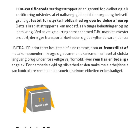
TÜV-certificerede
surringsstropper er en garanti for kvalitet og s
certificering udstedes af et uafhængigt inspektionsorgan og bekræfter
grundigt
testet for styrke, holdbarhed og overholdelse af eur
Dette sikrer, at stropperne kan modstå selv tunge belastninger og sø
lastsikring. Ved at vælge surringsstropper med TÜV-mærket investe
produkt, der øger transportsikkerheden og beskytter de varer, der tr
UNITRAILER prioriterer kvaliteten af ​​sine remme, som
er fremstillet a
metalkomponenter – kroge og strammemekanisme – er lavet af slidstærkt
langvarig brug under forskellige vejrforhold. Hver
rem har en tydelig 
engelsk. For nemheds skyld og sikkerhed er den maksimale arbejdsbela
kan kontrollere remmens parametre, selvom etiketten er beskadiget.