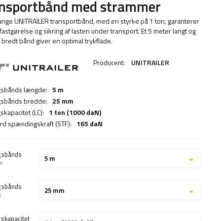
ansportbånd med strammer
ange UNITRAILER transportbånd, med en styrke på 1 ton, garanterer
fastgørelse og sikring af lasten under transport. Et 5 meter langt og
bredt bånd giver en optimal trykflade.
Producent:
UNITRAILER
gsbånds længde:
5 m
gsbånds bredde:
25 mm
skapacitet (LC):
1 ton (1000 daN)
rd spændingskraft (STF):
165 daN
gsbånds
5 m
:
gsbånds
25 mm
:
gskapacitet