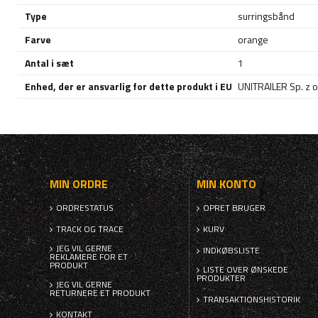
Type
surringsbånd
Farve
orange
Antal i sæt
1
Enhed, der er ansvarlig for dette produkt i EU
UNITRAILER Sp. z o
MIN ORDRE
MIN KONTO
ORDRESTATUS
OPRET BRUGER
TRACK OG TRACE
KURV
JEG VIL GERNE
INDKØBSLISTE
REKLAMERE FOR ET
PRODUKT
LISTE OVER ØNSKEDE
PRODUKTER
JEG VIL GERNE
RETURNERE ET PRODUKT
TRANSAKTIONSHISTORIK
KONTAKT