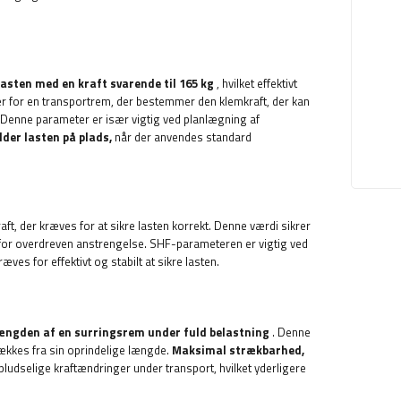
lasten med en kraft svarende til 165 kg
, hvilket effektivt
r for en transportrem, der bestemmer den klemkraft, der kan
Denne parameter er især vigtig ved planlægning af
der lasten på plads,
når der anvendes standard
aft, der kræves for at sikre lasten korrekt. Denne værdi sikrer
or overdreven anstrengelse. SHF-parameteren er vigtig ved
æves for effektivt og stabilt at sikre lasten.
ængden af ​​en surringsrem under fuld belastning
. Denne
ækkes fra sin oprindelige længde.
Maksimal strækbarhed,
pludselige kraftændringer under transport, hvilket yderligere