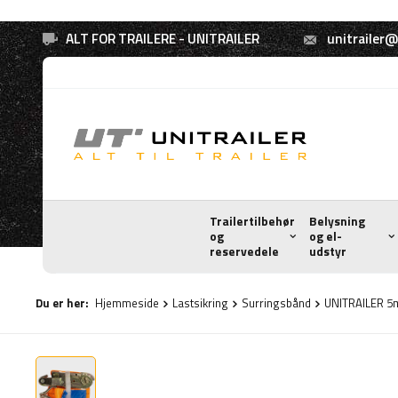
ALT FOR TRAILERE - UNITRAILER
unitrailer@
Trailertilbehør
Belysning
og
og el-
reservedele
udstyr
Du er her:
Hjemmeside
Lastsikring
Surringsbånd
UNITRAILER 5