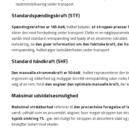
lastimmobilisering under transport.
Standardspændingskraft (STF)
Spændingskraften er 165 daN,
hvilket betyder,
at stroppen presser 
sikrer den mod forskydning under transport. Dette er en nøgleparamete
opnås med standard remspænding ved hjælp af en strammer (skralde). 
lastsikring, da
den giver information om den faktiske kraft, der hol
remspænding, hvilket øger lastsikkerheden under transport.
Standard håndkraft (SHF)
Den manuelle strammekraft er 50 daN
, hvilket repræsenterer den kr
ergonomi og sikkerhed og muliggør korrekt remspænding uden risiko f
valg af en rem, fordi
den angiver den optimale manuelle kraft,
der kr
Maksimal udvidelsesmulighed
Maksimal strækbarhed
refererer til
den procentvise forøgelse af l
værdi, udtrykt som en procentdel, angiver, hvor meget stroppen kan str
typisk omkring 7%
, gør det muligt for stroppen at absorbere stød og 
beskytter lasten mod skader.