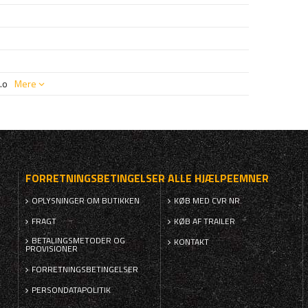
.o
Mere
FORRETNINGSBETINGELSER
ALLE HJÆLPEEMNER
OPLYSNINGER OM BUTIKKEN
KØB MED CVR NR.
FRAGT
KØB AF TRAILER
BETALINGSMETODER OG
KONTAKT
PROVISIONER
FORRETNINGSBETINGELSER
PERSONDATAPOLITIK