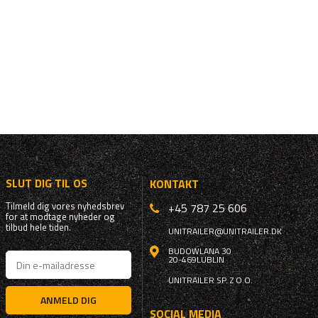
SLUT DIG TIL OS
KONTAKT
Tilmeld dig vores nyhedsbrev
+45 787 25 606
for at modtage nyheder og
tilbud hele tiden.
UNITRAILER@UNITRAILER.DK
BUDOWLANA 30
20-469
LUBLIN
UNITRAILER SP. Z O.O.
ANMELD DIG
SOCIAL MEDIA