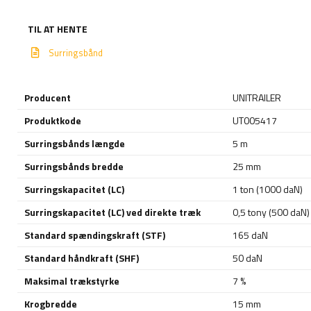
TIL AT HENTE
Surringsbånd
Producent
UNITRAILER
Produktkode
UT005417
Surringsbånds længde
5 m
Surringsbånds bredde
25 mm
Surringskapacitet (LC)
1 ton (1000 daN)
Surringskapacitet (LC) ved direkte træk
0,5 tony (500 daN)
Standard spændingskraft (STF)
165 daN
Standard håndkraft (SHF)
50 daN
Maksimal trækstyrke
7 %
Krogbredde
15 mm