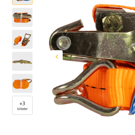
+
3
billeder