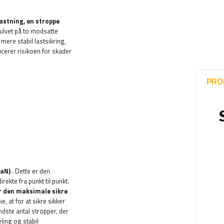
astning, en stroppe
 gulvet på to modsatte
ere stabil lastsikring,
ucerer risikoen for skader
PRO
daN)
. Dette er den
ekte fra punkt til punkt.
 den maksimale sikre
ke, at for at sikre sikker
ndste antal stropper, der
ling og stabil