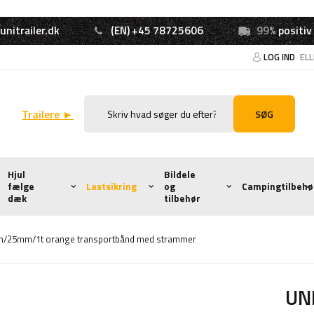
unitrailer.dk
(EN) +45 78725606
99%
positiv
LOG IND
EL
Trailere ►
SØG
Hjul
Bildele
fælge
Lastsikring
og
Campingtilbehø
dæk
tilbehør
m/25mm/1t orange transportbånd med strammer
UN