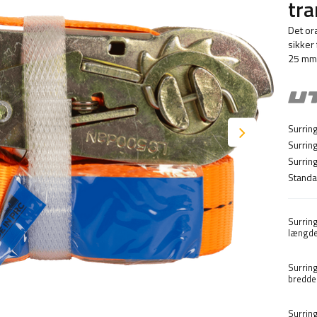
tr
Det or
sikker 
25 mm 
Surrin
Surrin
Surring
Standa
Surrin
længde
Surrin
bredde
Surrin