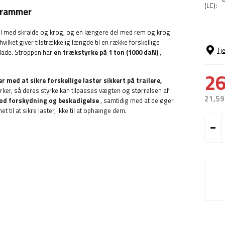
(LC):
trammer
del med skralde og krog, og en længere del med rem og krog.
 hvilket giver tilstrækkelig længde til en række forskellige
Tj
lade. Stroppen har
en trækstyrke på 1 ton (1000 daN)
,
26
r med at sikre forskellige laster sikkert på trailere,
rker, så deres styrke kan tilpasses vægten og størrelsen af ​​
21,59
od forskydning og beskadigelse
, samtidig med at de øger
 til at sikre laster, ikke til at ophænge dem.