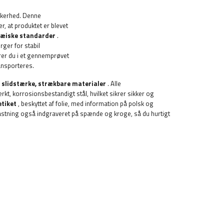
ikkerhed. Denne
, at produktet er blevet
opæiske standarder
.
rger for stabil
rer du i et gennemprøvet
ansporteres.
f slidstærke, strækbare materialer
. Alle
, korrosionsbestandigt stål, hvilket sikrer sikker og
etiket
, beskyttet af folie, med information på polsk og
stning også indgraveret på spænde og kroge, så du hurtigt