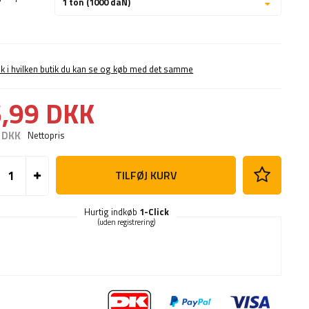
1 ton (1000 daN)
ek i hvilken butik du kan se og køb med det samme
,99 DKK
 DKK
Nettopris
TILFØJ KURV
Hurtig indkøb
1-Click
(uden registrering)