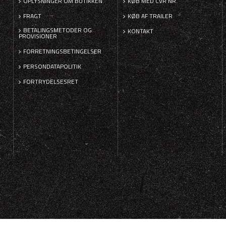
OPLYSNINGER OM BUTIKKEN
KØB MED CVR NR.
FRAGT
KØB AF TRAILER
BETALINGSMETODER OG
KONTAKT
PROVISIONER
FORRETNINGSBETINGELSER
PERSONDATAPOLITIK
FORTRYDELSESRET