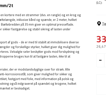
(LC):
5mm/2t
en kortere med en strammer (dvs. en rangle) og en krog og
telængde, inklusive bånd og spænde, er 2 meter, hvilket
Tj
er. Bæltebredden på 35 mm giver en optimal presseflade.
r sikker fastgørelse og stabil sikring af lasten under
33
port af gods - de er med til stabilt at immobilisere diverse
26,47
længder og forskellige styrker, hvilket giver dig mulighed for
sporteres. Velvalgte seler beskytter gods mod forskydning og
tropperne bruges kun til at fastgøre lasten, ikke til at
terialer, der er modstandsdygtige over for stræk. Alle
nti-korrosionsstål, som giver mulighed for sikker og
etiket, fastgjort med folie, med information på polsk og
stning også indgraveret på spændet og krogene, hvilket
 mærket er beskadiget.