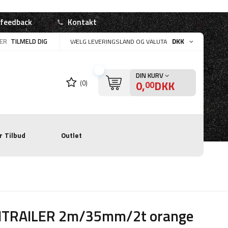
 feedback
Kontakt
LER
TILMELD DIG
DKK
VÆLG LEVERINGSLAND OG VALUTA
DIN KURV
0,
DKK
(0)
00
r
Tilbud
Outlet
ITRAILER 2m/35mm/2t orange