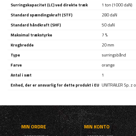
Surringskapacitet (LC) ved direkte træk
1 ton (1000 daN)
Standard spændingskraft (STF)
280 daN
Standard håndkraft (SHF)
50 daN
Maksimal trækstyrke
7 %
Krogbredde
20 mm
Type
surringsbånd
Farve
orange
Antal i sæt
1
Enhed, der er ansvarlig for dette produkt i EU
UNITRAILER Sp. z o
MIN ORDRE
MIN KONTO