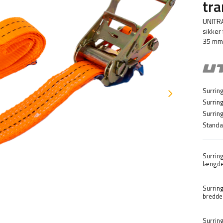
tr
UNITRA
sikker 
35 mm 
Surrin
Surrin
Surring
Standa
Surrin
længde
Surrin
bredde
Surrin