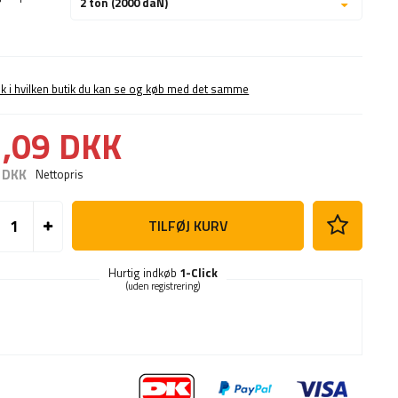
2 ton (2000 daN)
ek i hvilken butik du kan se og køb med det samme
,09 DKK
 DKK
Nettopris
TILFØJ KURV
Hurtig indkøb
1-Click
(uden registrering)