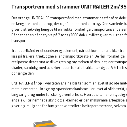
Transportrem med strammer UNITRAILER 2m/3
Det orange UNITRAILER transportbånd med strammer består af to dele: 
en længere med en strop, der også ender med en krog. Den samlede bæl
giver tilstrækkelig længde til en række forskellige transportanvendels
Båndet har en båndstyrke på 2 tons (2000 daN), hvilket giver mulighed fo
transport.
Transportbånd er et uundværligt element, når det kommer til sikker trans
læs på trailere, trækvogne eller transportkøretøjer. De fås i forskellige 
at tilpasse deres styrke til vægten og størrelsen af ​​den last, der tran
skader, samtidig med at sikkerheden for alle trafikanter øges.
VIGTIGT: s
ophænge den.
UNITRAILER går op i kvaliteten af ​​sine bælter, som er lavet af solide ma
metalelementer - kroge og spændemekanisme - er lavet af slidstærkt, a
langvarig brug under forskellige vejrforhold. Hvert bælte har en tydelig 
engelsk. For nemheds skyld og sikkerhed er den maksimale arbejdsbela
giver dig mulighed for hurtigt at kontrollere bælteparametrene, selvom