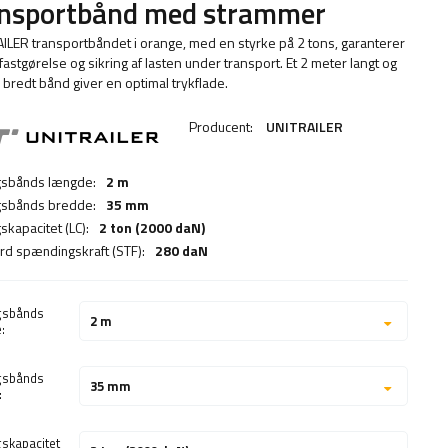
ansportbånd med strammer
ILER transportbåndet i orange, med en styrke på 2 tons, garanterer
fastgørelse og sikring af lasten under transport. Et 2 meter langt og
bredt bånd giver en optimal trykflade.
Producent:
UNITRAILER
gsbånds længde:
2 m
gsbånds bredde:
35 mm
skapacitet (LC):
2 ton (2000 daN)
rd spændingskraft (STF):
280 daN
gsbånds
2 m
:
gsbånds
35 mm
:
gskapacitet