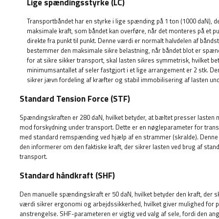
Lige spændingsstyrke (LC)
Transportbåndet har en styrke i lige spænding på 1 ton (1000 daN), d
maksimale kraft, som båndet kan overføre, når det monteres på et pun
direkte fra punkt til punkt. Denne værdi er normalt halvdelen af ​​bånd
bestemmer den maksimale sikre belastning, når båndet blot er spænd
for at sikre sikker transport, skal lasten sikres symmetrisk, hvilket bet
minimumsantallet af seler fastgjort i et lige arrangement er 2 stk. D
sikrer jævn fordeling af kræfter og stabil immobilisering af lasten un
Standard Tension Force (STF)
Spændingskraften er 280 daN, hvilket betyder, at bæltet presser lasten med
mod forskydning under transport. Dette er en nøgleparameter for tra
med standard remspænding ved hjælp af en strammer (skralde). Denne pa
den informerer om den faktiske kraft, der sikrer lasten ved brug af sta
transport.
Standard håndkraft (SHF)
Den manuelle spændingskraft er 50 daN, hvilket betyder den kraft, der 
værdi sikrer ergonomi og arbejdssikkerhed, hvilket giver mulighed for
anstrengelse. SHF-parameteren er vigtig ved valg af sele, fordi den angi