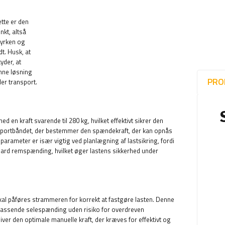
ette er den
kt, altså
styrken og
t. Husk, at
yder, at
enne løsning
PRO
der transport.
 en kraft svarende til 280 kg, hvilket effektivt sikrer den
nsportbåndet, der bestemmer den spændekraft, der kan opnås
rameter er især vigtig ved planlægning af lastsikring, fordi
ndard remspænding, hvilket øger lastens sikkerhed under
skal påføres strammeren for korrekt at fastgøre lasten. Denne
 passende selespænding uden risiko for overdreven
ver den optimale manuelle kraft, der kræves for effektivt og