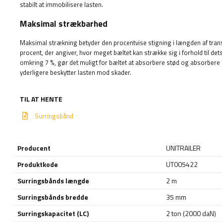
stabilt at immobilisere lasten.
Maksimal strækbarhed
Maksimal strækning betyder den procentvise stigning i længden af ​​trans
procent, der angiver, hvor meget bæltet kan strække sig i forhold til 
omkring 7 %, gør det muligt for bæltet at absorbere stød og absorbere p
yderligere beskytter lasten mod skader.
TIL AT HENTE
Surringsbånd
Producent
UNITRAILER
Produktkode
UT005422
Surringsbånds længde
2 m
Surringsbånds bredde
35 mm
Surringskapacitet (LC)
2 ton (2000 daN)