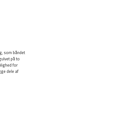
ng, som båndet
gulvet på to
lighed for
gge dele af