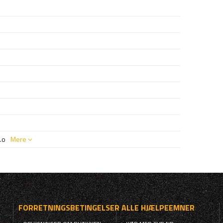
.o
Mere
FORRETNINGSBETINGELSER
ALLE HJÆLPEEMNER