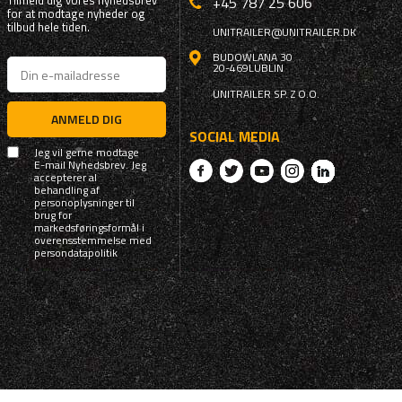
Tilmeld dig vores nyhedsbrev
+45 787 25 606
for at modtage nyheder og
tilbud hele tiden.
UNITRAILER@UNITRAILER.DK
BUDOWLANA 30
20-469
LUBLIN
UNITRAILER SP. Z O.O.
ANMELD DIG
SOCIAL MEDIA
Jeg vil gerne modtage
E-mail Nyhedsbrev. Jeg
accepterer al
behandling af
personoplysninger til
brug for
markedsføringsformål i
overensstemmelse med
persondatapolitik