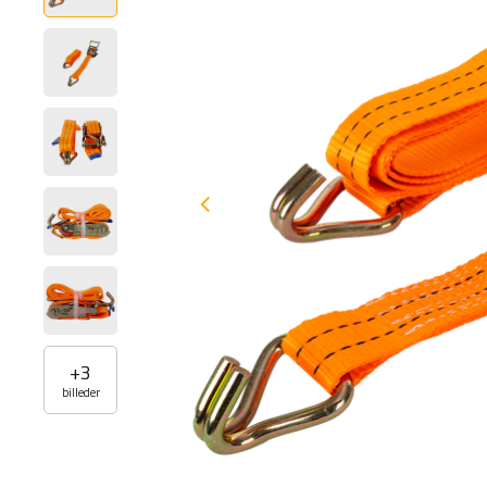
+
3
billeder