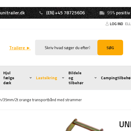
unitrailer.dk
(EN) +45 78725606
99%
positiv
LOG IND
EL
Trailere ►
SØG
Hjul
Bildele
fælge
Lastsikring
og
Campingtilbehø
dæk
tilbehør
m/35mm/2t orange transportbånd med strammer
UN