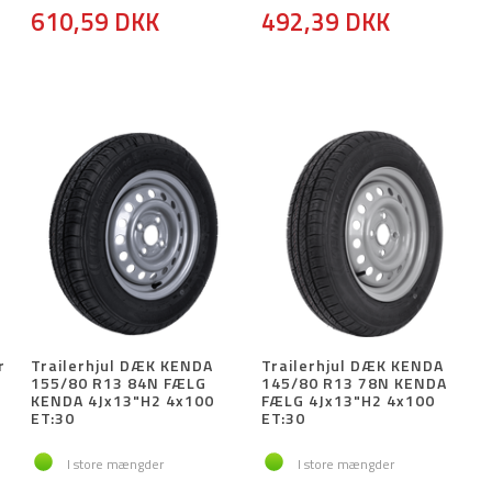
610,59 DKK
492,39 DKK
r
Trailerhjul DÆK KENDA
Trailerhjul DÆK KENDA
155/80 R13 84N FÆLG
145/80 R13 78N KENDA
KENDA 4Jx13"H2 4x100
FÆLG 4Jx13"H2 4x100
ET:30
ET:30
I store mængder
I store mængder