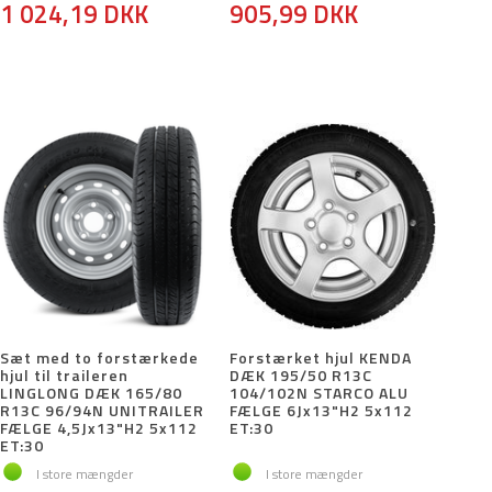
1 024,19 DKK
905,99 DKK
Sæt med to forstærkede
Forstærket hjul KENDA
hjul til traileren
DÆK 195/50 R13C
LINGLONG DÆK 165/80
104/102N STARCO ALU
R13C 96/94N UNITRAILER
FÆLGE 6Jx13"H2 5x112
FÆLGE 4,5Jx13"H2 5x112
ET:30
ET:30
I store mængder
I store mængder