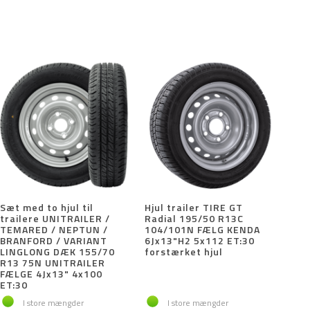
Sæt med to hjul til
Hjul trailer TIRE GT
trailere UNITRAILER /
Radial 195/50 R13C
TEMARED / NEPTUN /
104/101N FÆLG KENDA
BRANFORD / VARIANT
6Jx13"H2 5x112 ET:30
LINGLONG DÆK 155/70
forstærket hjul
R13 75N UNITRAILER
FÆLGE 4Jx13" 4x100
ET:30
I store mængder
I store mængder