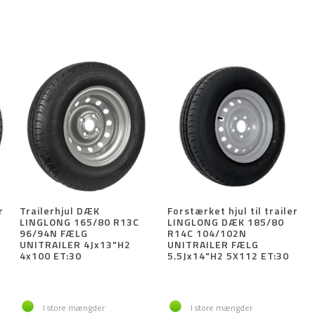
r
Trailerhjul DÆK
Forstærket hjul til trailer
LINGLONG 165/80 R13C
LINGLONG DÆK 185/80
96/94N FÆLG
R14C 104/102N
"
UNITRAILER 4Jx13"H2
UNITRAILER FÆLG
4x100 ET:30
5.5Jx14"H2 5X112 ET:30
I store mængder
I store mængder