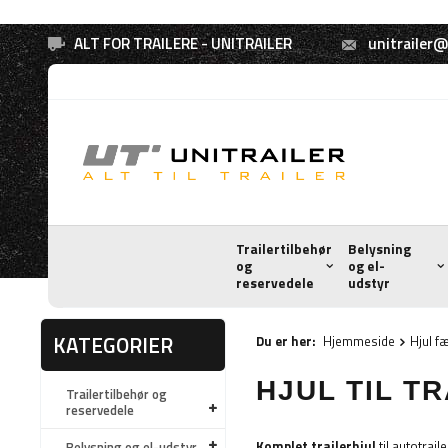
ALT FOR TRAILERE - UNITRAILER
unitrailer@
Trailertilbehør
Belysning
og
og el-
reservedele
udstyr
KATEGORIER
Du er her:
Hjemmeside
Hjul f
HJUL TIL T
Trailertilbehør og
reservedele
Komplet trailerhjul
til autotrai
Belysning og el-udstyr