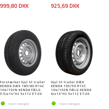
999,80 DKK
925,69 DKK
Forstærket hjul til trailer
Hjul til trailer DÆK
KENDA DÆK 185/80 R14C
KENDA 195/50 R13C
104/102N KENDA FÆLG
104/102N FÆLG KENDA
5.5Jx14"H2 5x112 ET:30
6Jx13"H2 5x112 ET:30
I store mængder
I store mængder