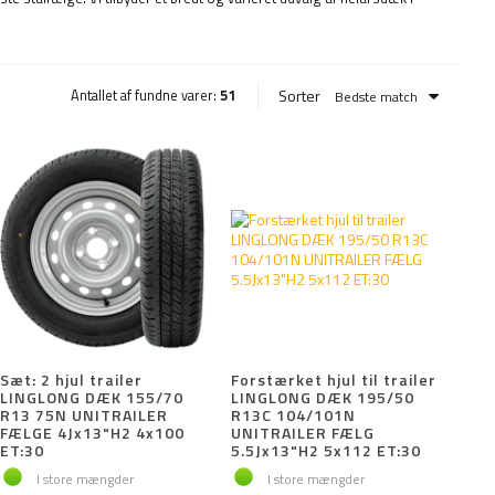
Sorter
Antallet af fundne varer:
51
Bedste match
Sæt: 2 hjul trailer
Forstærket hjul til trailer
LINGLONG DÆK 155/70
LINGLONG DÆK 195/50
R13 75N UNITRAILER
R13C 104/101N
FÆLGE 4Jx13"H2 4x100
UNITRAILER FÆLG
ET:30
5.5Jx13"H2 5x112 ET:30
I store mængder
I store mængder