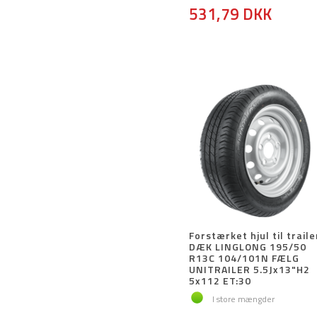
531,79 DKK
Forstærket hjul til traile
DÆK LINGLONG 195/50
R13C 104/101N FÆLG
UNITRAILER 5.5Jx13"H2
5x112 ET:30
I store mængder