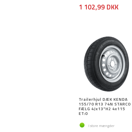
1 102,99 DKK
Trailerhjul DÆK KENDA
155/70 R13 74N STARCO
FÆLG 4Jx13"H2 4x115
ET:0
I store mængder