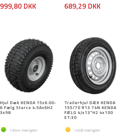
999,80 DKK
689,29 DKK
Hjul Dæk KENDA 15x6.00-
Trailerhjul DÆK KENDA
6 Fælg Starco 4.5Ax6H2
155/70 R13 74N KENDA
3x98
FÆLG 4Jx13"H2 4x100
ET:30
I store mængder
I små mængder