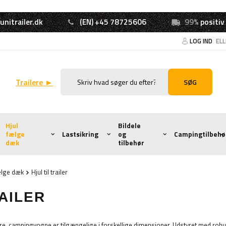
unitrailer.dk
(EN) +45 78725606
99%
positiv
LOG IND
EL
Trailere ►
SØG
Hjul
Bildele
fælge
Lastsikring
og
Campingtilbehø
dæk
tilbehør
ælge dæk
Hjul til trailer
RAILER
lere, campingvogne er tilgængelige i forskellige dimensioner. Udstyret med robus