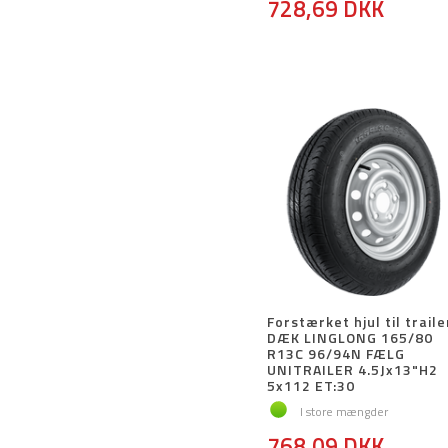
728,69 DKK
Forstærket hjul til traile
DÆK LINGLONG 165/80
R13C 96/94N FÆLG
UNITRAILER 4.5Jx13"H2
5x112 ET:30
I store mængder
768,09 DKK