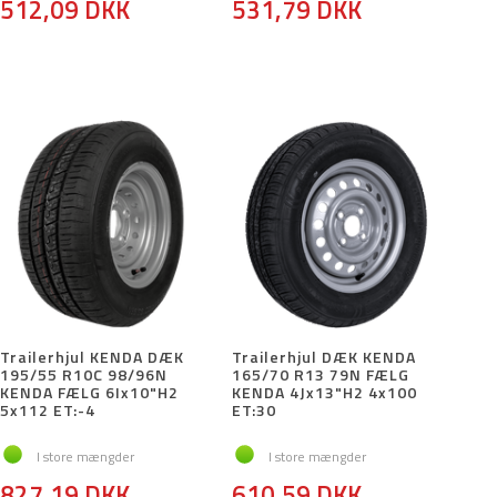
512,09 DKK
531,79 DKK
Trailerhjul KENDA DÆK
Trailerhjul DÆK KENDA
195/55 R10C 98/96N
165/70 R13 79N FÆLG
KENDA FÆLG 6Ix10"H2
KENDA 4Jx13"H2 4x100
5x112 ET:-4
ET:30
I store mængder
I store mængder
827,19 DKK
610,59 DKK