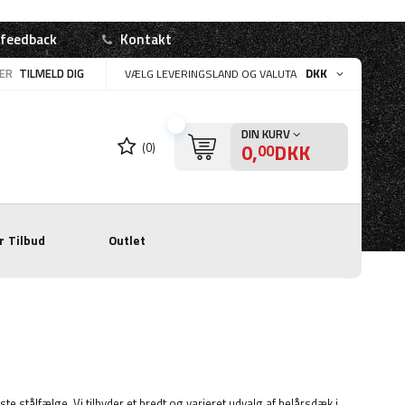
 feedback
Kontakt
LER
TILMELD DIG
DKK
VÆLG LEVERINGSLAND OG VALUTA
DIN KURV
0,
DKK
(0)
00
r
Tilbud
Outlet
te stålfælge. Vi tilbyder et bredt og varieret udvalg af helårsdæk i