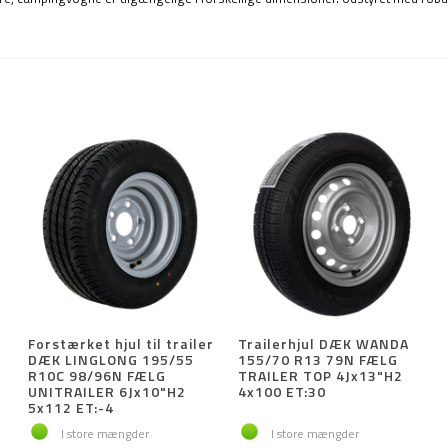
Forstærket hjul til trailer
Trailerhjul DÆK WANDA
DÆK LINGLONG 195/55
155/70 R13 79N FÆLG
R10C 98/96N FÆLG
TRAILER TOP 4Jx13"H2
UNITRAILER 6Jx10"H2
4x100 ET:30
5x112 ET:-4
I store mængder
I store mængder