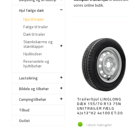
vores online butik.
Hjul fælge dæk
Hjul til trailer
Fælge til trailer
Dæk til trailer
Stænkskærme og
stænklapper
Hjulklodser
Reservedele og
hjultilbehør
Lastsikring
Bildele og tilbehør
Trailerhjul LINGLONG
Campingtilbehør
DÆK 155/70 R13 75N
UNITRAILER FÆLG
Tilbud
4Jx13"H2 4x100 ET:30
Outlet
I store mængder