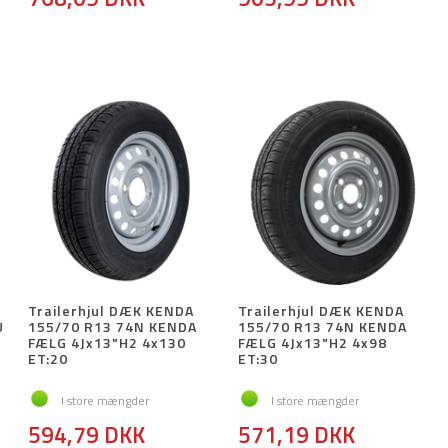
Trailerhjul DÆK KENDA
Trailerhjul DÆK KENDA
U
155/70 R13 74N KENDA
155/70 R13 74N KENDA
"
FÆLG 4Jx13"H2 4x130
FÆLG 4Jx13"H2 4x98
ET:20
ET:30
I store mængder
I store mængder
594,79 DKK
571,19 DKK