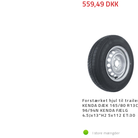
559,49 DKK
Forstærket hjul til traile
KENDA DÆK 165/80 R13
96/94N KENDA FÆLG
4.5Jx13"H2 5x112 ET:30
I store mængder