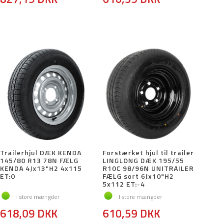
Trailerhjul DÆK KENDA
Forstærket hjul til trailer
145/80 R13 78N FÆLG
LINGLONG DÆK 195/55
KENDA 4Jx13"H2 4x115
R10C 98/96N UNITRAILER
ET:0
FÆLG sort 6Jx10"H2
5x112 ET:-4
I store mængder
I store mængder
618,09 DKK
610,59 DKK