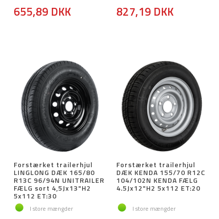
655,89 DKK
827,19 DKK
Forstærket trailerhjul
Forstærket trailerhjul
LINGLONG DÆK 165/80
DÆK KENDA 155/70 R12C
R13C 96/94N UNITRAILER
104/102N KENDA FÆLG
FÆLG sort 4,5Jx13"H2
4.5Jx12"H2 5x112 ET:20
5x112 ET:30
I store mængder
I store mængder