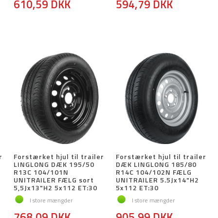
610,59 DKK
594,79 DKK
r
Forstærket hjul til trailer
Forstærket hjul til trailer
LINGLONG DÆK 195/50
DÆK LINGLONG 185/80
R13C 104/101N
R14C 104/102N FÆLG
UNITRAILER FÆLG sort
UNITRAILER 5.5Jx14"H2
5,5Jx13"H2 5x112 ET:30
5x112 ET:30
I store mængder
I store mængder
768,09 DKK
905,99 DKK