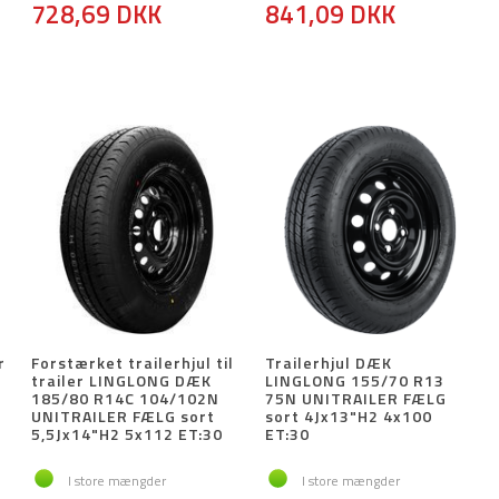
728,69 DKK
841,09 DKK
r
Forstærket trailerhjul til
Trailerhjul DÆK
C
trailer LINGLONG DÆK
LINGLONG 155/70 R13
185/80 R14C 104/102N
75N UNITRAILER FÆLG
UNITRAILER FÆLG sort
sort 4Jx13"H2 4x100
5,5Jx14"H2 5x112 ET:30
ET:30
I store mængder
I store mængder