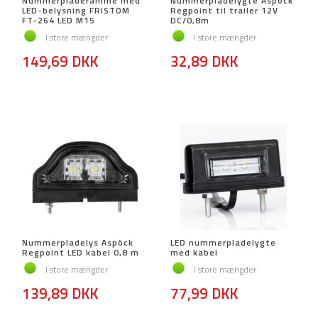
Nummerpladeramme med
Nummerpladelygte Aspöck
LED-belysning FRISTOM
Regpoint til trailer 12V
FT-264 LED M15
DC/0,8m
I store mængder
I store mængder
149,69 DKK
32,89 DKK
Nummerpladelys Aspöck
LED nummerpladelygte
Regpoint LED kabel 0,8 m
med kabel
I store mængder
I store mængder
139,89 DKK
77,99 DKK