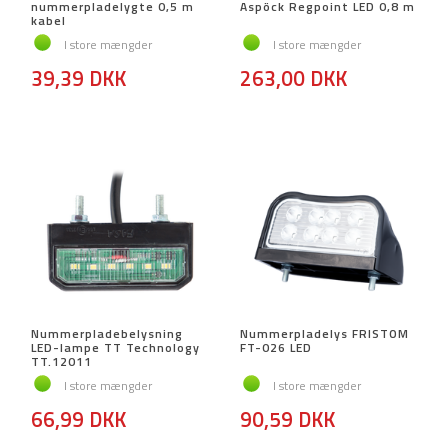
nummerpladelygte 0,5 m
Aspöck Regpoint LED 0,8 m
kabel
I store mængder
I store mængder
39,39 DKK
263,00 DKK
Nummerpladebelysning
Nummerpladelys FRISTOM
LED-lampe TT Technology
FT-026 LED
TT.12011
I store mængder
I store mængder
66,99 DKK
90,59 DKK