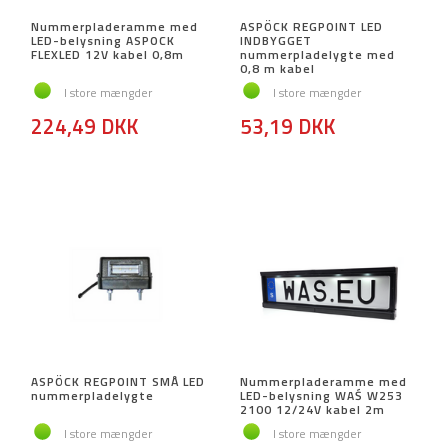
Nummerpladeramme med
ASPÖCK REGPOINT LED
LED-belysning ASPOCK
INDBYGGET
FLEXLED 12V kabel 0,8m
nummerpladelygte med
0,8 m kabel
I store mængder
I store mængder
224,49 DKK
53,19 DKK
ASPÖCK REGPOINT SMÅ LED
Nummerpladeramme med
nummerpladelygte
LED-belysning WAŚ W253
2100 12/24V kabel 2m
I store mængder
I store mængder