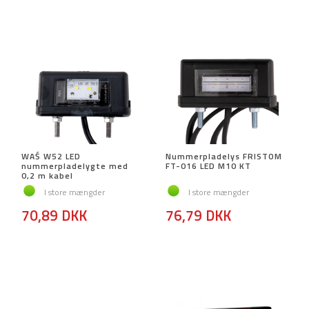
WAŚ W52 LED
Nummerpladelys FRISTOM
nummerpladelygte med
FT-016 LED M10 KT
0,2 m kabel
I store mængder
I store mængder
70,89 DKK
76,79 DKK