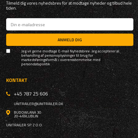
Tilmeld dig vores nyhedsbrev for at modtage nyheder og tilbud hele
tiden.
ANMELD DIG
Jeg vil gerne modtage E-mail Nyhedsbrev. Jeg accepterer al
behandling af personoplysninger til brug for
markedsføringsformål i overensstemmelse med
persondatapolitik
KONTAKT
+45 787 25 606
UNITRAILER@UNITRAILER.DK
BUDOWLANA 30
20-469
LUBLIN
UNITRAILER SP. Z O.O.