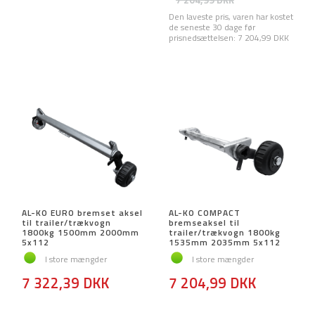
7 204,99 DKK
Den laveste pris, varen har kostet
de seneste 30 dage før
prisnedsættelsen:
7 204,99 DKK
AL-KO EURO bremset aksel
AL-KO COMPACT
til trailer/trækvogn
bremseaksel til
1800kg 1500mm 2000mm
trailer/trækvogn 1800kg
5x112
1535mm 2035mm 5x112
I store mængder
I store mængder
7 322,39 DKK
7 204,99 DKK