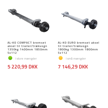
AL-KO COMPACT bremset
AL-KO EURO bremset aksel
aksel til trailer/trækvogn
til trailer/trækvogn
1350kg 1400mm 1850mm
1800kg 1300mm 1800mm
5x112
5x112
I store mængder
I små mængder
5 220,99 DKK
7 146,29 DKK