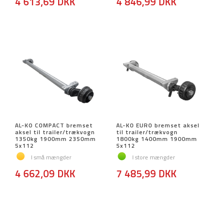
4 613,69 DKK
4 846,99 DKK
AL-KO COMPACT bremset
AL-KO EURO bremset aksel
aksel til trailer/trækvogn
til trailer/trækvogn
1350kg 1900mm 2350mm
1800kg 1400mm 1900mm
5x112
5x112
I små mængder
I store mængder
4 662,09 DKK
7 485,99 DKK