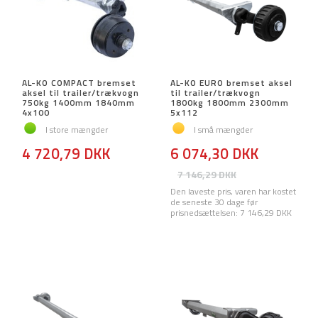
AL-KO COMPACT bremset
AL-KO EURO bremset aksel
aksel til trailer/trækvogn
til trailer/trækvogn
750kg 1400mm 1840mm
1800kg 1800mm 2300mm
4x100
5x112
I store mængder
I små mængder
4 720,79 DKK
6 074,30 DKK
7 146,29 DKK
Den laveste pris, varen har kostet
de seneste 30 dage før
prisnedsættelsen:
7 146,29 DKK