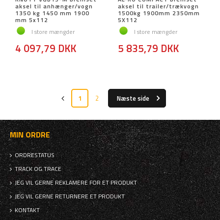
aksel til anhænger/vogn
aksel til trailer/trækvogn
1350 kg 1450 mm 1900
1500kg 1900mm 2350mm
mm 5x112
5X112
I store mængder
I store mængder
4 097,79 DKK
5 835,79 DKK
1
2
Næste side
MIN ORDRE
ORDRESTATUS
TRACK OG TRACE
JEG VIL GERNE REKLAMERE FOR ET PRODUKT
JEG VIL GERNE RETURNERE ET PRODUKT
KONTAKT