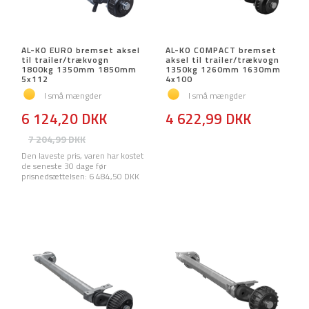
AL-KO EURO bremset aksel
AL-KO COMPACT bremset
til trailer/trækvogn
aksel til trailer/trækvogn
1800kg 1350mm 1850mm
1350kg 1260mm 1630mm
5x112
4x100
I små mængder
I små mængder
6 124,20 DKK
4 622,99 DKK
7 204,99 DKK
Den laveste pris, varen har kostet
de seneste 30 dage før
prisnedsættelsen:
6 484,50 DKK