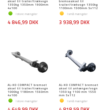
aksel til trailer/trækvogn
bremseaksel til
1350kg 1350mm 1900mm
trailer/trækvogn 1350kg
4x100
1100mm 1500mm 5x112
I store mængder
I små mængder
4 846,99 DKK
3 938,99 DKK
AL-KO COMPACT bremset
AL-KO COMPACT bremset
aksel til trailer/trækvogn
aksel til anhænger/vogn
1000kg 1180mm 1560mm
1350 kg 1100 mm 1550
4x100
mm 5x112
I store mængder
I små mængder
4 649,99 DKK
4 818,59 DKK