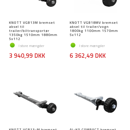
KNOTT VGB13M bremset
KNOTT VGB18MV bremset
aksel til
aksel til trailer/vogn
trailer/biltransportør
1800kg 1100mm 1570mm
1350kg 1510mm 1880mm
5x112
5x112
I store mængder
I store mængder
3 940,99 DKK
6 362,49 DKK
KNOTT VGB13-M bremset
AL-KO COMPACT bremset