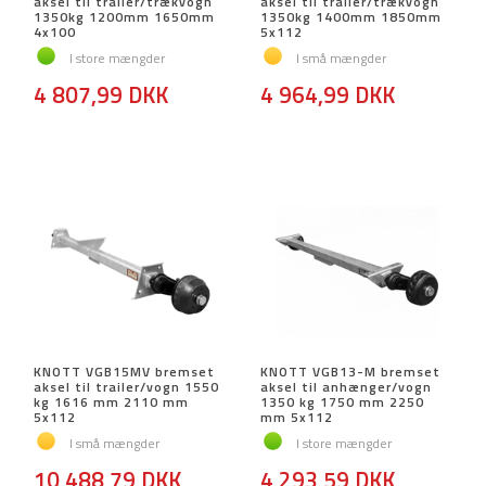
aksel til trailer/trækvogn
aksel til trailer/trækvogn
1350kg 1200mm 1650mm
1350kg 1400mm 1850mm
4x100
5x112
I store mængder
I små mængder
4 807,99 DKK
4 964,99 DKK
KNOTT VGB15MV bremset
KNOTT VGB13-M bremset
aksel til trailer/vogn 1550
aksel til anhænger/vogn
kg 1616 mm 2110 mm
1350 kg 1750 mm 2250
5x112
mm 5x112
I små mængder
I store mængder
10 488,79 DKK
4 293,59 DKK