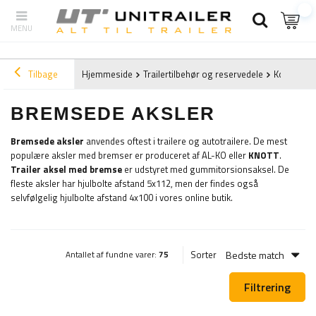
Tilbage
Hjemmeside
Trailertilbehør og reservedele
Komponent
BREMSEDE AKSLER
Bremsede aksler
anvendes oftest i trailere og autotrailere. De mest
populære aksler med bremser er produceret af AL-KO eller
KNOTT
.
Trailer aksel med bremse
er udstyret med gummitorsionsaksel. De
fleste aksler har hjulbolte afstand 5x112, men der findes også
selvfølgelig hjulbolte afstand 4x100 i vores online butik.
Bedste match
Sorter
Antallet af fundne varer:
75
Filtrering