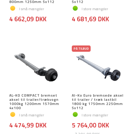
800mm 1250mm 5x112
5x112
I små mængder
I store mængder
4 662,09 DKK
4 681,69 DKK
PÅ TILBUD
AL-KO COMPACT bremset
Al-Ko Euro bremsede aksel
aksel til trailer/trækvogn
til trailer / træk lastbil
1000kg 1200mm 1570mm
1800 kg 1750mm 2250mm
4x100
5x112
I små mængder
I store mængder
4 474,99 DKK
5 764,00 DKK