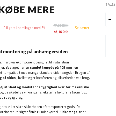
14,23
 KØBE MERE
47,98 DKK
Billigere i samlingen med 6%
Se sættet
45,10 DKK
l montering på anhængersiden
r hardwarekomponent designet til installation i
jer. Beslaget har
en samlet længde på 109 mm
,
en
 det kompatibelt med mange standard sidehængsler. Brugen af
g af siden
, hvilket øger komforten og sikkerheden ved brug.
øj stivhed og modstandsdygtighed over for mekaniske
og de skadelige virkninger af eksterne faktorer såsom fugt,
ed i daglig brug.
lerolle i at sikre sikkerheden af transporteret gods. De
orhindrer utilsigtet åbning under kørsel.
Sidehængsler
er