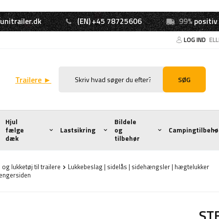
unitrailer.dk
(EN) +45 78725606
99%
positiv
LOG IND
EL
Trailere ►
SØG
Hjul
Bildele
fælge
Lastsikring
og
Campingtilbehø
dæk
tilbehør
og lukketøj til trailere
Lukkebeslag | sidelås | sidehængsler | hægtelukker
ængersiden
ST