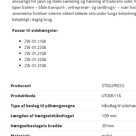
ansvarlige for jævn og stabil sænkning og hævning af trailerens sider, hv
typer trailere – både transport-, entreprenør- og landbrugs- – især hv
anvendelse forbliver siderne sikkert lukkede selv under tunge belastning
betydeligt i daglig brug.
Passer til sidehængsler:
ZW-01.170A
ZW-01.220A
ZW-01.270A
ZW-01.320A
ZW-01.370A
Producent
STEELPRESS
Produktkode
UT006116
Type af beslag til påhængsvogne
håndtag til sidehæ
Længden af hængselshåndtaget
109 mm
Hængselbeslagets bredde
30 mm
Materiale
metal