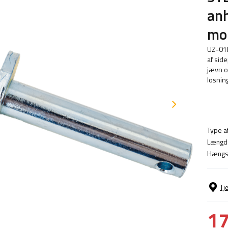
anh
mo
UZ-01B
af sid
jævn og
losnin
Type a
Længde
Hængse
Tj
17