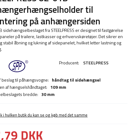
ængerhængselholder til
ntering på anhængersiden
 sidehængselbeslaget fra STEELPRESS er designet til fastgørelse
epaneler på trailere, lastkasser og erhvervskøretøjer. Det sikrer en
 stabil åbning og lukning af sidepanelet, hvilket letter lastning og
g.
Producent:
STEELPRESS
f beslag til påhængsvogne:
håndtag til sidehængsel
n af hængselshåndtaget:
109 mm
lbeslagets bredde:
30 mm
ek i hvilken butik du kan se og køb med det samme
,79 DKK