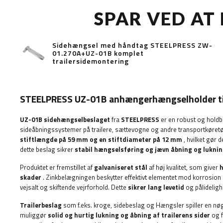
SPAR VED AT
Sidehængsel med håndtag STEELPRESS ZW-
01.270A+UZ-01B komplet
trailersidemontering
STEELPRESS UZ-01B anhængerhængselholder ti
UZ-01B sidehængselbeslaget
fra
STEELPRESS
er en robust og holdba
sideåbningssystemer på trailere, sættevogne og andre transportkøretø
stiftlængde på 59 mm og en stiftdiameter på 12 mm
, hvilket gør
dette beslag sikrer
stabil hængselsføring og jævn åbning og luknin
Produktet er fremstillet af
galvaniseret stål
af høj kvalitet, som giver
h
skader
. Zinkbelægningen beskytter effektivt elementet mod korrosion 
vejsalt og skiftende vejrforhold. Dette
sikrer lang levetid
og pålideligh
Trailerbeslag
som f.eks.
kroge, sidebeslag og
Hængsler spiller en nøg
muliggør
solid og hurtig lukning og åbning af trailerens sider
og f