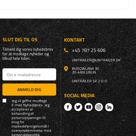
SLUT DIG TIL OS
KONTAKT
Tilmeld dig vores nyhedsbrev
+45 787 25 606
for at modtage nyheder og
tilbud hele tiden.
UNITRAILER@UNITRAILER.DK
BUDOWLANA 30
20-469
LUBLIN
UNITRAILER SP. Z O.O.
ANMELD DIG
SOCIAL MEDIA
Jeg vil gerne modtage
E-mail Nyhedsbrev. Jeg
accepterer al
behandling af
personoplysninger til
brug for
markedsføringsformål i
overensstemmelse med
persondatapolitik