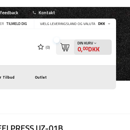
 feedback
Kontakt
LER
TILMELD DIG
DKK
VÆLG LEVERINGSLAND OG VALUTA
DIN KURV
0,
DKK
(0)
00
r
Tilbud
Outlet
EELPRESS UZ-01B