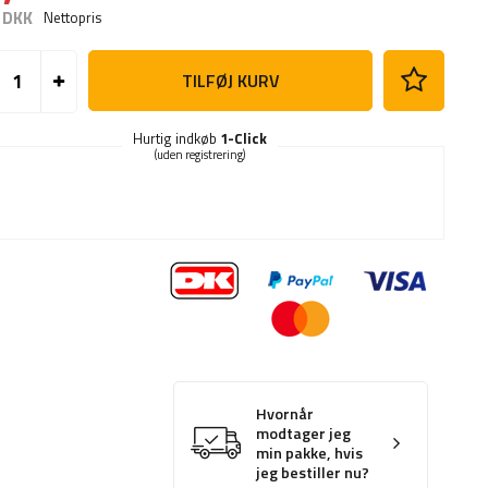
 DKK
Nettopris
TILFØJ KURV
Hurtig indkøb
1-Click
(uden registrering)
Hvornår
modtager jeg
min pakke, hvis
jeg bestiller nu?