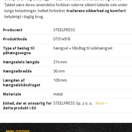
Takket være deres anvendelse forbliver siderne sikkert lukkede selv under
tunge belastninger, hvilket forbedrer
trailerens sikkerhed og komfort
betydeligt i daglig brug.
Producent
STEELPRESS
Produktkode
UT014978
Type af beslag til
hængsel + håndtag til sidehængsel
påhængsvogne
Hængselets længde
274 mm
Hængselbredde
56 mm
Længden af
109 mm
hængselshåndtaget
Materiale
metal
Enhed, der er ansvarlig for
STEELPRESS Sp. z o. o.
Mere
dette produkt i EU
MIN ORDRE