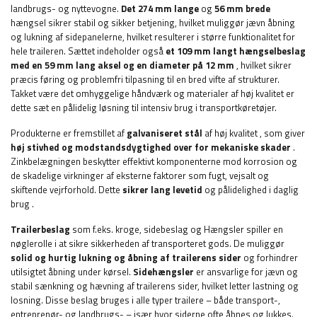
landbrugs- og nyttevogne.
Det 274 mm lange
og
56 mm brede
hængsel sikrer stabil og sikker betjening, hvilket muliggør jævn åbning
og lukning af sidepanelerne, hvilket resulterer i større funktionalitet for
hele traileren. Sættet indeholder også
et 109 mm langt hængselbeslag
med en 59 mm lang aksel og en diameter på 12 mm
, hvilket sikrer
præcis føring og problemfri tilpasning til en bred vifte af strukturer.
Takket være det omhyggelige håndværk og materialer af høj kvalitet er
dette sæt en pålidelig løsning til intensiv brug i transportkøretøjer.
Produkterne er fremstillet af
galvaniseret stål
af høj kvalitet
, som giver
høj stivhed og modstandsdygtighed over for mekaniske skader
.
Zinkbelægningen beskytter effektivt komponenterne mod korrosion og
de skadelige virkninger af eksterne faktorer som fugt, vejsalt og
skiftende vejrforhold. Dette
sikrer lang levetid
og pålidelighed i daglig
brug
.
Trailerbeslag
som f.eks.
kroge, sidebeslag og
Hængsler spiller en
nøglerolle i at sikre sikkerheden af transporteret gods. De muliggør
solid og hurtig lukning og åbning af trailerens sider
og forhindrer
utilsigtet åbning under kørsel.
Sidehængsler
er ansvarlige for jævn og
stabil sænkning og hævning af trailerens sider, hvilket letter lastning og
losning. Disse beslag bruges i alle typer trailere – både transport-,
entreprenør- og landbrugs- – især hvor siderne ofte åbnes og lukkes.