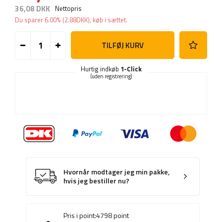
36,08 DKK
Nettopris
Du sparer
6.00%
(
2.88
DKK
), køb i sættet.
TILFØJ KURV
Hurtig indkøb
1-Click
(uden registrering)
Hvornår modtager jeg min pakke,
hvis jeg bestiller nu?
Pris i point:
4798
point