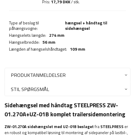
17,79 DKK
Pris:
/ stk.
Type af beslag til
hængsel + håndtag til
påhængsvogne:
sidehængsel
Hængselets længde:
274 mm
Hængselbredde:
56 mm
Længden af hængselshåndtaget:
109 mm
PRODUKTANMELDELSER
STIL SPØRGSMÅL
Sidehængsel med håndtag STEELPRESS ZW-
01.270A+UZ-01B komplet trailersidemontering
ZW-01.270A sidehængslet med UZ-01B beslaget
fra
STEELPRESS
er
en robust og kompatibel løsning til montering af sidepaneler på lastbil-,