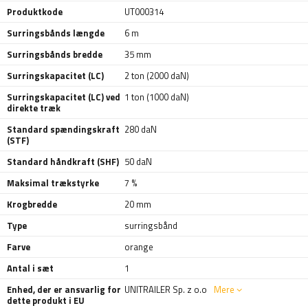
Produktkode
UT000314
Surringsbånds længde
6 m
Surringsbånds bredde
35 mm
Surringskapacitet (LC)
2 ton (2000 daN)
Surringskapacitet (LC) ved
1 ton (1000 daN)
direkte træk
Standard spændingskraft
280 daN
(STF)
Standard håndkraft (SHF)
50 daN
Maksimal trækstyrke
7 %
Krogbredde
20 mm
Type
surringsbånd
Farve
orange
Antal i sæt
1
Enhed, der er ansvarlig for
UNITRAILER Sp. z o.o
Mere
dette produkt i EU