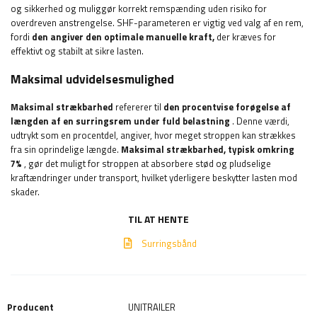
og sikkerhed og muliggør korrekt remspænding uden risiko for
overdreven anstrengelse. SHF-parameteren er vigtig ved valg af en rem,
fordi
den angiver den optimale manuelle kraft,
der kræves for
effektivt og stabilt at sikre lasten.
Maksimal udvidelsesmulighed
Maksimal strækbarhed
refererer til
den procentvise forøgelse af
længden af ​​en surringsrem under fuld belastning
. Denne værdi,
udtrykt som en procentdel, angiver, hvor meget stroppen kan strækkes
fra sin oprindelige længde.
Maksimal strækbarhed, typisk omkring
7%
, gør det muligt for stroppen at absorbere stød og pludselige
kraftændringer under transport, hvilket yderligere beskytter lasten mod
skader.
TIL AT HENTE
Surringsbånd
Producent
UNITRAILER