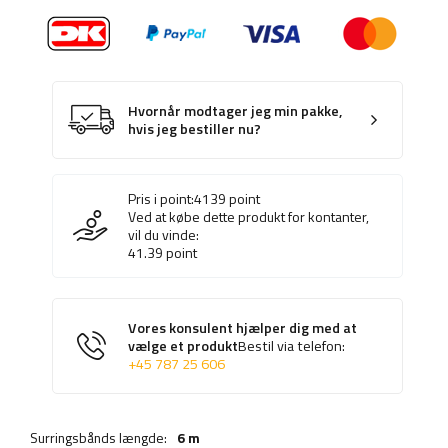
Hvornår modtager jeg min pakke,
hvis jeg bestiller nu?
Pris i point:
4139
point
Ved at købe dette produkt for kontanter,
vil du vinde:
41.39
point
Vores konsulent hjælper dig med at
vælge et produkt
Bestil via telefon:
+45 787 25 606
Surringsbånds længde:
6 m