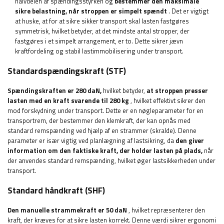
halvdelen af ​​spændingsstyrken og
bestemmer den maksimale
sikre belastning, når stroppen er simpelt spændt
. Det er vigtigt
at huske, at for at sikre sikker transport skal lasten fastgøres
symmetrisk, hvilket betyder, at det mindste antal stropper, der
fastgøres i et simpelt arrangement, er to. Dette sikrer jævn
kraftfordeling og stabil lastimmobilisering under transport.
Standardspændingskraft (STF)
Spændingskraften er 280 daN,
hvilket betyder,
at stroppen presser
lasten med en kraft svarende til 280 kg
, hvilket effektivt sikrer den
mod forskydning under transport. Dette er en nøgleparameter for en
transportrem, der bestemmer den klemkraft, der kan opnås med
standard remspænding ved hjælp af en strammer (skralde). Denne
parameter er især vigtig ved planlægning af lastsikring, da
den giver
information om den faktiske kraft, der holder lasten på plads,
når
der anvendes standard remspænding, hvilket øger lastsikkerheden under
transport.
Standard håndkraft (SHF)
Den manuelle strammekraft er 50 daN
, hvilket repræsenterer den
kraft, der kræves for at sikre lasten korrekt. Denne værdi sikrer ergonomi