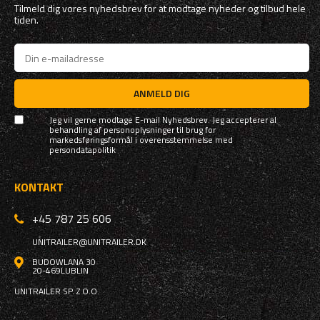
Tilmeld dig vores nyhedsbrev for at modtage nyheder og tilbud hele
tiden.
ANMELD DIG
Jeg vil gerne modtage E-mail Nyhedsbrev. Jeg accepterer al
behandling af personoplysninger til brug for
markedsføringsformål i overensstemmelse med
persondatapolitik
KONTAKT
+45 787 25 606
UNITRAILER@UNITRAILER.DK
BUDOWLANA 30
20-469
LUBLIN
UNITRAILER SP. Z O.O.