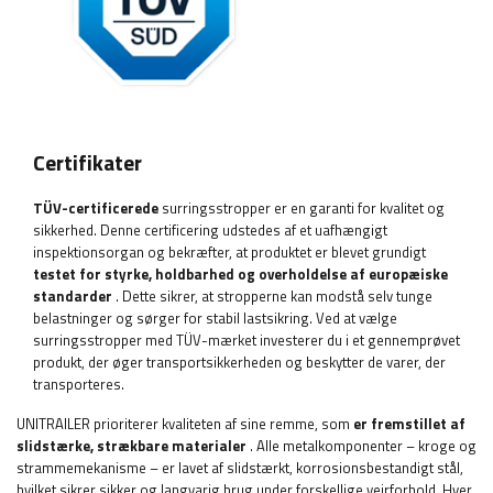
Certifikater
TÜV-certificerede
surringsstropper er en garanti for kvalitet og
sikkerhed. Denne certificering udstedes af et uafhængigt
inspektionsorgan og bekræfter, at produktet er blevet grundigt
testet for styrke, holdbarhed og overholdelse af europæiske
standarder
. Dette sikrer, at stropperne kan modstå selv tunge
belastninger og sørger for stabil lastsikring. Ved at vælge
surringsstropper med TÜV-mærket investerer du i et gennemprøvet
produkt, der øger transportsikkerheden og beskytter de varer, der
transporteres.
UNITRAILER prioriterer kvaliteten af ​​sine remme, som
er fremstillet af
slidstærke, strækbare materialer
. Alle metalkomponenter – kroge og
strammemekanisme – er lavet af slidstærkt, korrosionsbestandigt stål,
hvilket sikrer sikker og langvarig brug under forskellige vejrforhold. Hver