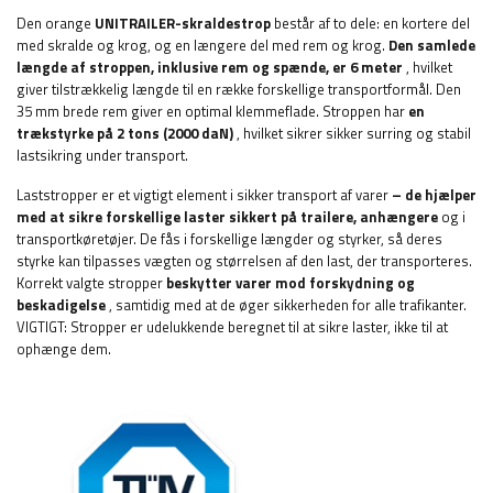
Den orange
UNITRAILER-skraldestrop
består af to dele: en kortere del
med skralde og krog, og en længere del med rem og krog.
Den samlede
længde af stroppen, inklusive rem og spænde, er 6 meter
, hvilket
giver tilstrækkelig længde til en række forskellige transportformål. Den
35 mm brede rem giver en optimal klemmeflade. Stroppen har
en
trækstyrke på 2 tons (2000 daN)
, hvilket sikrer sikker surring og stabil
lastsikring under transport.
Laststropper er et vigtigt element i sikker transport af varer
– de hjælper
med at sikre forskellige laster sikkert på trailere, anhængere
og i
transportkøretøjer. De fås i forskellige længder og styrker, så deres
styrke kan tilpasses vægten og størrelsen af ​​den last, der transporteres.
Korrekt valgte stropper
beskytter varer mod forskydning og
beskadigelse
, samtidig med at de øger sikkerheden for alle trafikanter.
VIGTIGT: Stropper er udelukkende beregnet til at sikre laster, ikke til at
ophænge dem.