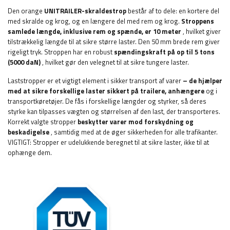
Den orange
UNITRAILER-skraldestrop
består af to dele: en kortere del
med skralde og krog, og en længere del med rem og krog.
Stroppens
samlede længde, inklusive rem og spænde, er 10 meter
, hvilket giver
tilstrækkelig længde til at sikre større laster. Den 50 mm brede rem giver
rigeligt tryk. Stroppen har en robust
spændingskraft på op til 5 tons
(5000 daN)
, hvilket gør den velegnet til at sikre tungere laster.
Laststropper er et vigtigt element i sikker transport af varer
– de hjælper
med at sikre forskellige laster sikkert på trailere, anhængere
og i
transportkøretøjer. De fås i forskellige længder og styrker, så deres
styrke kan tilpasses vægten og størrelsen af den last, der transporteres.
Korrekt valgte stropper
beskytter varer mod forskydning og
beskadigelse
, samtidig med at de øger sikkerheden for alle trafikanter.
VIGTIGT: Stropper er udelukkende beregnet til at sikre laster, ikke til at
ophænge dem.