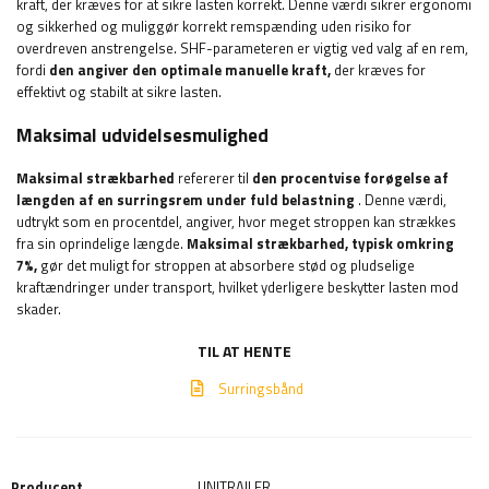
kraft, der kræves for at sikre lasten korrekt. Denne værdi sikrer ergonomi
og sikkerhed og muliggør korrekt remspænding uden risiko for
overdreven anstrengelse. SHF-parameteren er vigtig ved valg af en rem,
fordi
den angiver den optimale manuelle kraft,
der kræves for
effektivt og stabilt at sikre lasten.
Maksimal udvidelsesmulighed
Maksimal strækbarhed
refererer til
den procentvise forøgelse af
længden af en surringsrem under fuld belastning
. Denne værdi,
udtrykt som en procentdel, angiver, hvor meget stroppen kan strækkes
fra sin oprindelige længde.
Maksimal strækbarhed, typisk omkring
7%,
gør det muligt for stroppen at absorbere stød og pludselige
kraftændringer under transport, hvilket yderligere beskytter lasten mod
skader.
TIL AT HENTE
Surringsbånd
Producent
UNITRAILER