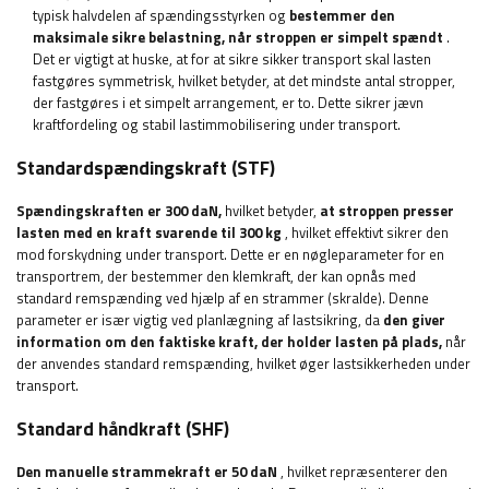
typisk halvdelen af spændingsstyrken og
bestemmer den
maksimale sikre belastning, når stroppen er simpelt spændt
.
Det er vigtigt at huske, at for at sikre sikker transport skal lasten
fastgøres symmetrisk, hvilket betyder, at det mindste antal stropper,
der fastgøres i et simpelt arrangement, er to. Dette sikrer jævn
kraftfordeling og stabil lastimmobilisering under transport.
Standardspændingskraft (STF)
Spændingskraften er 300 daN,
hvilket betyder,
at stroppen presser
lasten med en kraft svarende til 300 kg
, hvilket effektivt sikrer den
mod forskydning under transport. Dette er en nøgleparameter for en
transportrem, der bestemmer den klemkraft, der kan opnås med
standard remspænding ved hjælp af en strammer (skralde). Denne
parameter er især vigtig ved planlægning af lastsikring, da
den giver
information om den faktiske kraft, der holder lasten på plads,
når
der anvendes standard remspænding, hvilket øger lastsikkerheden under
transport.
Standard håndkraft (SHF)
Den manuelle strammekraft er 50 daN
, hvilket repræsenterer den