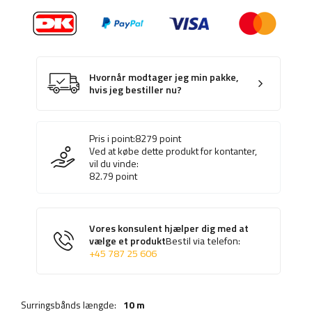
Hvornår modtager jeg min pakke,
hvis jeg bestiller nu?
Pris i point:
8279
point
Ved at købe dette produkt for kontanter,
vil du vinde:
82.79
point
Vores konsulent hjælper dig med at
vælge et produkt
Bestil via telefon:
+45 787 25 606
Surringsbånds længde:
10 m