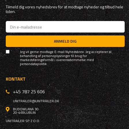
Tilmeld dig vores nyhedsbrev for at modtage nyheder og tilbud hele
tiden.
ANMELD DIG
Jeg vil gerne modtage E-mail Nyhedsbrev. Jeg accepterer al
behandling af personoplysninger til brug for
markedsføringsformål i overensstemmelse med
persondatapolitik
KONTAKT
+45 787 25 606
UNITRAILER@UNITRAILER.DK
BUDOWLANA 30
20-469
LUBLIN
UNITRAILER SP. Z O.O.