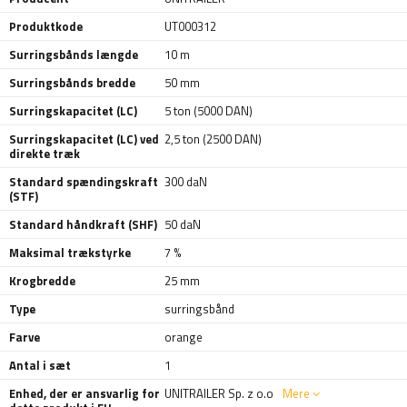
Produktkode
UT000312
Surringsbånds længde
10 m
Surringsbånds bredde
50 mm
Surringskapacitet (LC)
5 ton (5000 DAN)
Surringskapacitet (LC) ved
2,5 ton (2500 DAN)
direkte træk
Standard spændingskraft
300 daN
(STF)
Standard håndkraft (SHF)
50 daN
Maksimal trækstyrke
7 %
Krogbredde
25 mm
Type
surringsbånd
Farve
orange
Antal i sæt
1
Enhed, der er ansvarlig for
UNITRAILER Sp. z o.o
Mere