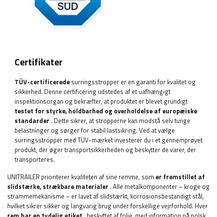
Certifikater
TÜV-certificerede
surringsstropper er en garanti for kvalitet og
sikkerhed. Denne certificering udstedes af et uafhængigt
inspektionsorgan og bekræfter, at produktet er blevet grundigt
testet for styrke, holdbarhed og overholdelse af europæiske
standarder
. Dette sikrer, at stropperne kan modstå selv tunge
belastninger og sørger for stabil lastsikring. Ved at vælge
surringsstropper med TÜV-mærket investerer du i et gennemprøvet
produkt, der øger transportsikkerheden og beskytter de varer, der
transporteres.
UNITRAILER prioriterer kvaliteten af sine remme, som
er fremstillet af
slidstærke, strækbare materialer
. Alle metalkomponenter – kroge og
strammemekanisme – er lavet af slidstærkt, korrosionsbestandigt stål,
hvilket sikrer sikker og langvarig brug under forskellige vejrforhold. Hver
rem har en tydelig etiket
, beskyttet af folie, med information på polsk