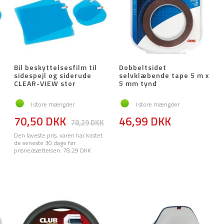
Bil beskyttelsesfilm til
Dobbeltsidet
sidespejl og siderude
selvklæbende tape 5 m x
CLEAR-VIEW stor
5 mm tynd
I store mængder
I store mængder
70,50 DKK
46,99 DKK
78,29 DKK
Den laveste pris, varen har kostet
de seneste 30 dage før
prisnedsættelsen:
78,29 DKK