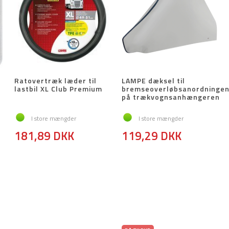
Ratovertræk læder til
LAMPE dæksel til
lastbil XL Club Premium
bremseoverløbsanordninge
på trækvognsanhængeren
I store mængder
I store mængder
181,89 DKK
119,29 DKK