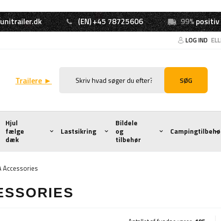
unitrailer.dk
(EN) +45 78725606
99%
positiv
LOG IND
EL
Trailere ►
SØG
Hjul
Bildele
fælge
Lastsikring
og
Campingtilbehø
dæk
tilbehør
 Accessories
ESSORIES