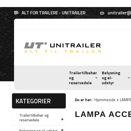
ALT FOR TRAILERE - UNITRAILER
unitrailer@
Trailertilbehør
Belysning
og
og el-
reservedele
udstyr
KATEGORIER
Du er her:
Hjemmeside
LAMPA
LAMPA ACC
Trailertilbehør og
reservedele
Belysning og el-udstyr