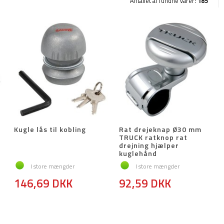
Antallet af fundne varer:
185
6
Kugle lås til kobling
Rat drejeknap Ø30 mm
TRUCK ratknop rat
drejning hjælper
kuglehånd
I store mængder
I store mængder
146,69 DKK
92,59 DKK