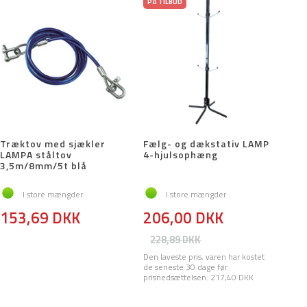
PÅ TILBUD
Træktov med sjækler
Fælg- og dækstativ LAMP
LAMPA ståltov
4-hjulsophæng
3,5m/8mm/5t blå
I store mængder
I store mængder
153,69 DKK
206,00 DKK
228,89 DKK
Den laveste pris, varen har kostet
de seneste 30 dage før
prisnedsættelsen:
217,40 DKK