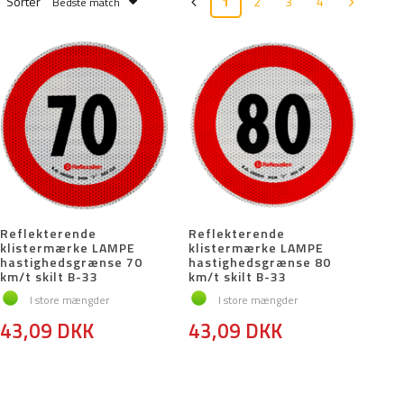
Sorter
1
2
3
4
Bedste match
Reflekterende
Reflekterende
klistermærke LAMPE
klistermærke LAMPE
hastighedsgrænse 70
hastighedsgrænse 80
km/t skilt B-33
km/t skilt B-33
I store mængder
I store mængder
43,09 DKK
43,09 DKK