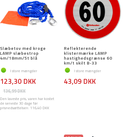
Slæbetov med kroge
Reflekterende
n
LAMP slæbestrop
klistermærke LAMP
4m/18mm/5t blå
hastighedsgrænse 60
km/t skilt B-33
I store mængder
I store mængder
123,30 DKK
43,09 DKK
136,99 DKK
Den laveste pris, varen har kostet
de seneste 30 dage før
prisnedsættelsen:
116,40 DKK