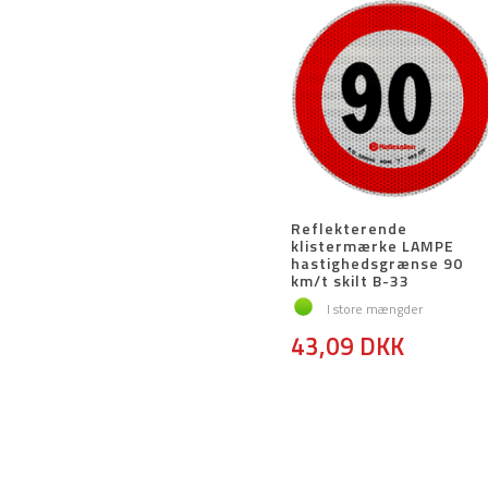
Reflekterende
klistermærke LAMPE
hastighedsgrænse 90
km/t skilt B-33
I store mængder
43,09 DKK