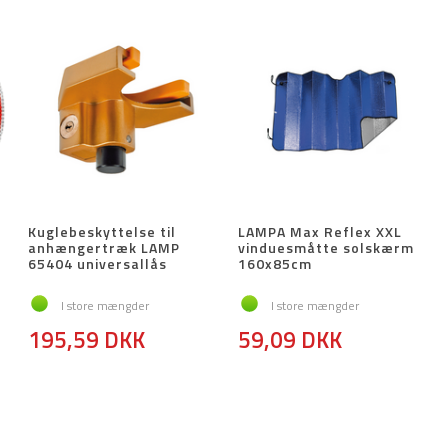
Kuglebeskyttelse til
LAMPA Max Reflex XXL
anhængertræk LAMP
vinduesmåtte solskærm
65404 universallås
160x85cm
I store mængder
I store mængder
195,59 DKK
59,09 DKK