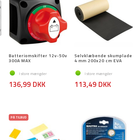
Batteriomskifter 12v-50v
Selvklæbende skumplade
300A MAX
4 mm 200x20 cm EVA
I store mængder
I store mængder
136,99 DKK
113,49 DKK
PÅ TILBUD