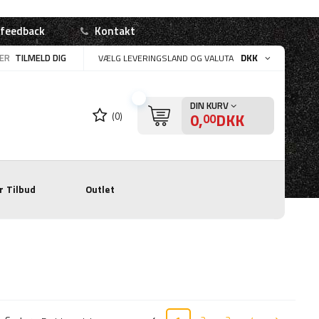
 feedback
Kontakt
LER
TILMELD DIG
DKK
VÆLG LEVERINGSLAND OG VALUTA
DIN KURV
0,
DKK
(0)
00
r
Tilbud
Outlet