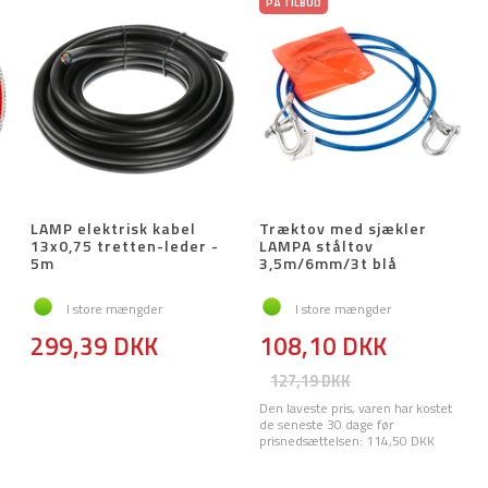
PÅ TILBUD
LAMP elektrisk kabel
Træktov med sjækler
13x0,75 tretten-leder -
LAMPA ståltov
5m
3,5m/6mm/3t blå
I store mængder
I store mængder
299,39 DKK
108,10 DKK
127,19 DKK
Den laveste pris, varen har kostet
de seneste 30 dage før
prisnedsættelsen:
114,50 DKK