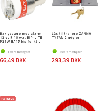
Baklyspære med alarm
Lås til trailere ZANNA
12 volt 10 wat BIP-LITE
TYTAN 2 nøgler
P21W BA15 bip funktion
I store mængder
I store mængder
66,49 DKK
293,39 DKK
PÅ TILBUD