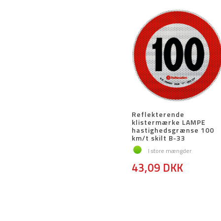
Reflekterende
klistermærke LAMPE
hastighedsgrænse 100
km/t skilt B-33
I store mængder
43,09 DKK