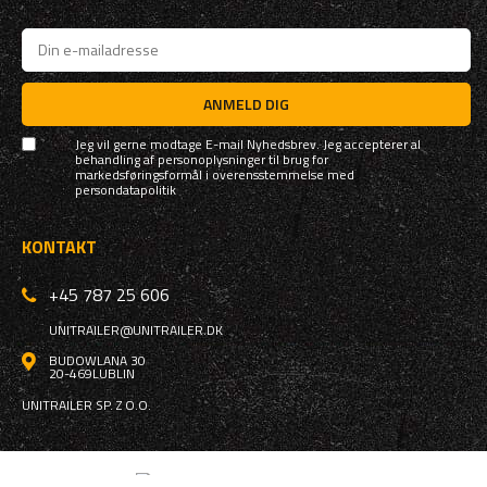
ANMELD DIG
Jeg vil gerne modtage E-mail Nyhedsbrev. Jeg accepterer al
behandling af personoplysninger til brug for
markedsføringsformål i overensstemmelse med
persondatapolitik
KONTAKT
+45 787 25 606
UNITRAILER@UNITRAILER.DK
BUDOWLANA 30
20-469
LUBLIN
UNITRAILER SP. Z O.O.