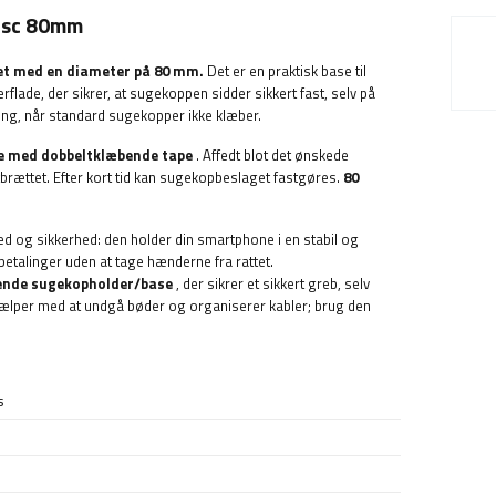
isc 80mm
et med en diameter på 80 mm.
Det er en praktisk base til
erflade, der sikrer, at sugekoppen sidder sikkert fast, selv på
ning, når standard sugekopper ikke klæber.
e med dobbeltklæbende tape
. Affedt blot det ønskede
brættet. Efter kort tid kan sugekopbeslaget fastgøres.
80
d og sikkerhed: den holder din smartphone i en stabil og
 betalinger uden at tage hænderne fra rattet.
ende sugekopholder/base
, der sikrer et sikkert greb, selv
 hjælper med at undgå bøder og organiserer kabler; brug den
s