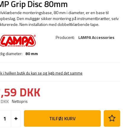
MP Grip Disc 80mm
lvklæbende monteringsbase, 80 mm i diameter, er en base til
pbeslag. Den muliggør sikker montering på instrumentbrætter, selv
rukturerede. Nem installation med dobbeltklæbende tape.
Producent:
LAMPA Accessories
ig diameter:
80 mm
ek i hvilken butik du kan se og køb med det samme
,59 DKK
 DKK
Nettopris
TILFØJ KURV