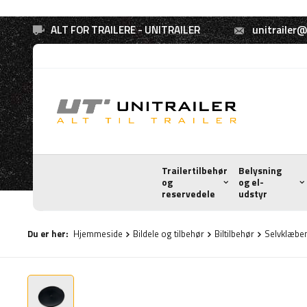
ALT FOR TRAILERE - UNITRAILER
unitrailer@
Trailertilbehør
Belysning
og
og el-
reservedele
udstyr
Du er her:
Hjemmeside
Bildele og tilbehør
Biltilbehør
Selvklæbe