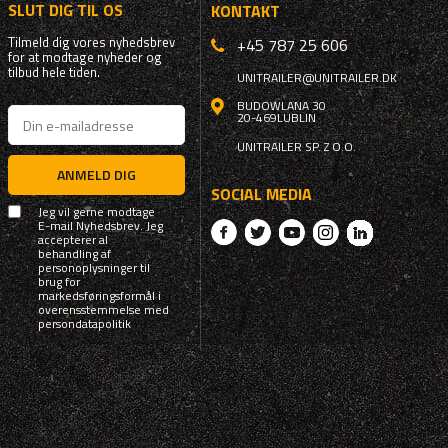
SLUT DIG TIL OS
KONTAKT
Tilmeld dig vores nyhedsbrev
+45 787 25 606
for at modtage nyheder og
tilbud hele tiden.
UNITRAILER@UNITRAILER.DK
BUDOWLANA 30
20-469
LUBLIN
UNITRAILER SP. Z O.O.
ANMELD DIG
SOCIAL MEDIA
Jeg vil gerne modtage
E-mail Nyhedsbrev. Jeg
accepterer al
behandling af
personoplysninger til
brug for
markedsføringsformål i
overensstemmelse med
persondatapolitik