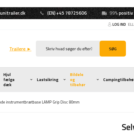
unitrailer.dk
(EN) +45 78725606
99%
positiv
LOG IND
EL
Trailere ►
SØG
Hjul
Bildele
fælge
Lastsikring
og
Campingtilbehø
dæk
tilbehør
nde instrumentbrætbase LAMP Grip Disc 80mm
Se