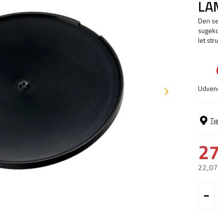
LA
Den se
sugeko
let st
Udvend
Tj
27
22,07