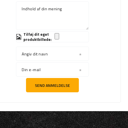
Indhold af din mening
Tilføj dit eget
produktbillede:
Angiv dit navn
Din e-mail
SEND ANMELDELSE