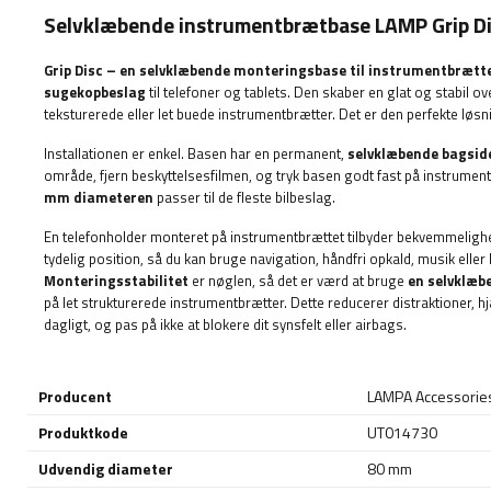
Selvklæbende instrumentbrætbase LAMP Grip D
Grip Disc – en selvklæbende monteringsbase til instrumentbrætt
sugekopbeslag
til telefoner og tablets. Den skaber en glat og stabil ov
teksturerede eller let buede instrumentbrætter. Det er den perfekte løs
Installationen er enkel. Basen har en permanent,
selvklæbende bagsid
område, fjern beskyttelsesfilmen, og tryk basen godt fast på instrument
mm
diameteren
passer til de fleste bilbeslag.
En telefonholder monteret på instrumentbrættet tilbyder bekvemmelighe
tydelig position, så du kan bruge navigation, håndfri opkald, musik eller
Monteringsstabilitet
er nøglen, så det er værd at bruge
en selvklæb
på let strukturerede instrumentbrætter. Dette reducerer distraktioner,
dagligt, og pas på ikke at blokere dit synsfelt eller airbags.
Producent
LAMPA Accessorie
Produktkode
UT014730
Udvendig diameter
80 mm