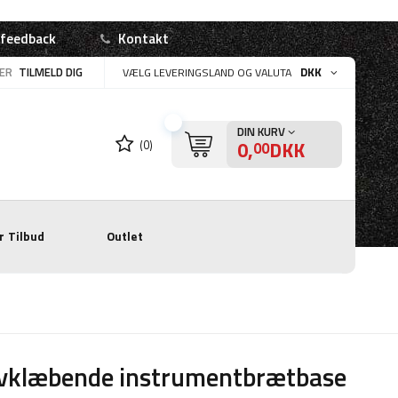
 feedback
Kontakt
LER
TILMELD DIG
DKK
VÆLG LEVERINGSLAND OG VALUTA
DIN KURV
0,
DKK
(0)
00
r
Tilbud
Outlet
lvklæbende instrumentbrætbase