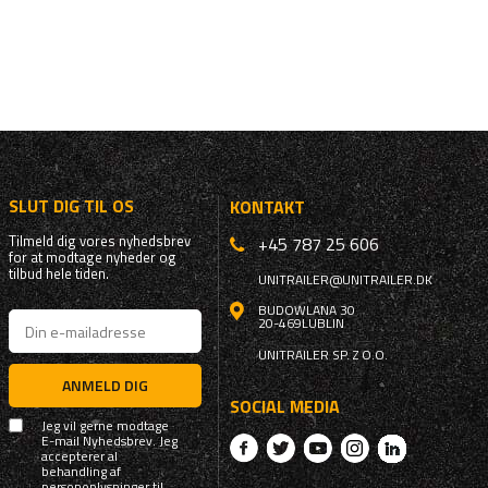
SLUT DIG TIL OS
KONTAKT
Tilmeld dig vores nyhedsbrev
+45 787 25 606
for at modtage nyheder og
tilbud hele tiden.
UNITRAILER@UNITRAILER.DK
BUDOWLANA 30
20-469
LUBLIN
UNITRAILER SP. Z O.O.
ANMELD DIG
SOCIAL MEDIA
Jeg vil gerne modtage
E-mail Nyhedsbrev. Jeg
accepterer al
behandling af
personoplysninger til