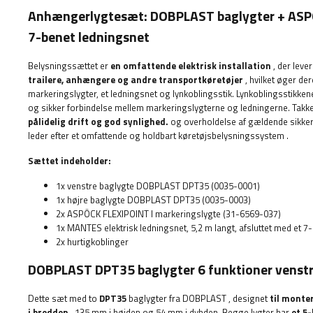
Anhængerlygtesæt:
DOBPLAST
baglygter +
ASP
7-benet ledningsnet
Belysningssættet er
en omfattende elektrisk installation
, der lev
trailere, anhængere og andre transportkøretøjer
, hvilket øger de
markeringslygter, et ledningsnet og lynkoblingsstik. Lynkoblingsstikken
og sikker forbindelse mellem markeringslygterne og ledningerne. Takke
pålidelig drift og god synlighed.
og overholdelse af gældende sikkerh
leder efter et omfattende og holdbart køretøjsbelysningssystem
.
Sættet indeholder:
1x venstre baglygte DOBPLAST DPT35 (0035-0001)
1x højre baglygte DOBPLAST DPT35 (0035-0003)
2x ASPÖCK
FLEXIPOINT I
markeringslygte (31-6569-037)
1x MANTES elektrisk ledningsnet, 5,2 m langt, afsluttet med et 7-
2x hurtigkoblinger
DOBPLAST DPT35 baglygter 6 funktioner venstr
Dette sæt med to
DPT35
baglygter
fra DOBPLAST
, designet
til monter
i bredden
, 135 mm i højden og 54 mm i dybden. Begge lygter har
et 5