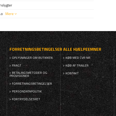
nslygter
.o
Mere
FORRETNINGSBETINGELSER
ALLE HJÆLPEEMNER
OPLYSNINGER OM BUTIKKEN
KØB MED CVR NR.
FRAGT
KØB AF TRAILER
BETALINGSMETODER OG
KONTAKT
PROVISIONER
FORRETNINGSBETINGELSER
PERSONDATAPOLITIK
FORTRYDELSESRET