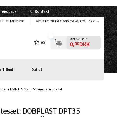
 feedback
Kontakt
LER
TILMELD DIG
DKK
VÆLG LEVERINGSLAND OG VALUTA
DIN KURV
0,
DKK
(0)
00
r
Tilbud
Outlet
ygter + MANTES 5,2m 7-benet ledningsnet
gtesæt: DOBPLAST DPT35