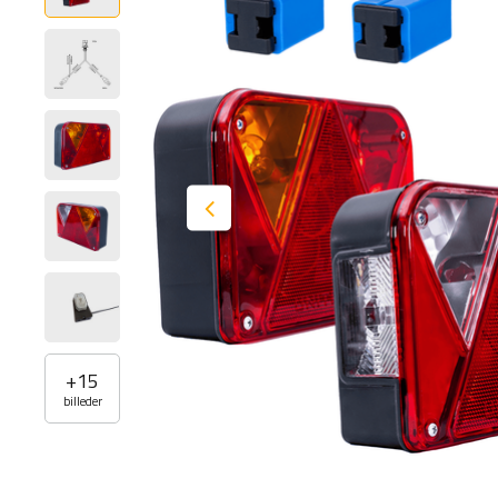
+
15
billeder