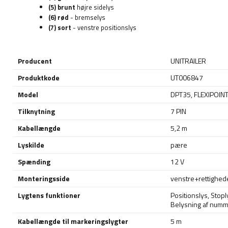
(5) brunt
højre sidelys
(6) rød
- bremselys
(7) sort
- venstre positionslys
Producent
UNITRAILER
Produktkode
UT006847
Model
DPT35
,
FLEXIPOINT
Tilknytning
7 PIN
Kabellængde
5,2 m
Lyskilde
pære
Spænding
12 V
Monteringsside
venstre+rettighed
Lygtens funktioner
Positionslys
,
Stopl
Belysning af num
Kabellængde til markeringslygter
5 m