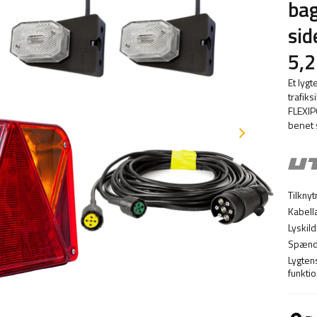
bag
si
5,2
Et lygt
trafik
FLEXIP
benet s
Tilknyt
Kabel
Lyskild
Spænd
Lygten
funktio