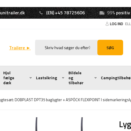
unitrailer.dk
(EN) +45 78725606
99%
positiv
LOG IND
EL
Trailere ►
SØG
Hjul
Bildele
fælge
Lastsikring
og
Campingtilbehø
dæk
tilbehør
ygtesæt: DOBPLAST DPT35 baglygter + ASPÖCK FLEXIPOINT I sidemarkeringsl
Ly