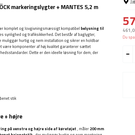
Tj
ÖCK
markeringslygter + MANTES 5,2 m
57
erer komplet og lovgivningsmæssigt kompatibel
belysning til
461,0
res synlighed og trafiksikkerhed. Det består af baglygter,
Du spa
e muliggør hurtig og nem installation og sikrer en holdbar
t være komponenter af høj kvalitet garanterer sættet
edsstandarder. Dette er den ideelle løsning for dem, der
benet stik
e + højre
ing på venstre og højre side af køretøjet
, måler
200 mm
-benet bajonetstik
, der muliggør hurtig og nem montering