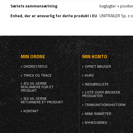
Sætets sammensætning
baglygter + positio
Enhed, der er ansvarlig for dette produkt i EU
UNITRAILER Sp. z o
MIN ORDRE
MIN KONTO
ORDRESTATUS
OPRET BRUGER
TRACK OG TRACE
KURV
JEG VIL GERNE
INDKØBSLISTE
REKLAMERE FOR ET
PRODUKT
LISTE OVER ØNSKEDE
PRODUKTER
JEG VIL GERNE
RETURNERE ET PRODUKT
TRANSAKTIONSHISTORIK
KONTAKT
MINE RABATTER
NYHEDSBREV