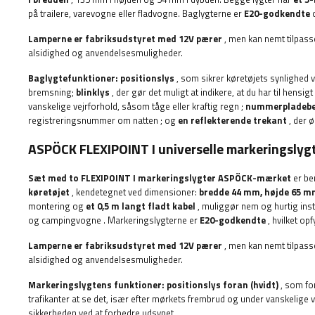
på trailere, varevogne eller fladvogne.
Baglygterne er
E20-godkendte
Lamperne er fabriksudstyret med 12V pærer
, men kan nemt tilpasse
alsidighed og anvendelsesmuligheder.
Baglygtefunktioner:
positionslys
, som sikrer køretøjets synlighed 
bremsning;
blinklys
, der gør det muligt at indikere, at du har til hensigt
vanskelige vejrforhold, såsom tåge eller kraftig regn
;
nummerpladebe
registreringsnummer om natten
;
og
en reflekterende trekant
, der 
ASPÖCK FLEXIPOINT I universelle markeringslyg
Sæt med to FLEXIPOINT I markeringslygter
ASPÖCK-mærket
er be
køretøjet
, kendetegnet ved dimensioner:
bredde 44
mm, højde 65 m
montering og
et 0,5 m langt fladt kabel
, muliggør nem og hurtig insta
og campingvogne
.
Markeringslygterne er
E20-godkendte
, hvilket
opf
Lamperne er fabriksudstyret med 12V pærer
, men kan nemt tilpasse
alsidighed og anvendelsesmuligheder.
Markeringslygtens funktioner:
positionslys foran (hvidt)
, som fo
trafikanter at se det, især efter mørkets frembrud og under vanskelige v
sikkerheden ved at forbedre udsynet
.