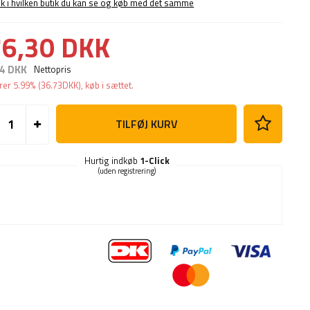
ek i hvilken butik du kan se og køb med det samme
6,30 DKK
4 DKK
Nettopris
rer
5.99%
(
36.73
DKK
), køb i sættet.
TILFØJ KURV
Hurtig indkøb
1-Click
(uden registrering)