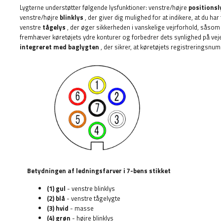
Lygterne understøtter følgende lysfunktioner: venstre/højre
positionsl
venstre/højre
blinklys
, der giver dig mulighed for at indikere, at du har 
venstre
tågelys
, der øger sikkerheden i vanskelige vejrforhold, såsom 
fremhæver køretøjets ydre konturer og forbedrer dets synlighed på veje
integreret med baglygten
, der sikrer, at køretøjets registreringsnu
Betydningen af ​​ledningsfarver i 7-bens stikket
(1) gul
- venstre blinklys
(2) blå
- venstre tågelygte
(3) hvid
- masse
(4) grøn
- højre blinklys