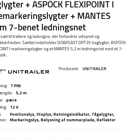
lygter + ASPÖCK FLEXIPOINT I
demarkeringslygter + MANTES
m 7-benet ledningsnet
esæt til trailere og ladvogne, der forbedrer udsynet og
sikkerheden. Sættet indeholder DOBPLAST DPT35 baglygter, ASPÖCK
OINT I markeringslygter og et MANTES 5,2 m ledningsnet med et 7-
tik.
Producent:
UNITRAILER
ning:
7 PIN
længde:
5,2 m
e:
pære
ing:
12 V
s
Positionslys,
Stoplys
,
Retningsindikator
,
Tågelygter
,
ner:
Markeringslys
,
Belysning af nummerplade
,
Reflektor