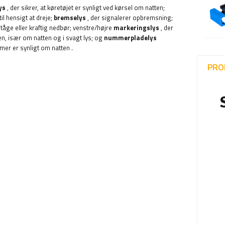
ys
, der sikrer, at køretøjet er synligt ved kørsel om natten;
til hensigt at dreje;
bremselys
, der signalerer opbremsning;
tåge eller kraftig nedbør; venstre/højre
markeringslys
,
der
n, især om natten og i svagt lys; og
nummerpladelys
mmer er synligt om natten
.
PRO