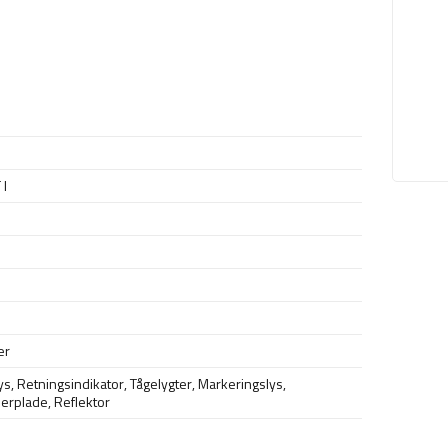
 I
er
ys
,
Retningsindikator
,
Tågelygter
,
Markeringslys
,
merplade
,
Reflektor