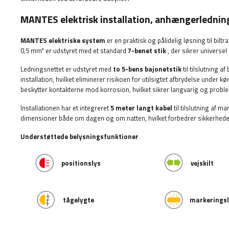
MANTES elektrisk installation, anhængerledning
MANTES elektriske system
er en praktisk og pålidelig løsning til biltra
0,5 mm² er udstyret med et standard
7-benet stik
, der sikrer universel
Ledningsnettet er udstyret med
to 5-bens bajonetstik
til tilslutning 
installation, hvilket eliminerer risikoen for utilsigtet afbrydelse under 
beskytter kontakterne mod korrosion, hvilket sikrer langvarig og problem
Installationen har et integreret
5 meter langt kabel
til tilslutning af m
dimensioner både om dagen og om natten, hvilket forbedrer sikkerhede
Understøttede belysningsfunktioner
positionslys
vejskilt
tågelygte
markeringsl