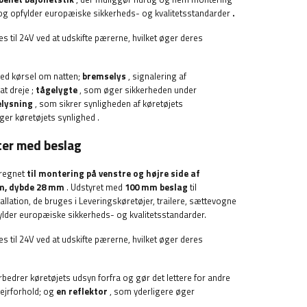
og
opfylder europæiske sikkerheds- og kvalitetsstandarder
.
s til 24V ved at udskifte pærerne, hvilket øger deres
ved kørsel om natten;
bremselys
, signalering af
 at dreje
;
tågelygte
, som øger sikkerheden under
lysning
, som sikrer synligheden af ​​køretøjets
øger køretøjets synlighed
.
ter med beslag
regnet
til montering på venstre og højre side af
m, dybde 28 mm
. Udstyret med
100 mm beslag
til
llation, de bruges i
Leveringskøretøjer, trailere, sættevogne
ylder europæiske sikkerheds- og kvalitetsstandarder.
s til 24V ved at udskifte pærerne, hvilket øger deres
rbedrer køretøjets udsyn forfra og gør det lettere for andre
ejrforhold; og
en reflektor
, som yderligere øger