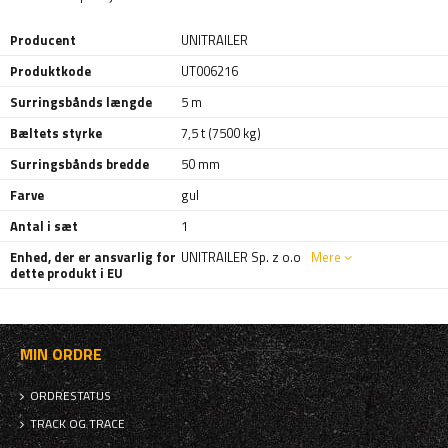
Producent
UNITRAILER
Produktkode
UT006216
Surringsbånds længde
5 m
Bæltets styrke
7,5 t (7500 kg)
Surringsbånds bredde
50 mm
Farve
gul
Antal i sæt
1
Enhed, der er ansvarlig for
UNITRAILER Sp. z o.o
Mere
dette produkt i EU
MIN ORDRE
ORDRESTATUS
TRACK OG TRACE