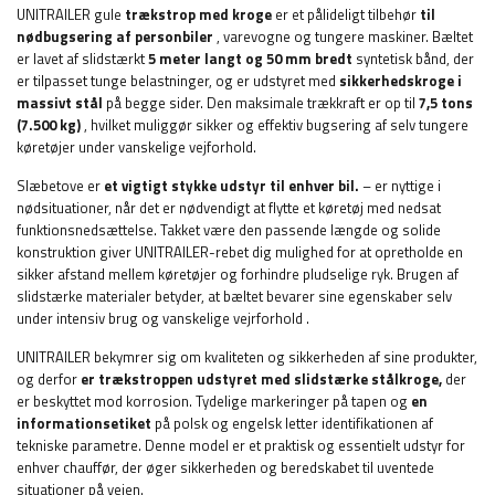
UNITRAILER gule
trækstrop med kroge
er et pålideligt tilbehør
til
nødbugsering af personbiler
, varevogne og tungere maskiner. Bæltet
er lavet af slidstærkt
5 meter langt og
50 mm bredt
syntetisk bånd,
der
er tilpasset tunge belastninger, og er udstyret med
sikkerhedskroge i
massivt stål
på begge sider. Den maksimale trækkraft er op til
7,5 tons
(7.500 kg)
, hvilket muliggør sikker og effektiv bugsering af selv tungere
køretøjer under vanskelige vejforhold.
Slæbetove er
et vigtigt stykke udstyr til enhver bil.
– er nyttige i
nødsituationer, når det er nødvendigt at flytte et køretøj med nedsat
funktionsnedsættelse. Takket være den passende længde og solide
konstruktion giver UNITRAILER-rebet dig mulighed for at opretholde en
sikker afstand mellem køretøjer og forhindre pludselige ryk. Brugen af ​​
slidstærke materialer betyder, at bæltet bevarer sine egenskaber selv
under intensiv brug og vanskelige vejrforhold
.
UNITRAILER bekymrer sig om kvaliteten og sikkerheden af ​​sine produkter,
og derfor
er trækstroppen udstyret med slidstærke stålkroge,
der
er beskyttet mod korrosion. Tydelige markeringer på tapen og
en
informationsetiket
på polsk og engelsk letter identifikationen af ​​
tekniske parametre. Denne model er et praktisk og essentielt udstyr for
enhver chauffør, der øger sikkerheden og beredskabet til uventede
situationer på vejen.