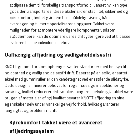
at tilpasse dem til forskellige transportforhold, uanset hvilken type
gods der transporteres. Disse aksler sikrer stabilitet, sikkerhed og
kørekomfort, hvilket gør dem til en pålidelig løsning både i
hverdagen og til mere specialiserede opgaver. Takket være
muligheden for at montere yderligere komponenter, såsom
støddæmpere, kan du optimere deres drift yderligere ved at tilpasse
traileren til dine individuelle behov.
Uafhængig affjedring og vedligeholdelsesfri
KNOTT gummi-torsionsophænget sætter standarder med hensyn til
holdbarhed og vedligeholdelsesfri drift. Baseret på en solid, ensartet
aksel med gummiruller er den kendetegnet ved enestående slidstyrke.
Dette design eliminerer behovet for regelmæssige inspektioner og
smøring, hvilket reducerer driftsomkostningerne betydeligt. Takket være
brugen af ​​materialer af høj kvalitet bevarer KNOTT affjedringen sine
egenskaber selv under vanskelige vejrforhold, hvilket garanterer
langsigtet og problemfri drift.
Kørekomfort takket være et avanceret
affjedringssystem