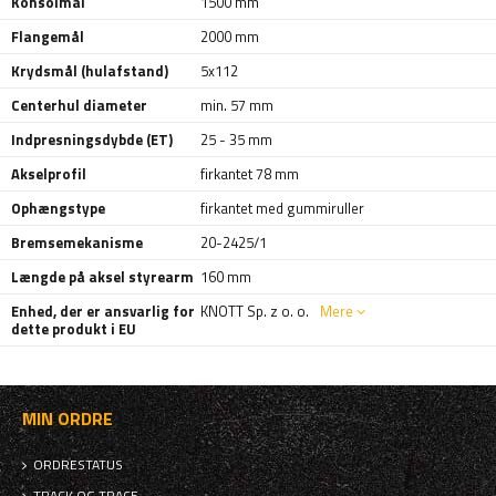
Konsolmål
1500 mm
Flangemål
2000 mm
Krydsmål (hulafstand)
5x112
Centerhul diameter
min. 57 mm
Indpresningsdybde (ET)
25 - 35 mm
Akselprofil
firkantet 78 mm
Ophængstype
firkantet med gummiruller
Bremsemekanisme
20-2425/1
Længde på aksel styrearm
160 mm
Enhed, der er ansvarlig for
KNOTT Sp. z o. o.
Mere
dette produkt i EU
MIN ORDRE
ORDRESTATUS
TRACK OG TRACE