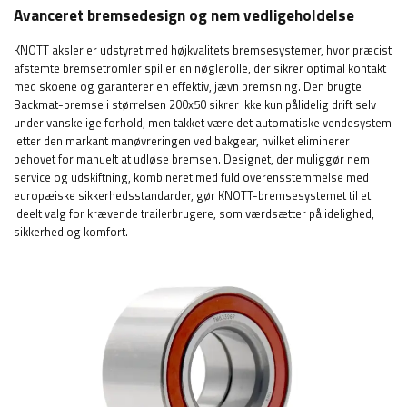
Avanceret bremsedesign og nem vedligeholdelse
KNOTT aksler er udstyret med højkvalitets bremsesystemer, hvor præcist
afstemte bremsetromler spiller en nøglerolle, der sikrer optimal kontakt
med skoene og garanterer en effektiv, jævn bremsning. Den brugte
Backmat-bremse i størrelsen 200x50 sikrer ikke kun pålidelig drift selv
under vanskelige forhold, men takket være det automatiske vendesystem
letter den markant manøvreringen ved bakgear, hvilket eliminerer
behovet for manuelt at udløse bremsen. Designet, der muliggør nem
service og udskiftning, kombineret med fuld overensstemmelse med
europæiske sikkerhedsstandarder, gør KNOTT-bremsesystemet til et
ideelt valg for krævende trailerbrugere, som værdsætter pålidelighed,
sikkerhed og komfort.