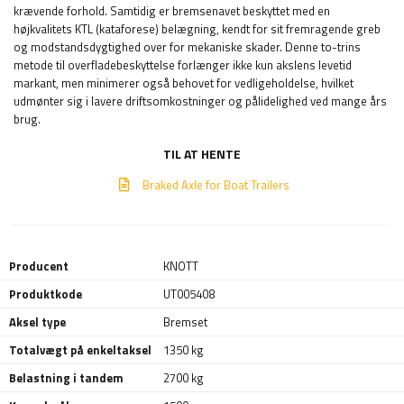
krævende forhold. Samtidig er bremsenavet beskyttet med en
højkvalitets KTL (kataforese) belægning, kendt for sit fremragende greb
og modstandsdygtighed over for mekaniske skader. Denne to-trins
metode til overfladebeskyttelse forlænger ikke kun akslens levetid
markant, men minimerer også behovet for vedligeholdelse, hvilket
udmønter sig i lavere driftsomkostninger og pålidelighed ved mange års
brug.
TIL AT HENTE
Braked Axle for Boat Trailers
Producent
KNOTT
Produktkode
UT005408
Aksel type
Bremset
Totalvægt på enkeltaksel
1350 kg
Belastning i tandem
2700 kg