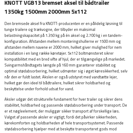
KNOTT VGB13 bremset aksel til bådtrailer
1350kg 1500mm 2000mm 5x112
Den bremsede aksel fra KNOTT-producenten er en pålidelig løsning til
tunge trailere og trækvogne, der tilbyder en maksimal
belastningskapacitet på 1.350 kg på én aksel og 2.700 kg i en tandem-
konfiguration. Afstanden mellem monteringshullerne er 1500 mm og
afstanden mellem navene er 2000 mm, hvilket giver mulighed for nem
installation i en lang række køretøjer. 5x112 boltmønsteret sikrer
kompatibilitet med en bred vifte af hjul, der er tilgængelige på markedet.
Svingarmshåndtagets længde på 160 mm garanterer stabilitet og
optimal stødabsorbering, hvilket udmønter sig i øget køresikkerhed, selv
når den er fuldt lastet. Akslen er også udstyret med vandtætte lejer,
hvilket gør den ideel til bådtrailere, hvilket sikrer holdbarhed og
beskyttelse under forhold udsat for vand.
Aksler udgør det strukturelle fundament for hver trailer og sikrer dens
stabilitet, holdbarhed og passende stødabsorbering under transport. De
er et nøgleelement, der muliggør sikker transport af forskellige læs.
Valget af passende aksler er vigtigt, fordi det påvirker sikkerheden,
kørekomforten og holdbarheden af ​​hele transportsystemet. Passende
stødabsorbering hjælper med at beskytte transporteret gods mod