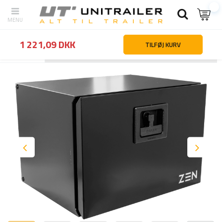
1 221,09 DKK
TILFØJ KURV
Tilbage
Hjemmeside
Lastsikring
Værktøjskasser og beholdere