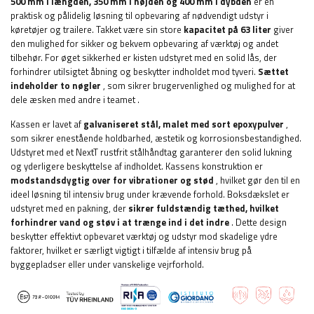
500 mm i længden, 350 mm i højden og 400 mm i dybden
er en
praktisk og pålidelig løsning til opbevaring af nødvendigt udstyr i
køretøjer og trailere. Takket være sin store
kapacitet på 63 liter
giver
den mulighed for sikker og bekvem opbevaring af værktøj og andet
tilbehør.
For øget sikkerhed er kisten udstyret med en solid lås, der
forhindrer utilsigtet åbning og beskytter indholdet mod tyveri.
Sættet
indeholder to nøgler
, som sikrer brugervenlighed og mulighed for at
dele æsken med andre i teamet
.
Kassen er lavet af
galvaniseret stål, malet med sort epoxypulver
,
som sikrer enestående holdbarhed, æstetik og korrosionsbestandighed.
Udstyret med et NextT rustfrit stålhåndtag garanterer den solid lukning
og yderligere beskyttelse af indholdet. Kassens konstruktion er
modstandsdygtig over for vibrationer og stød
, hvilket gør den til en
ideel løsning til intensiv brug under krævende forhold. Boksdækslet er
udstyret med en pakning, der
sikrer fuldstændig tæthed, hvilket
forhindrer vand og støv i at trænge ind i det indre
. Dette design
beskytter effektivt opbevaret værktøj og udstyr mod skadelige ydre
faktorer, hvilket er særligt vigtigt i tilfælde af intensiv brug på
byggepladser eller under vanskelige vejrforhold.