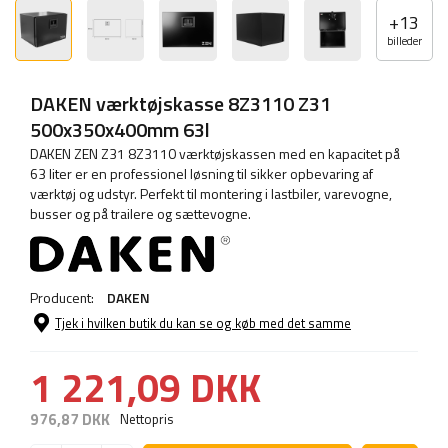
+
13
billeder
DAKEN værktøjskasse 8Z3110 Z31
500x350x400mm 63l
DAKEN ZEN Z31 8Z3110 værktøjskassen med en kapacitet på
63 liter er en professionel løsning til sikker opbevaring af
værktøj og udstyr. Perfekt til montering i lastbiler, varevogne,
busser og på trailere og sættevogne.
Producent:
DAKEN
Tjek i hvilken butik du kan se og køb med det samme
1 221,09 DKK
976,87 DKK
Nettopris