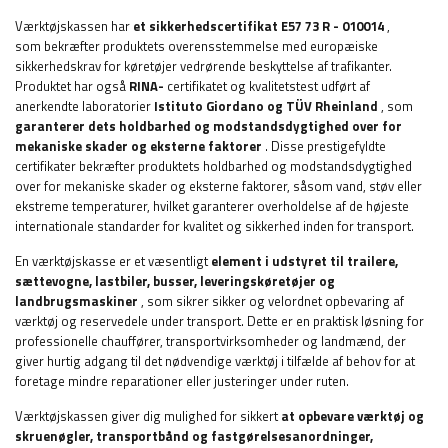
Værktøjskassen har
et sikkerhedscertifikat E57 73 R - 010014
,
som
bekræfter produktets overensstemmelse med europæiske
sikkerhedskrav for køretøjer vedrørende beskyttelse af trafikanter.
Produktet har også
RINA-
certifikatet og kvalitetstest udført af
anerkendte laboratorier
Istituto Giordano og TÜV Rheinland
, som
garanterer dets holdbarhed og modstandsdygtighed over for
mekaniske skader og eksterne faktorer
. Disse prestigefyldte
certifikater bekræfter produktets holdbarhed og modstandsdygtighed
over for mekaniske skader og eksterne faktorer, såsom vand, støv eller
ekstreme temperaturer, hvilket garanterer overholdelse af de højeste
internationale standarder for kvalitet og sikkerhed inden for transport.
En værktøjskasse er et væsentligt
element i udstyret til
trailere,
sættevogne, lastbiler, busser, leveringskøretøjer og
landbrugsmaskiner
, som sikrer sikker og velordnet opbevaring af
værktøj og reservedele under transport. Dette er en praktisk løsning for
professionelle chauffører, transportvirksomheder og landmænd, der
giver hurtig adgang til det nødvendige værktøj i tilfælde af behov for at
foretage mindre reparationer eller justeringer under ruten.
Værktøjskassen giver dig mulighed for sikkert
at opbevare værktøj og
skruenøgler, transportbånd og fastgørelsesanordninger,