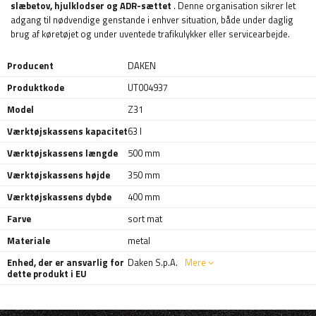
slæbetov, hjulklodser og ADR-sættet
. Denne organisation sikrer let
adgang til nødvendige genstande i enhver situation, både under daglig
brug af køretøjet og under uventede trafikulykker eller servicearbejde.
Producent
DAKEN
Produktkode
UT004937
Model
Z31
Værktøjskassens kapacitet
63 l
Værktøjskassens længde
500 mm
Værktøjskassens højde
350 mm
Værktøjskassens dybde
400 mm
Farve
sort mat
Materiale
metal
Enhed, der er ansvarlig for
Daken S.p.A.
Mere
dette produkt i EU