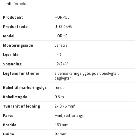
driftsforhold.
Producent
HORPOL
Produktkode
UT004694
Model
HOR 53
Monteringsside
venstre
Lyskilde
LED
Spænding
12/24 V
Lygtens funktioner
sidemarkeringslygte
,
positionslygter
,
baglygter
Kabel til markeringslys
runde
Kabellængde
0,5 m
Tværsnit af ledning
2x 0,75 mm²
Farve
Hvid
,
rød
,
orange
Bredde
163 mm
Højde
87 mm