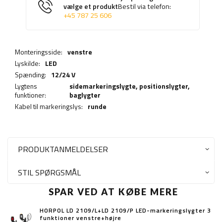
vælge et produkt
Bestil via telefon:
+45 787 25 606
Monteringsside:
venstre
Lyskilde:
LED
Spænding:
12/24 V
Lygtens
sidemarkeringslygte,
positionslygter
,
funktioner:
baglygter
Kabel til markeringslys:
runde
PRODUKTANMELDELSER
STIL SPØRGSMÅL
SPAR VED AT KØBE MERE
HORPOL LD 2109/L+LD 2109/P LED-markeringslygter 3
funktioner venstre+højre