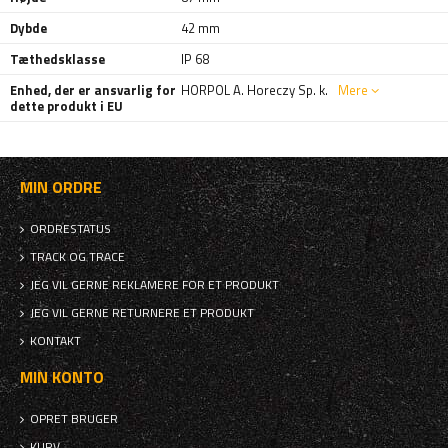
Dybde
42 mm
Tæthedsklasse
IP 68
Enhed, der er ansvarlig for
HORPOL A. Horeczy Sp. k.
Mere
dette produkt i EU
MIN ORDRE
ORDRESTATUS
TRACK OG TRACE
JEG VIL GERNE REKLAMERE FOR ET PRODUKT
JEG VIL GERNE RETURNERE ET PRODUKT
KONTAKT
MIN KONTO
OPRET BRUGER
KURV