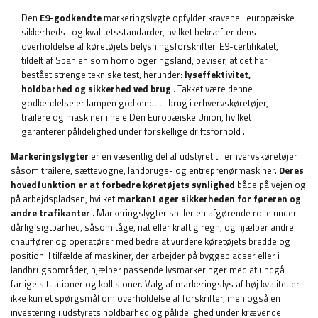
Den
E9-godkendte
markeringslygte
opfylder kravene i europæiske
sikkerheds- og kvalitetsstandarder, hvilket bekræfter dens
overholdelse af køretøjets belysningsforskrifter. E9-certifikatet,
tildelt af Spanien som homologeringsland, beviser, at det har
bestået strenge tekniske test, herunder:
lyseffektivitet,
holdbarhed og sikkerhed ved brug
. Takket være denne
godkendelse er lampen godkendt til brug i erhvervskøretøjer,
trailere og maskiner i hele Den Europæiske Union, hvilket
garanterer pålidelighed under forskellige driftsforhold
.
Markeringslygter
er en væsentlig del af udstyret til erhvervskøretøjer
såsom trailere, sættevogne, landbrugs- og entreprenørmaskiner.
Deres
hovedfunktion
er at forbedre køretøjets synlighed
både på vejen og
på arbejdspladsen, hvilket
markant øger sikkerheden for føreren og
andre trafikanter
. Markeringslygter spiller en afgørende rolle under
dårlig sigtbarhed, såsom tåge, nat eller kraftig regn, og hjælper andre
chauffører og operatører med bedre at vurdere køretøjets bredde og
position. I tilfælde af maskiner, der arbejder på byggepladser eller i
landbrugsområder, hjælper passende lysmarkeringer med at undgå
farlige situationer og kollisioner. Valg af markeringslys af høj kvalitet er
ikke kun et spørgsmål om overholdelse af forskrifter, men også en
investering i udstyrets holdbarhed og pålidelighed under krævende