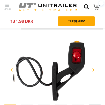
131,99 DKK
TILFØJ KURV
Tilbage
Hjemmeside
Belysning og el-udstyr
Markeringslygter