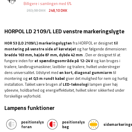
Billigere i samlingen med 6%
263,98 DKK
248,10 DKK
HORPOL LD 2109/L LED venstre markeringslygte
HOR 53 (LD 2109/L) markeringslygten
fra HORPOL er designet
til
montering på venstre side af køretøjet
og har følgende dimensioner:
bredde 163
mm, højde 87 mm, dybde 42 mm
. Den
er designet til at
fungere inden for
et spændingsområde på 12-24 V
og kan bruges i
trailere, landbrugsmaskiner, lastbiler og trailere, hvilket understreger
dens universalitet. Udstyret med
en kort, diagonal
gummiarm
til
montering og
et 0,5 m rundt kabel
giver det mulighed for nem og hurtig
installation.
Takket være brugen af
​​LED-teknologi
lampen giver høj
ydeevne, holdbarhed og energieffektivitet, hvilket sikrer sikkerhed under
forskellige vejforhold.
Lampens funktioner
positionslys
positionslys
sidemarkerings
foran
bag