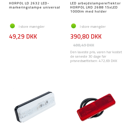
HORPOL LD 2632 LED-
LED arbejdslampereflektor
markeringslampe universal
HORPOL LRD 2688 15xLED
1000lm med holder
I store mængder
I store mængder
49,29 DKK
390,80 DKK
488,49 DKK
Den laveste pris, varen har kostet
de seneste 30 dage før
prisnedsættelsen:
472,69 DKK