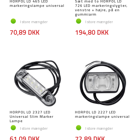
HORPOL LD 465 LED
Sæt med to HORPOL LD
markeringslampe universal
726 LED markeringslygter,
venstre + højre, på en
gummiarm
I store mængder
I store mængder
70,89 DKK
194,80 DKK
HORPOL LD 2327 LED
HORPOL LD 2227 LED
Universal Slim Marker
markeringslampe universal
Lampe
I store mængder
I store mængder
61,09 DKK
72,89 DKK