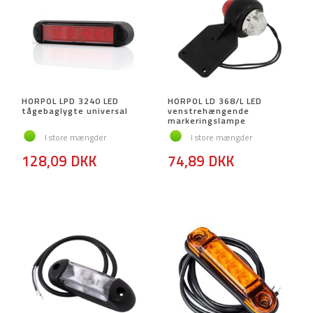
HORPOL LPD 3240 LED
HORPOL LD 368/L LED
tågebaglygte universal
venstrehængende
markeringslampe
I store mængder
I store mængder
128,09 DKK
74,89 DKK