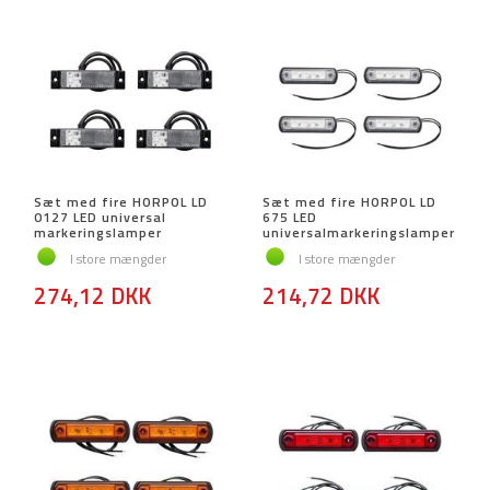
Sæt med fire HORPOL LD
Sæt med fire HORPOL LD
0127 LED universal
675 LED
markeringslamper
universalmarkeringslamper
I store mængder
I store mængder
274,12 DKK
214,72 DKK