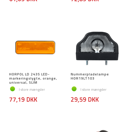
HORPOL LD 2435 LED-
Nummerpladelampe
markeringslygte, orange,
HOR19LT103
universal, SLIM
I store mængder
I store mængder
77,19 DKK
29,59 DKK