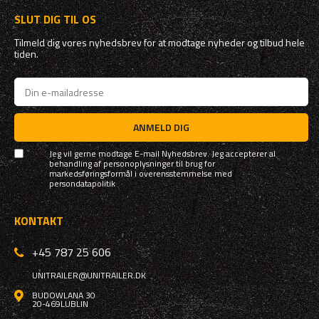
SLUT DIG TIL OS
Tilmeld dig vores nyhedsbrev for at modtage nyheder og tilbud hele
tiden.
ANMELD DIG
Jeg vil gerne modtage E-mail Nyhedsbrev. Jeg accepterer al
behandling af personoplysninger til brug for
markedsføringsformål i overensstemmelse med
persondatapolitik
KONTAKT
+45 787 25 606
UNITRAILER@UNITRAILER.DK
BUDOWLANA 30
20-469
LUBLIN