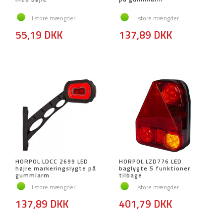
I store mængder
I store mængder
55,19 DKK
137,89 DKK
HORPOL LDCC 2699 LED
HORPOL LZD776 LED
højre markeringslygte på
baglygte 5 funktioner
gummiarm
tilbage
I store mængder
I store mængder
137,89 DKK
401,79 DKK