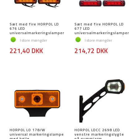
Sæt med fire HORPOL LD
Sæt med fire HORPOL LD
676 LED
677 LED
universalmarkeringslamper
universalmarkeringslamper
I store mængder
I store mængder
221,40 DKK
214,72 DKK
HORPOL LO 178/W
HORPOL LDCC 2698 LED
universal markeringslampe
venstre markeringslygte
med bøjle
på gummiarm