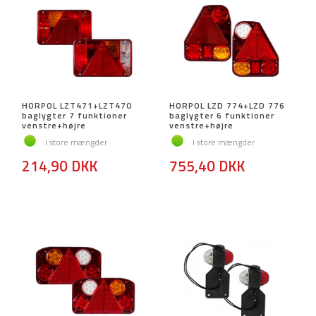
HORPOL LZT471+LZT470
HORPOL LZD 774+LZD 776
baglygter 7 funktioner
baglygter 6 funktioner
venstre+højre
venstre+højre
I store mængder
I store mængder
214,90 DKK
755,40 DKK