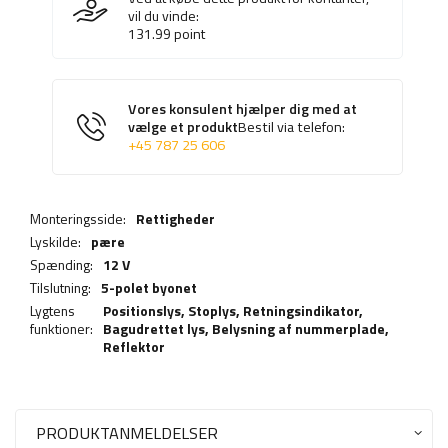
vil du vinde:
131.99
point
Vores konsulent hjælper dig med at
vælge et produkt
Bestil via telefon:
+45 787 25 606
Monteringsside:
Rettigheder
Lyskilde:
pære
Spænding:
12 V
Tilslutning:
5-polet byonet
Lygtens
Positionslys,
Stoplys
,
Retningsindikator
,
funktioner:
Bagudrettet lys
,
Belysning af nummerplade
,
Reflektor
PRODUKTANMELDELSER