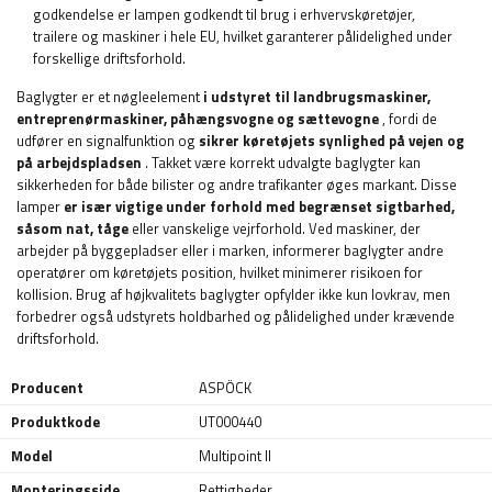
godkendelse er lampen godkendt til brug i erhvervskøretøjer,
trailere og maskiner i hele EU, hvilket garanterer pålidelighed under
forskellige driftsforhold.
Baglygter er et nøgleelement
i udstyret til landbrugsmaskiner,
entreprenørmaskiner, påhængsvogne og sættevogne
, fordi de
udfører en signalfunktion og
sikrer køretøjets synlighed på vejen og
på arbejdspladsen
. Takket være korrekt udvalgte baglygter kan
sikkerheden for både bilister og andre trafikanter øges markant. Disse
lamper
er især vigtige under forhold med begrænset sigtbarhed,
såsom nat, tåge
eller vanskelige vejrforhold. Ved maskiner, der
arbejder på byggepladser eller i marken, informerer baglygter andre
operatører om køretøjets position, hvilket minimerer risikoen for
kollision. Brug af højkvalitets baglygter opfylder ikke kun lovkrav, men
forbedrer også udstyrets holdbarhed og pålidelighed under krævende
driftsforhold.
Producent
ASPÖCK
Produktkode
UT000440
Model
Multipoint II
Monteringsside
Rettigheder