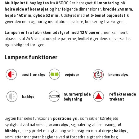
Multipoint II baglygten
fra ASPÖCK er beregnet
til montering på
højre side af køretøjet
og har følgende dimensioner:
bredde
240 mm,
højde 140 mm, dybde 52 mm
. Udstyret med
et 5-benet bajonetstik
giver den nem og hurtig installation
i trailere, busser og trækvogne
.
Lampen er fra fabrikken udstyret med 12 V pærer
, men kan nemt
tilpasses til 24 V ved at udskifte pærerne, hvilket øger dens universalitet
og alsidighed i brugen
.
Lampens funktioner
positionslys
vejviser
bremselys
nummerplade
reflekterende
baklys
belysning
trekant
Lygten har seks funktioner:
positionslys
, som sikrer køretøjets
synlighed ved natkørsel;
bremselys
, signalering af bremsning;
et
blinklys
, der gør det muligt at angive hensigten om at dreje
;
baklys
,
som letter manøvrer baglæns ved at forbedre sigtbarheden bag