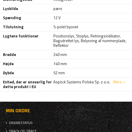
Lyskilde
pære
Spænding
12 V
Tilslutning
5-polet byonet
Lygtens funktioner
Positionslys
,
Stoplys
,
Retningsindikator
,
Bagudrettet lys
,
Belysning af nummerplade
,
Reflektor
Bredde
240 mm
Højde
140 mm
Dybde
52 mm
Enhed, der er ansvarlig for
Aspöck Systems Polska Sp. z o.o.
Mere
dette produkt i EU
MIN ORDRE
ORDRESTATUS
TRACK OG TRACE