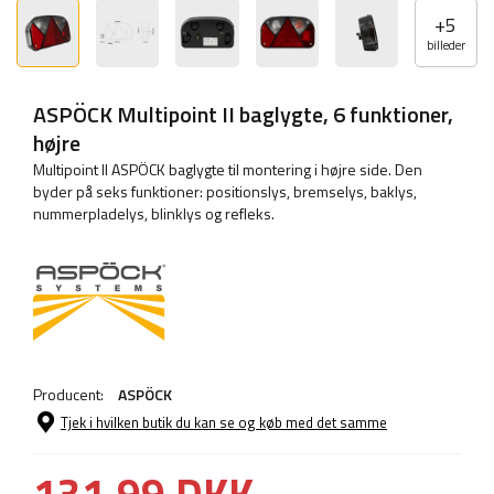
+
5
billeder
ASPÖCK Multipoint II baglygte, 6 funktioner,
højre
Multipoint II ASPÖCK baglygte til montering i højre side. Den
byder på seks funktioner: positionslys, bremselys, baklys,
nummerpladelys, blinklys og refleks.
Producent:
ASPÖCK
Tjek i hvilken butik du kan se og køb med det samme
131,99 DKK