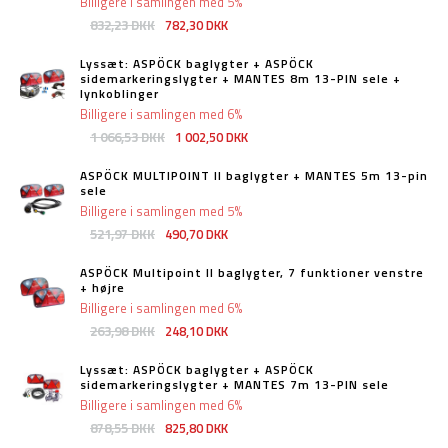
Billigere i samlingen med 5%
832,23 DKK
782,30 DKK
Lyssæt: ASPÖCK baglygter + ASPÖCK
sidemarkeringslygter + MANTES 8m 13-PIN sele +
lynkoblinger
Billigere i samlingen med 6%
1 066,53 DKK
1 002,50 DKK
ASPÖCK MULTIPOINT II baglygter + MANTES 5m 13-pin
sele
Billigere i samlingen med 5%
521,97 DKK
490,70 DKK
ASPÖCK Multipoint II baglygter, 7 funktioner venstre
+ højre
Billigere i samlingen med 6%
263,98 DKK
248,10 DKK
Lyssæt: ASPÖCK baglygter + ASPÖCK
sidemarkeringslygter + MANTES 7m 13-PIN sele
Billigere i samlingen med 6%
878,55 DKK
825,80 DKK