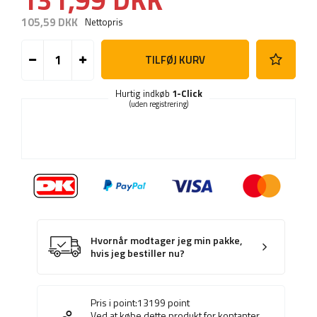
105,59 DKK
Nettopris
TILFØJ KURV
Hurtig indkøb
1-Click
(uden registrering)
Hvornår modtager jeg min pakke,
hvis jeg bestiller nu?
Pris i point:
13199
point
Ved at købe dette produkt for kontanter,