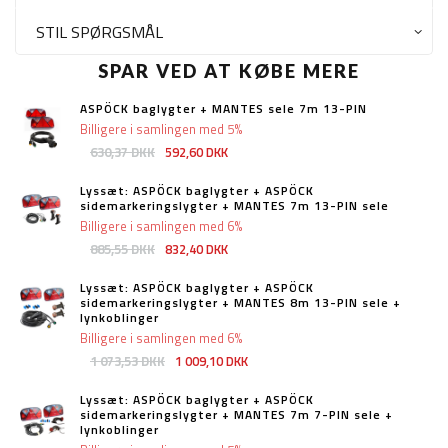
STIL SPØRGSMÅL
SPAR VED AT KØBE MERE
ASPÖCK baglygter + MANTES sele 7m 13-PIN
Billigere i samlingen med 5%
630,37 DKK
592,60 DKK
Lyssæt: ASPÖCK baglygter + ASPÖCK
sidemarkeringslygter + MANTES 7m 13-PIN sele
Billigere i samlingen med 6%
885,55 DKK
832,40 DKK
Lyssæt: ASPÖCK baglygter + ASPÖCK
sidemarkeringslygter + MANTES 8m 13-PIN sele +
lynkoblinger
Billigere i samlingen med 6%
1 073,53 DKK
1 009,10 DKK
Lyssæt: ASPÖCK baglygter + ASPÖCK
sidemarkeringslygter + MANTES 7m 7-PIN sele +
lynkoblinger