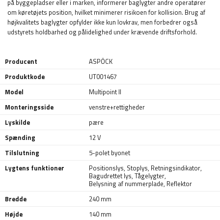
på byggepladser eller i marken, informerer baglygter andre operatører
om køretøjets position, hvilket minimerer risikoen for kollision. Brug af
højkvalitets baglygter opfylder ikke kun lovkrav, men forbedrer også
udstyrets holdbarhed og pålidelighed under krævende driftsforhold.
Producent
ASPÖCK
Produktkode
UT001467
Model
Multipoint II
Monteringsside
venstre+rettigheder
Lyskilde
pære
Spænding
12 V
Tilslutning
5-polet byonet
Lygtens funktioner
Positionslys
,
Stoplys
,
Retningsindikator
,
Bagudrettet lys
,
Tågelygter
,
Belysning af nummerplade
,
Reflektor
Bredde
240 mm
Højde
140 mm