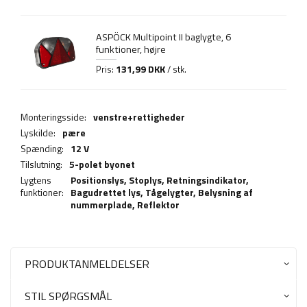
ASPÖCK Multipoint II baglygte, 6
funktioner, højre
131,99 DKK
Pris:
/ stk.
Monteringsside:
venstre+rettigheder
Lyskilde:
pære
Spænding:
12 V
Tilslutning:
5-polet byonet
Lygtens
Positionslys,
Stoplys
,
Retningsindikator
,
funktioner:
Bagudrettet lys
,
Tågelygter
,
Belysning af
nummerplade
,
Reflektor
PRODUKTANMELDELSER
STIL SPØRGSMÅL