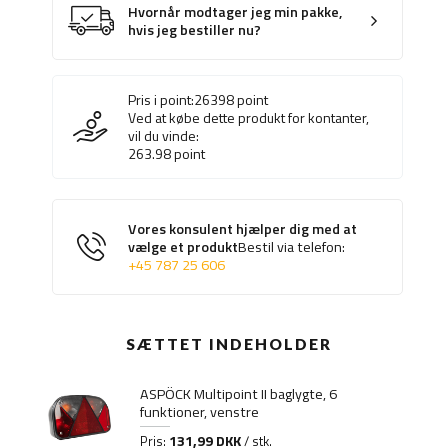
Hvornår modtager jeg min pakke,
hvis jeg bestiller nu?
Pris i point:
26398
point
Ved at købe dette produkt for kontanter,
vil du vinde:
263.98
point
Vores konsulent hjælper dig med at
vælge et produkt
Bestil via telefon:
+45 787 25 606
SÆTTET INDEHOLDER
ASPÖCK Multipoint II baglygte, 6
funktioner, venstre
131,99 DKK
Pris:
/ stk.