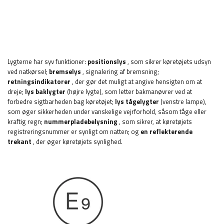
Lygterne har syv funktioner:
positionslys
, som sikrer køretøjets udsyn
ved natkørsel;
bremselys
, signalering af bremsning;
retningsindikatorer
, der gør det muligt at angive hensigten om at
dreje;
lys
baklygter
(højre lygte), som letter bakmanøvrer ved at
forbedre sigtbarheden bag køretøjet;
lys
tågelygter
(venstre lampe),
som øger sikkerheden under vanskelige vejrforhold, såsom tåge eller
kraftig regn;
nummerpladebelysning
, som sikrer, at køretøjets
registreringsnummer er synligt om natten; og
en reflekterende
trekant
, der øger køretøjets synlighed.