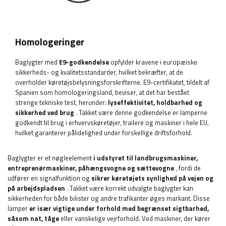
Homologeringer
Baglygter med
E9-godkendelse
opfylder kravene i europæiske
sikkerheds- og kvalitetsstandarder, hvilket bekræfter, at de
overholder køretøjsbelysningsforskrifterne. E9-certifikatet, tildelt af
Spanien som homologeringsland, beviser, at det har bestået
strenge tekniske test, herunder:
lyseffektivitet, holdbarhed og
sikkerhed ved brug
. Takket være denne godkendelse er lamperne
godkendt til brug i erhvervskøretøjer, trailere og maskiner i hele EU,
hvilket garanterer pålidelighed under forskellige driftsforhold.
Baglygter er et nøgleelement
i udstyret til landbrugsmaskiner,
entreprenørmaskiner, påhængsvogne og sættevogne
, fordi de
udfører en signalfunktion og
sikrer køretøjets synlighed på vejen og
på arbejdspladsen
. Takket være korrekt udvalgte baglygter kan
sikkerheden for både bilister og andre trafikanter øges markant. Disse
lamper
er især vigtige under forhold med begrænset sigtbarhed,
såsom nat, tåge
eller vanskelige vejrforhold. Ved maskiner, der kører