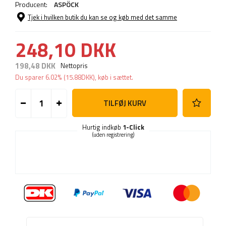
Producent:
ASPÖCK
Tjek i hvilken butik du kan se og køb med det samme
248,10 DKK
198,48 DKK
Nettopris
Du sparer
6.02%
(
15.88
DKK
), køb i sættet.
TILFØJ KURV
Hurtig indkøb
1-Click
(uden registrering)