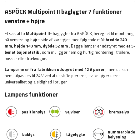
ASPÖCK Multipoint II baglygter 7 funktioner
venstre + højre
Et sæt af to
Multipoint II-
baglygter fra ASPÖCK, beregnet til montering
på venstre og højre side af køretøjet, med følgende mål:
bredde
240
mm, højde 140 mm, dybde 52 mm
. Begge lamper er udstyret med
et 5-
benet bajonetstik
, som muliggør nem og hurtig montering i trailere,
busser eller trækvogne.
Lamperne er fra fabrikken udstyret med 12 V pærer
, men de kan
nemt tilpasses til 24 V ved at udskifte pærerne, hvilket øger deres
universalitet og alsidighed i brugen.
Lampens funktioner
positionslys
vejviser
bremselys
nummerplade
baklys
tågelygte
belysning