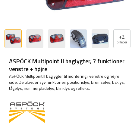
+
2
billeder
ASPÖCK Multipoint II baglygter, 7 funktioner
venstre + højre
ASPÖCK Multipoint II baglygter til montering i venstre og højre
side. De tilbyder syv funktioner: positionslys, bremselys, baklys,
tågelys, nummerpladelys, blinklys og refleks.