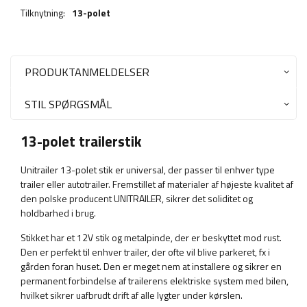
Tilknytning:
13-polet
PRODUKTANMELDELSER
STIL SPØRGSMÅL
13-polet trailerstik
Unitrailer 13-polet stik er universal, der passer til enhver type
trailer eller autotrailer. Fremstillet af materialer af højeste kvalitet af
den polske producent UNITRAILER, sikrer det soliditet og
holdbarhed i brug.
Stikket har et 12V stik og metalpinde, der er beskyttet mod rust.
Den er perfekt til enhver trailer, der ofte vil blive parkeret, fx i
gården foran huset. Den er meget nem at installere og sikrer en
permanent forbindelse af trailerens elektriske system med bilen,
hvilket sikrer uafbrudt drift af alle lygter under kørslen.