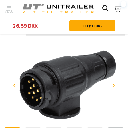
26,59 DKK
TILFØJ KURV
Tilbage
Hjemmeside
Belysning og el-udstyr
Stik | stikdåse | ada