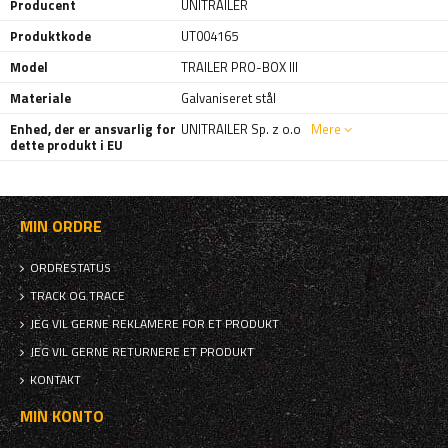
Producent
UNITRAILER
Produktkode
UT004165
Model
TRAILER PRO-BOX III
Materiale
Galvaniseret stål
Enhed, der er ansvarlig for
UNITRAILER Sp. z o.o
Mere
dette produkt i EU
MIN ORDRE
ORDRESTATUS
TRACK OG TRACE
JEG VIL GERNE REKLAMERE FOR ET PRODUKT
JEG VIL GERNE RETURNERE ET PRODUKT
KONTAKT
MIN KONTO