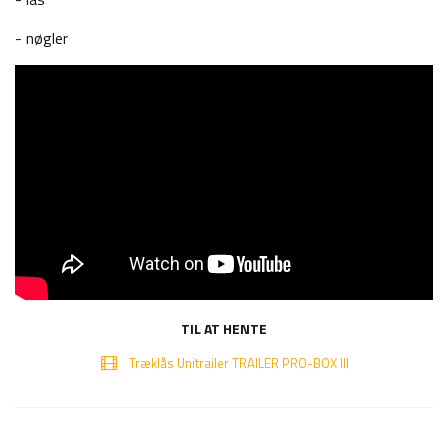
- nøgler
TIL AT HENTE
Træklås Unitrailer TRAILER PRO-BOX III