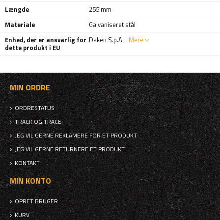
Længde
255 mm
Materiale
Galvaniseret stål
Enhed, der er ansvarlig for
Daken S.p.A.
Mere
dette produkt i EU
MIN ORDRE
ORDRESTATUS
TRACK OG TRACE
JEG VIL GERNE REKLAMERE FOR ET PRODUKT
JEG VIL GERNE RETURNERE ET PRODUKT
KONTAKT
MIN KONTO
OPRET BRUGER
KURV