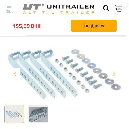
155,59 DKK
TILFØJ KURV
Tilbage
Hjemmeside
Lastsikring
Værktøjskasser og beholdere