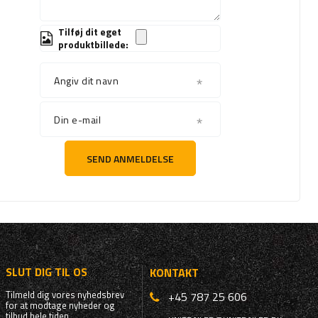
Tilføj dit eget
produktbillede:
Angiv dit navn
Din e-mail
SEND ANMELDELSE
SLUT DIG TIL OS
KONTAKT
Tilmeld dig vores nyhedsbrev
+45 787 25 606
for at modtage nyheder og
tilbud hele tiden.