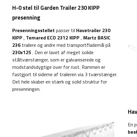
H-0 stel til Garden Trailer 230 KIPP
presenning
Presenningsstellet
passer til
Havetrailer 230
KIPP
,
Temared ECO 2312 KIPP
,
Martz BASIC
236
trailere og andre med transportflademål på
230x125
. Den er lavet af meget solide
ståltværstænger, som er galvaniserede og
modstandsdygtige over for rust. Rammen er
fastgjort til siderne af traileren via 3 tværstænger.
Det hele skaber en stærk og solid struktur for
presenningen.
Hav
En p
bes