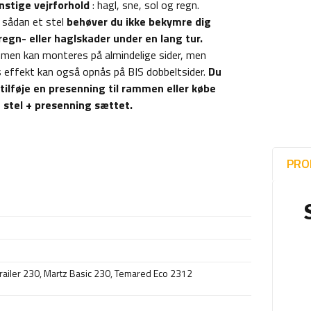
stige vejrforhold
: hagl, sne, sol og regn.
sådan et stel
behøver du ikke bekymre dig
egn- eller haglskader under en lang tur.
en kan monteres på almindelige sider, men
 effekt kan også opnås på BIS dobbeltsider.
Du
tilføje en presenning til rammen eller købe
 stel + presenning sættet.
PRO
railer 230
,
Martz Basic 230
,
Temared Eco 2312