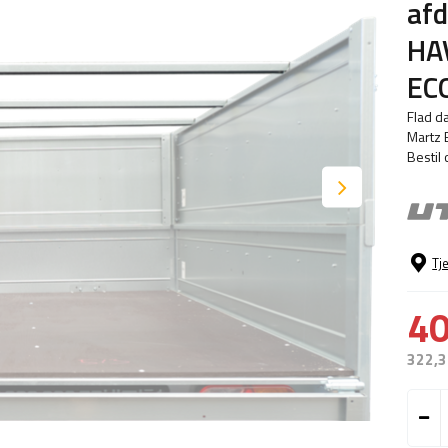
afd
HA
ECO
Flad d
Martz B
Bestil 
Tj
40
322,3