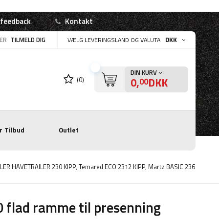
 feedback
Kontakt
LER
TILMELD DIG
DKK
VÆLG LEVERINGSLAND OG VALUTA
DIN KURV
0,
DKK
(0)
00
r
Tilbud
Outlet
TRAILER HAVETRAILER 230 KIPP, Temared ECO 2312 KIPP, Martz BASIC 236
 flad ramme til presenning