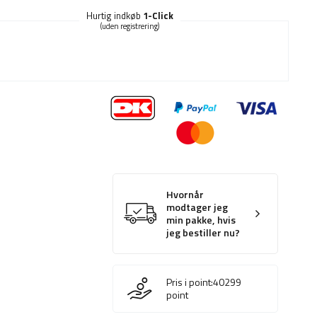
Hurtig indkøb
1-Click
(uden registrering)
Hvornår
modtager jeg
min pakke, hvis
jeg bestiller nu?
Pris i point:
40299
point