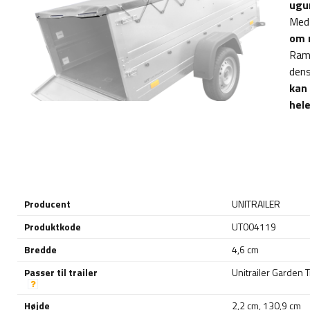
ugun
Med 
om r
Ramm
dens
kan 
hele
Producent
UNITRAILER
Produktkode
UT004119
Bredde
4,6 cm
Passer til trailer
Unitrailer Garden T
Højde
2,2 cm
,
130,9 cm