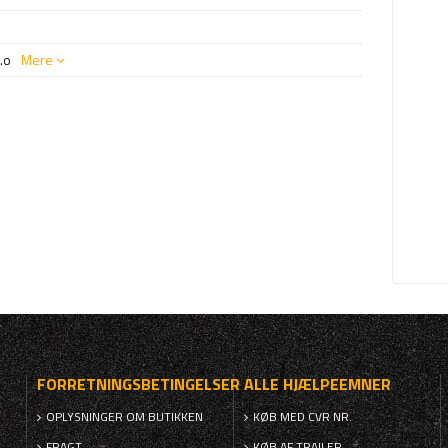
.o
Mere
FORRETNINGSBETINGELSER
ALLE HJÆLPEEMNER
OPLYSNINGER OM BUTIKKEN
KØB MED CVR NR.
FRAGT
KØB AF TRAILER