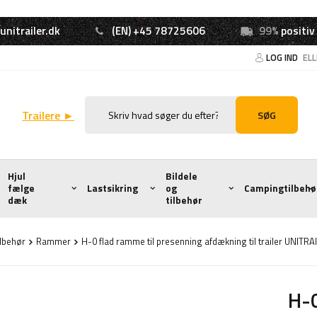
unitrailer.dk
(EN) +45 78725606
99%
positiv
LOG IND
EL
Trailere ►
SØG
Hjul
Bildele
fælge
Lastsikring
og
Campingtilbehø
dæk
tilbehør
ilbehør
Rammer
H-0 flad ramme til presenning afdækning til trailer UNI
H-0