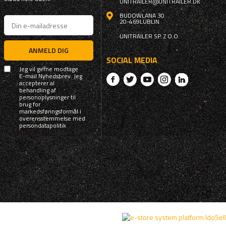
UNITRAILER@UNITRAILER.DK
BUDOWLANA 30
20-469
LUBLIN
UNITRAILER SP. Z O.O.
ANMELD DIG
SOCIAL MEDIA
Jeg vil gerne modtage
E-mail Nyhedsbrev. Jeg
accepterer al
behandling af
personoplysninger til
brug for
markedsføringsformål i
overensstemmelse med
persondatapolitik