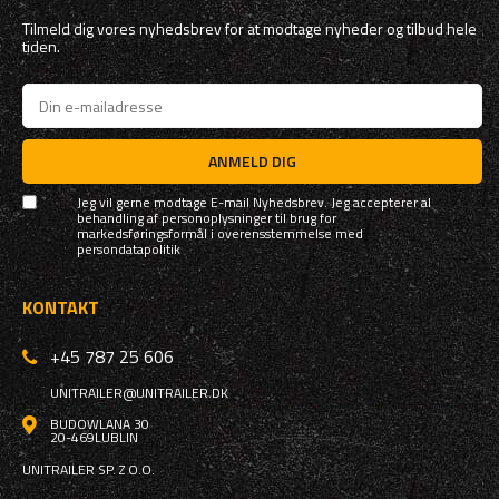
Tilmeld dig vores nyhedsbrev for at modtage nyheder og tilbud hele
tiden.
ANMELD DIG
Jeg vil gerne modtage E-mail Nyhedsbrev. Jeg accepterer al
behandling af personoplysninger til brug for
markedsføringsformål i overensstemmelse med
persondatapolitik
KONTAKT
+45 787 25 606
UNITRAILER@UNITRAILER.DK
BUDOWLANA 30
20-469
LUBLIN
UNITRAILER SP. Z O.O.