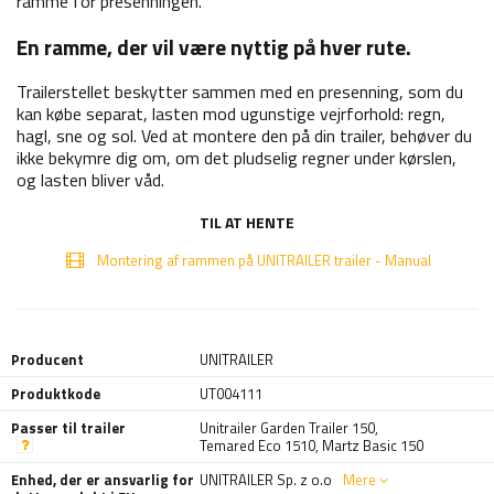
ramme for presenningen.
En ramme, der vil være nyttig på hver rute.
Trailerstellet beskytter sammen med en presenning, som du
kan købe separat, lasten mod ugunstige vejrforhold: regn,
hagl, sne og sol. Ved at montere den på din trailer, behøver du
ikke bekymre dig om, om det pludselig regner under kørslen,
og lasten bliver våd.
TIL AT HENTE
Montering af rammen på UNITRAILER trailer - Manual
Producent
UNITRAILER
Produktkode
UT004111
Passer til trailer
Unitrailer Garden Trailer 150
,
Temared Eco 1510
,
Martz Basic 150
Enhed, der er ansvarlig for
UNITRAILER Sp. z o.o
Mere