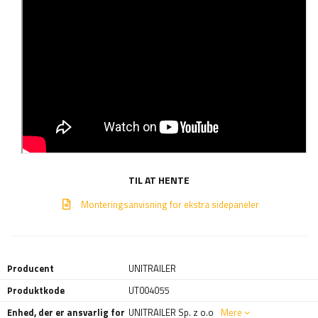
TIL AT HENTE
Monteringsanvisning for ekstra sidepaneler
Producent
UNITRAILER
Produktkode
UT004055
Enhed, der er ansvarlig for
UNITRAILER Sp. z o.o
Mere