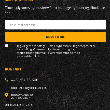
Tilmeld dig vores nyhedsbrev for at modtage nyheder og tilbud hele
tiden.
ANMELD DIG
Jeg vil gerne modtage E-mail Nyhedsbrev. Jeg accepterer al
behandling af personoplysninger til brug for
markedsføringsformål i overensstemmelse med
persondatapolitik
KONTAKT
+45 787 25 606
UNITRAILER@UNITRAILER.DK
BUDOWLANA 30
20-469
LUBLIN
UNITRAILER SP. Z O.O.