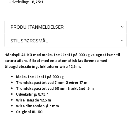
Udveksling:
8,75:1
PRODUKTANMELDELSER
STIL SPØRGSMÅL
Håndspil AL-KO med maks. trækkraft på 900 kg velegnet især til
autotrailere. Sikret med en automatisk lastbremse med
tilbageløbssikring. Inkluderer wire 12,5 m.
Maks. trækkraft på 900 kg
Tromlekapacitet ved 7 mm Ø wire: 17 m
Tromlekapacitet ved 50 mm trækbånd: 5 m
Udveksling: 8.75:1
Wire længde 12,5 m
Wire dimension Ø 7 mm
Original AL-KO