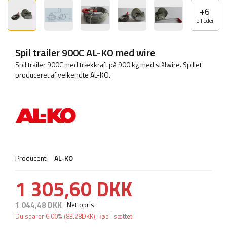
+
6
billeder
Spil trailer 900C AL-KO med wire
Spil trailer 900C med trækkraft på 900 kg med stålwire. Spillet
produceret af velkendte AL-KO.
Producent:
AL-KO
1 305,60 DKK
1 044,48 DKK
Nettopris
Du sparer
6.00%
(
83.28
DKK
), køb i sættet.