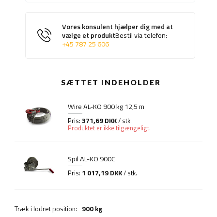
Vores konsulent hjælper dig med at
vælge et produkt
Bestil via telefon:
+45 787 25 606
SÆTTET INDEHOLDER
Wire AL-KO 900 kg 12,5 m
371,69 DKK
Pris:
/ stk.
Produktet er ikke tilgængeligt.
Spil AL-KO 900C
1 017,19 DKK
Pris:
/ stk.
Træk i lodret position:
900 kg