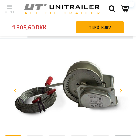
1 305,60 DKK
TILFØJ KURV
Tilbage
Hjemmeside
Trailertilbehør og reservedele
Trailertilbehø