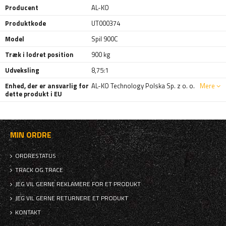
Producent
AL-KO
Produktkode
UT000374
Model
Spil 900C
Træk i lodret position
900 kg
Udveksling
8,75:1
Enhed, der er ansvarlig for
AL-KO Technology Polska Sp. z o. o.
Mere
dette produkt i EU
MIN ORDRE
ORDRESTATUS
TRACK OG TRACE
JEG VIL GERNE REKLAMERE FOR ET PRODUKT
JEG VIL GERNE RETURNERE ET PRODUKT
KONTAKT