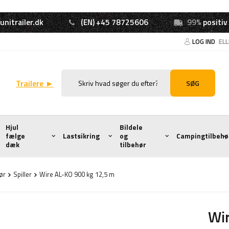
unitrailer.dk
(EN) +45 78725606
99%
positiv
LOG IND
EL
Trailere ►
SØG
Hjul
Bildele
fælge
Lastsikring
og
Campingtilbehø
dæk
tilbehør
hør
Spiller
Wire AL-KO 900 kg 12,5 m
Wir