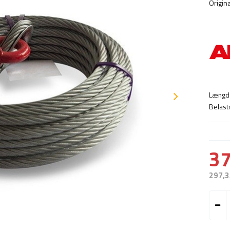
Origin
Længd
Belast
37
297,3