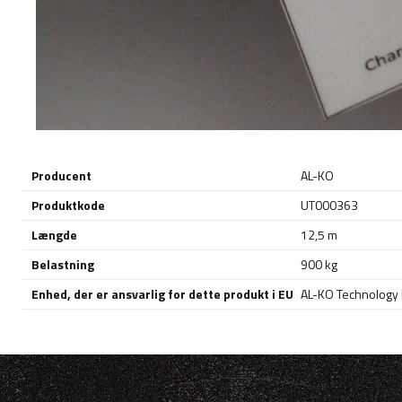
Producent
AL-KO
Produktkode
UT000363
Længde
12,5 m
Belastning
900 kg
Enhed, der er ansvarlig for dette produkt i EU
AL-KO Technology P