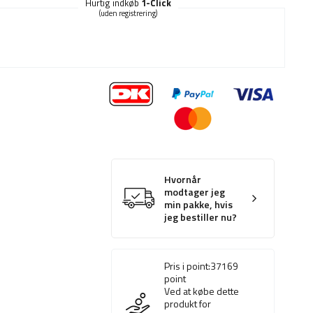
Hurtig indkøb
1-Click
(uden registrering)
Hvornår
modtager jeg
min pakke, hvis
jeg bestiller nu?
Pris i point:
37169
point
Ved at købe dette
produkt for