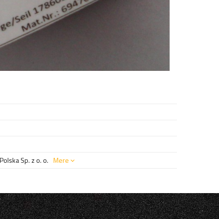
olska Sp. z o. o.
Mere