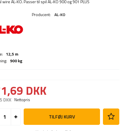
al wire AL-KO. Passer til spil AL-KO 900 og 901 PLUS
Producent:
AL-KO
e:
12,5 m
ning:
900 kg
1,69 DKK
5 DKK
Nettopris
TILFØJ KURV