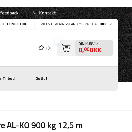
 feedback
Kontakt
LER
TILMELD DIG
DKK
VÆLG LEVERINGSLAND OG VALUTA
DIN KURV
0,
DKK
(0)
00
r
Tilbud
Outlet
e AL-KO 900 kg 12,5 m