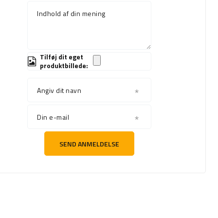
Indhold af din mening
Tilføj dit eget
produktbillede:
Angiv dit navn
Din e-mail
SEND ANMELDELSE