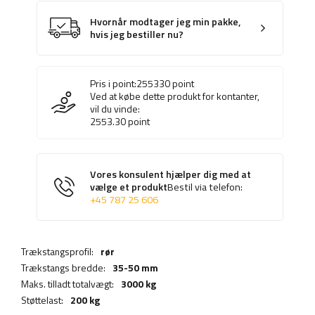
Hvornår modtager jeg min pakke,
hvis jeg bestiller nu?
Pris i point:
255330
point
Ved at købe dette produkt for kontanter,
vil du vinde:
2553.30
point
Vores konsulent hjælper dig med at
vælge et produkt
Bestil via telefon:
+45 787 25 606
Trækstangsprofil:
rør
Trækstangs bredde:
35-50 mm
Maks. tilladt totalvægt:
3000 kg
Støttelast:
200 kg