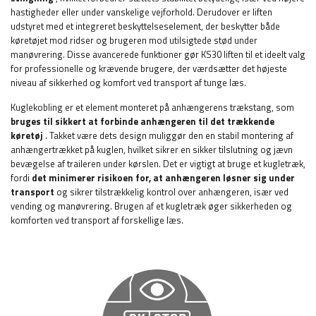
hastigheder eller under vanskelige vejforhold. Derudover er liften
udstyret med et integreret beskyttelseselement, der beskytter både
køretøjet mod ridser og brugeren mod utilsigtede stød under
manøvrering. Disse avancerede funktioner gør KS30 liften til et ideelt valg
for professionelle og krævende brugere, der værdsætter det højeste
niveau af sikkerhed og komfort ved transport af tunge læs.
Kuglekobling er et element monteret på anhængerens trækstang, som
bruges til sikkert at forbinde anhængeren til det trækkende
køretøj
. Takket være dets design muliggør den en stabil montering af
anhængertrækket på kuglen, hvilket sikrer en sikker tilslutning og jævn
bevægelse af traileren under kørslen. Det er vigtigt at bruge et kugletræk,
fordi
det minimerer risikoen for, at anhængeren løsner sig under
transport
og sikrer tilstrækkelig kontrol over anhængeren, især ved
vending og manøvrering. Brugen af ​​et kugletræk øger sikkerheden og
komforten ved transport af forskellige læs.