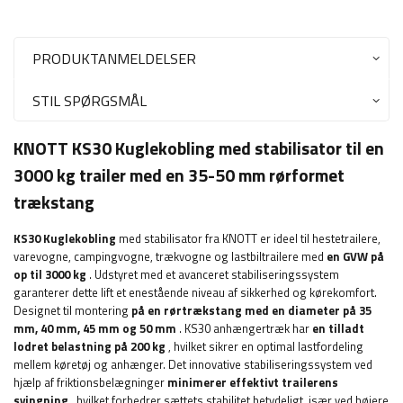
PRODUKTANMELDELSER
STIL SPØRGSMÅL
KNOTT KS30 Kuglekobling med stabilisator til en
3000 kg trailer med en 35-50 mm rørformet
trækstang
KS30 Kuglekobling
med stabilisator fra KNOTT er ideel til hestetrailere,
varevogne, campingvogne, trækvogne og lastbiltrailere med
en GVW på
op til 3000 kg
. Udstyret med et avanceret stabiliseringssystem
garanterer dette lift et enestående niveau af sikkerhed og kørekomfort.
Designet til montering
på en rørtrækstang med en diameter på 35
mm, 40 mm, 45 mm og 50 mm
. KS30 anhængertræk har
en tilladt
lodret belastning på 200 kg
, hvilket sikrer en optimal lastfordeling
mellem køretøj og anhænger. Det innovative stabiliseringssystem ved
hjælp af friktionsbelægninger
minimerer effektivt trailerens
svingning
, hvilket forbedrer sættets stabilitet betydeligt, især ved højere