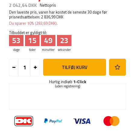
2 042,64 DKK
Nettopris
Den laveste pris, varen har kostet de seneste 30 dage før
prisnedsættelsen:
2 836,99 DKK
Du sparer
10%
(
283,69 DKK
).
Tilbuddet er gyldigt til:
53
15
49
22
dage
tider
minutter
sekunder
TILFØJ KURV
Hurtig indkøb
1-Click
(uden registrering)