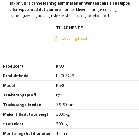
Takket være denne løsning
elimineres enhver tendens til at vippe
eller vippe med det samme
, før det bliver til farlige udsving,
hvilket giver sig udslag i større stabilitet og kørekomfort.
TIL AT HENTE
Coupling head
Producent
KNOTT
Produktkode
UT003429
Model
KS30
Trækstangsprofil
rør
Trækstangs bredde
35-50 mm
Maks. tilladt totalvægt
3000 kg
Støttelast
200 kg
Monteringshul diameter
12 mm