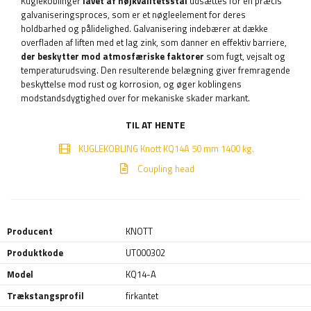
Kuglekoblinger
lavet af højkvalitetsstål
udsættes for en præcis
galvaniseringsproces, som er et nøgleelement for deres
holdbarhed og pålidelighed. Galvanisering indebærer at dække
overfladen af ​​liften med et lag zink, som danner en effektiv barriere,
der beskytter mod atmosfæriske faktorer
som fugt, vejsalt og
temperaturudsving. Den resulterende belægning giver fremragende
beskyttelse mod rust og korrosion, og øger koblingens
modstandsdygtighed over for mekaniske skader markant.
TIL AT HENTE
KUGLEKOBLING Knott KQ14A 50 mm 1400 kg.
Coupling head
Producent
KNOTT
Produktkode
UT000302
Model
KQ14-A
Trækstangsprofil
firkantet