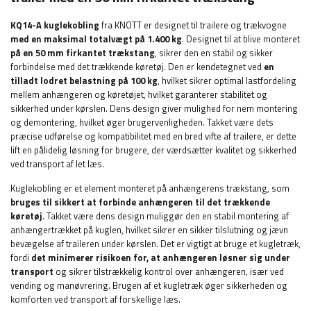
KQ14-A kuglekobling
fra KNOTT er designet til trailere og trækvogne
med en maksimal totalvægt på 1.400 kg
. Designet til at blive monteret
på en 50 mm firkantet trækstang
, sikrer den en stabil og sikker
forbindelse med det trækkende køretøj. Den er kendetegnet ved
en
tilladt lodret belastning på 100 kg
, hvilket sikrer optimal lastfordeling
mellem anhængeren og køretøjet, hvilket garanterer stabilitet og
sikkerhed under kørslen. Dens design giver mulighed for nem montering
og demontering, hvilket øger brugervenligheden. Takket være dets
præcise udførelse og kompatibilitet med en bred vifte af trailere, er dette
lift en pålidelig løsning for brugere, der værdsætter kvalitet og sikkerhed
ved transport af let læs.
Kuglekobling er et element monteret på anhængerens trækstang, som
bruges til sikkert at forbinde anhængeren til det trækkende
køretøj
. Takket være dens design muliggør den en stabil montering af
anhængertrækket på kuglen, hvilket sikrer en sikker tilslutning og jævn
bevægelse af traileren under kørslen. Det er vigtigt at bruge et kugletræk,
fordi
det minimerer risikoen for, at anhængeren løsner sig under
transport
og sikrer tilstrækkelig kontrol over anhængeren, især ved
vending og manøvrering. Brugen af ​​et kugletræk øger sikkerheden og
komforten ved transport af forskellige læs.