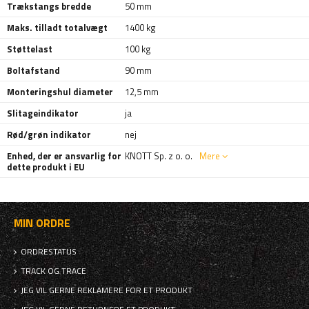
Trækstangs bredde
50 mm
Maks. tilladt totalvægt
1400 kg
Støttelast
100 kg
Boltafstand
90 mm
Monteringshul diameter
12,5 mm
Slitageindikator
ja
Rød/grøn indikator
nej
Enhed, der er ansvarlig for
KNOTT Sp. z o. o.
Mere
dette produkt i EU
MIN ORDRE
ORDRESTATUS
TRACK OG TRACE
JEG VIL GERNE REKLAMERE FOR ET PRODUKT