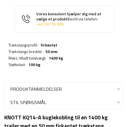
Vores konsulent hjælper dig med at
vælge et produkt
Bestil via telefon:
+45 787 25 606
Trækstangsprofil:
firkantet
Trækstangs bredde:
50 mm
Maks. tilladt totalvægt:
1400 kg
Støttelast:
100 kg
PRODUKTANMELDELSER
STIL SPØRGSMÅL
KNOTT KQ14-A kuglekobling til en 1400 kg
trailer med en 50 mm firkantet trækstang