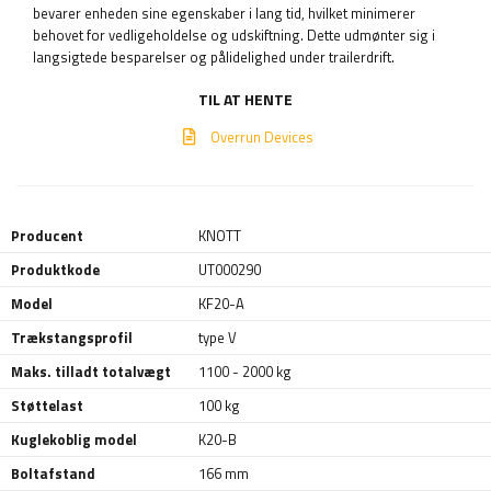
bevarer enheden sine egenskaber i lang tid, hvilket minimerer
behovet for vedligeholdelse og udskiftning. Dette udmønter sig i
langsigtede besparelser og pålidelighed under trailerdrift.
TIL AT HENTE
Overrun Devices
Producent
KNOTT
Produktkode
UT000290
Model
KF20-A
Trækstangsprofil
type V
Maks. tilladt totalvægt
1100 - 2000 kg
Støttelast
100 kg
Kuglekoblig model
K20-B
Boltafstand
166 mm