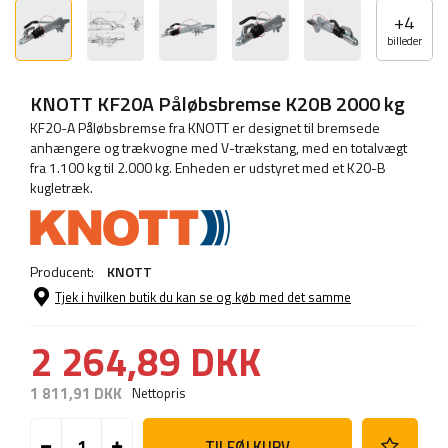
+
4
billeder
KNOTT KF20A Påløbsbremse K20B 2000 kg
KF20-A Påløbsbremse fra KNOTT er designet til bremsede
anhængere og trækvogne med V-trækstang, med en totalvægt
fra 1.100 kg til 2.000 kg. Enheden er udstyret med et K20-B
kugletræk.
Producent:
KNOTT
Tjek i hvilken butik du kan se og køb med det samme
2 264,89 DKK
1 811,91 DKK
Nettopris
TILFØJ KURV