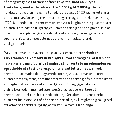
påhængsvogne og bremset påhængskøretøj
med en V-type
trækstang, med en totalvægt fra 1.100 kg til 2.000 kg
. Den er
kendetegnet ved en maksimalt tilladt lodret last på 100 kg, hvilket sikrer
en optimal lastfordeling mellem anhængeren og det trækkende køretøj.
KF20-A enheden
er udstyret med et K20-B kuglekobloing
, som sikrer
en stabil forbindelse til køretøjet. Enhedens design er designet til kun at
blive monteret på den øverste del af trækstangen, hvilket garanterer
optimal drift af bremsesystemet og giver nem adgang under
vedligeholdelse.
Påløbsbremse er en avanceret løsning, der markant
forbedrer
sikkerheden og komforten ved kørsel
med anhænger eller trækvogn.
Takket være dens brug
er det muligt at forkorte bremselængden og
opretholde et stabilt kørespor, mens sættet bremses
. Enheden
bremser automatisk det bugserede køretøj ved at samarbejde med
bilens bremsesystem, som understøtter dens drift og påvirker trafikkens
smidighed. Anvendelse af en overløbsanordning øger ikke kun
trafiksikkerheden, men bidrager også til at reducere slitage på
bremsesystemet i det trækkende køretøj. Derudover er denne enhed
ekstremt funktionel, også når den holder stille, hvilket giver dig mulighed
for effektivt at blokere køretøjet fra at rulle frem eller tilbage.