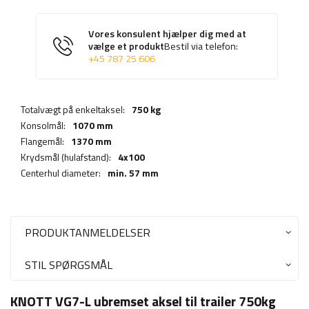
Vores konsulent hjælper dig med at
vælge et produkt
Bestil via telefon:
+45 787 25 606
Totalvægt på enkeltaksel:
750 kg
Konsolmål:
1070 mm
Flangemål:
1370 mm
Krydsmål (hulafstand):
4x100
Centerhul diameter:
min. 57 mm
PRODUKTANMELDELSER
STIL SPØRGSMÅL
KNOTT VG7-L ubremset aksel til trailer 750kg