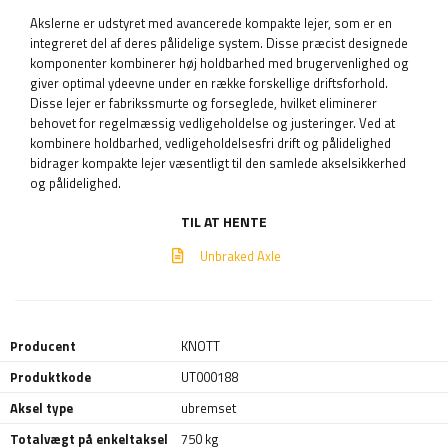
Akslerne er udstyret med avancerede kompakte lejer, som er en
integreret del af deres pålidelige system. Disse præcist designede
komponenter kombinerer høj holdbarhed med brugervenlighed og
giver optimal ydeevne under en række forskellige driftsforhold.
Disse lejer er fabrikssmurte og forseglede, hvilket eliminerer
behovet for regelmæssig vedligeholdelse og justeringer. Ved at
kombinere holdbarhed, vedligeholdelsesfri drift og pålidelighed
bidrager kompakte lejer væsentligt til den samlede akselsikkerhed
og pålidelighed.
TIL AT HENTE
Unbraked Axle
Producent
KNOTT
Produktkode
UT000188
Aksel type
ubremset
Totalvægt på enkeltaksel
750 kg