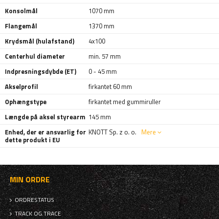
Konsolmål
1070 mm
Flangemål
1370 mm
Krydsmål (hulafstand)
4x100
Centerhul diameter
min. 57 mm
Indpresningsdybde (ET)
0 - 45 mm
Akselprofil
firkantet 60 mm
Ophængstype
firkantet med gummiruller
Længde på aksel styrearm
145 mm
Enhed, der er ansvarlig for
KNOTT Sp. z o. o.
Mere
dette produkt i EU
MIN ORDRE
ORDRESTATUS
TRACK OG TRACE