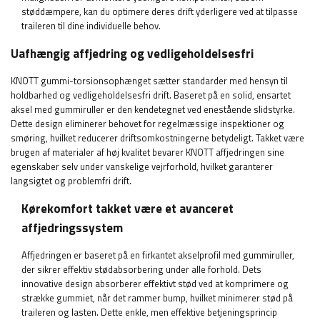
støddæmpere, kan du optimere deres drift yderligere ved at tilpasse
traileren til dine individuelle behov.
Uafhængig affjedring og vedligeholdelsesfri
KNOTT gummi-torsionsophænget sætter standarder med hensyn til
holdbarhed og vedligeholdelsesfri drift. Baseret på en solid, ensartet
aksel med gummiruller er den kendetegnet ved enestående slidstyrke.
Dette design eliminerer behovet for regelmæssige inspektioner og
smøring, hvilket reducerer driftsomkostningerne betydeligt. Takket være
brugen af ​​materialer af høj kvalitet bevarer KNOTT affjedringen sine
egenskaber selv under vanskelige vejrforhold, hvilket garanterer
langsigtet og problemfri drift.
Kørekomfort takket være et avanceret
affjedringssystem
Affjedringen er baseret på en firkantet akselprofil med gummiruller,
der sikrer effektiv stødabsorbering under alle forhold. Dets
innovative design absorberer effektivt stød ved at komprimere og
strække gummiet, når det rammer bump, hvilket minimerer stød på
traileren og lasten. Dette enkle, men effektive betjeningsprincip