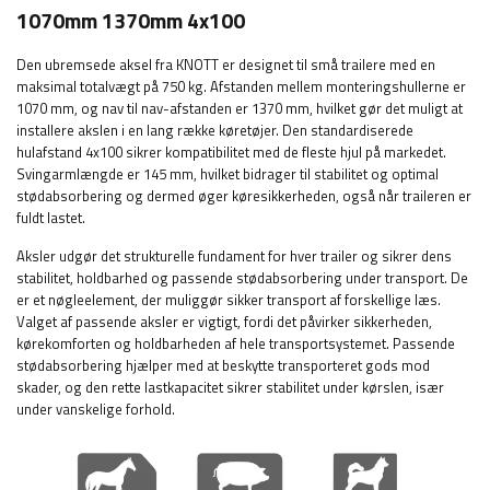
1070mm 1370mm 4x100
Den ubremsede aksel fra KNOTT er designet til små trailere med en
maksimal totalvægt på 750 kg. Afstanden mellem monteringshullerne er
1070 mm, og nav til nav-afstanden er 1370 mm, hvilket gør det muligt at
installere akslen i en lang række køretøjer. Den standardiserede
hulafstand 4x100 sikrer kompatibilitet med de fleste hjul på markedet.
Svingarmlængde er 145 mm, hvilket bidrager til stabilitet og optimal
stødabsorbering og dermed øger køresikkerheden, også når traileren er
fuldt lastet.
Aksler udgør det strukturelle fundament for hver trailer og sikrer dens
stabilitet, holdbarhed og passende stødabsorbering under transport. De
er et nøgleelement, der muliggør sikker transport af forskellige læs.
Valget af passende aksler er vigtigt, fordi det påvirker sikkerheden,
kørekomforten og holdbarheden af ​​hele transportsystemet. Passende
stødabsorbering hjælper med at beskytte transporteret gods mod
skader, og den rette lastkapacitet sikrer stabilitet under kørslen, især
under vanskelige forhold.