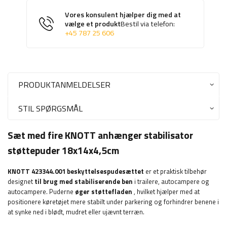
Vores konsulent hjælper dig med at
vælge et produkt
Bestil via telefon:
+45 787 25 606
PRODUKTANMELDELSER
STIL SPØRGSMÅL
Sæt med fire KNOTT anhænger stabilisator
støttepuder 18x14x4,5cm
KNOTT
423344.001 beskyttelsespudesættet
er et praktisk tilbehør
designet
til brug med stabiliserende ben
i trailere, autocampere og
autocampere. Puderne
øger støttefladen
, hvilket hjælper med at
positionere køretøjet mere stabilt under parkering og forhindrer benene i
at synke ned i blødt, mudret eller ujævnt terræn.