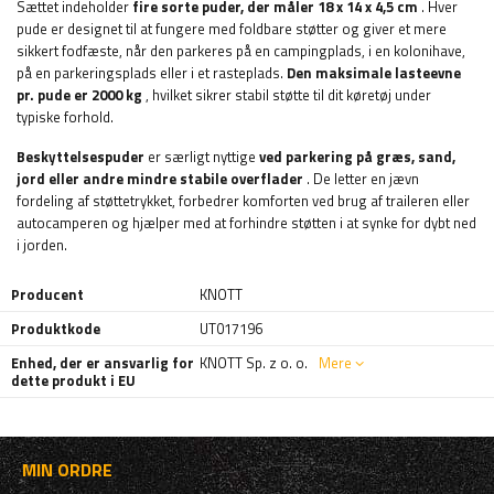
Sættet indeholder
fire sorte puder, der måler 18 x 14 x 4,5 cm
. Hver
pude er designet til at fungere med foldbare støtter og giver et mere
sikkert fodfæste, når den parkeres på en campingplads, i en kolonihave,
på en parkeringsplads eller i et rasteplads.
Den maksimale lasteevne
pr. pude er 2000 kg
, hvilket sikrer stabil støtte til dit køretøj under
typiske forhold.
Beskyttelsespuder
er særligt nyttige
ved parkering på græs, sand,
jord eller andre mindre stabile overflader
. De letter en jævn
fordeling af støttetrykket, forbedrer komforten ved brug af traileren eller
autocamperen og hjælper med at forhindre støtten i at synke for dybt ned
i jorden.
Producent
KNOTT
Produktkode
UT017196
Enhed, der er ansvarlig for
KNOTT Sp. z o. o.
Mere
dette produkt i EU
MIN ORDRE