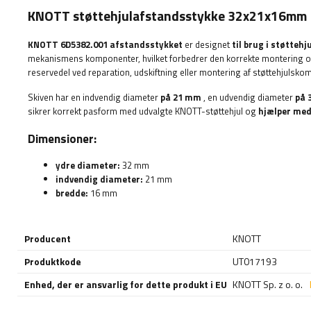
KNOTT støttehjulafstandsstykke 32x21x16mm
KNOTT
6D5382.001 afstandsstykket
er designet
til brug i støttehj
mekanismens komponenter, hvilket forbedrer den korrekte montering og 
reservedel ved reparation, udskiftning eller montering af støttehjulsko
Skiven har en indvendig diameter
på 21 mm
, en udvendig diameter
på 
sikrer korrekt pasform med udvalgte KNOTT-støttehjul og
hjælper med
Dimensioner:
ydre diameter:
32 mm
indvendig diameter:
21 mm
bredde:
16 mm
Producent
KNOTT
Produktkode
UT017193
Enhed, der er ansvarlig for dette produkt i EU
KNOTT Sp. z o. o.