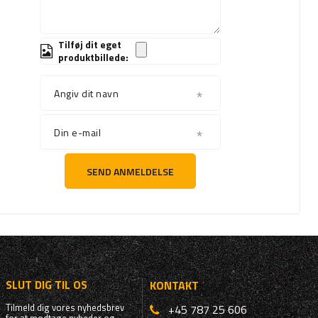
Tilføj dit eget
produktbillede:
Angiv dit navn
Din e-mail
SEND ANMELDELSE
SLUT DIG TIL OS
KONTAKT
Tilmeld dig vores nyhedsbrev
+45 787 25 606