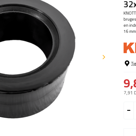
32
KNOTT 
bruges
en ind
16 mm
Tj
9,
7,91 