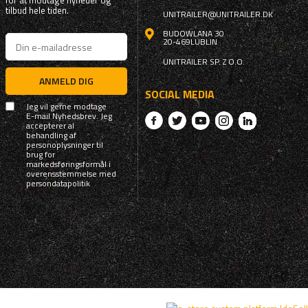
for at modtage nyheder og
tilbud hele tiden.
UNITRAILER@UNITRAILER.DK
BUDOWLANA 30
20-469
LUBLIN
UNITRAILER SP. Z O.O.
ANMELD DIG
SOCIAL MEDIA
Jeg vil gerne modtage
E-mail Nyhedsbrev. Jeg
accepterer al
behandling af
personoplysninger til
brug for
markedsføringsformål i
overensstemmelse med
persondatapolitik