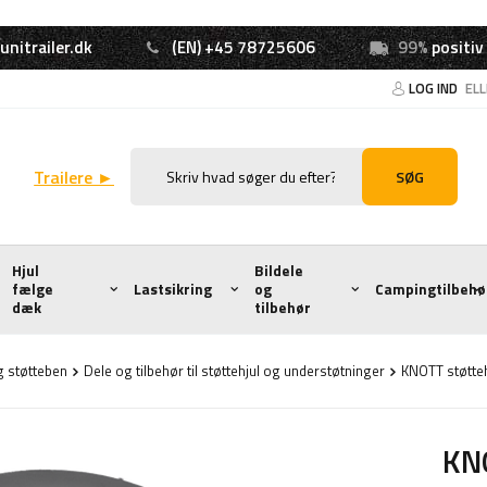
unitrailer.dk
(EN) +45 78725606
99%
positiv
LOG IND
EL
Trailere ►
SØG
Hjul
Bildele
fælge
Lastsikring
og
Campingtilbehø
dæk
tilbehør
 støtteben
Dele og tilbehør til støttehjul og understøtninger
KNOTT støtte
KNO