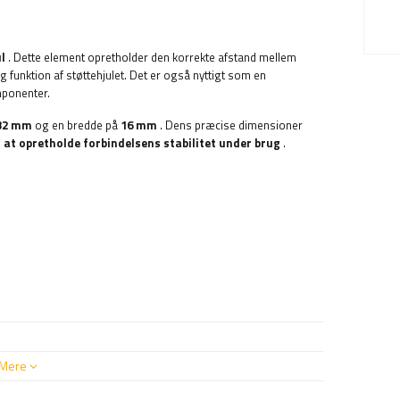
ul
. Dette element opretholder den korrekte afstand mellem
funktion af støttehjulet. Det er også nyttigt som en
mponenter.
32 mm
og en bredde på
16 mm
. Dens præcise dimensioner
 at opretholde forbindelsens stabilitet under brug
.
Mere