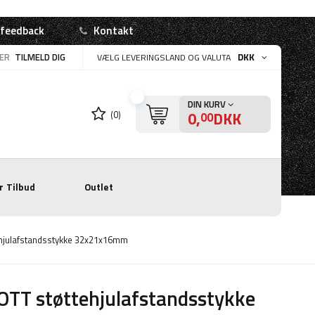
 feedback
Kontakt
LER
TILMELD DIG
DKK
VÆLG LEVERINGSLAND OG VALUTA
DIN KURV
0,
DKK
(0)
00
r
Tilbud
Outlet
hjulafstandsstykke 32x21x16mm
TT støttehjulafstandsstykke