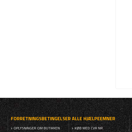
FORRETNINGSBETINGELSER
ALLE HJÆLPEEMNER
OPLYSNINGER OM BUTIKKEN
KØB MED CVR NR.