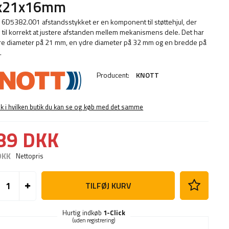
x21x16mm
6D5382.001 afstandsstykket er en komponent til støttehjul, der
 til korrekt at justere afstanden mellem mekanismens dele. Det har
re diameter på 21 mm, en ydre diameter på 32 mm og en bredde på
.
Producent:
KNOTT
ek i hvilken butik du kan se og køb med det samme
89 DKK
DKK
Nettopris
TILFØJ KURV
Hurtig indkøb
1-Click
(uden registrering)