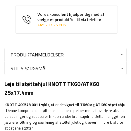
Vores konsulent hjælper dig med at
vælge et produkt
Bestil via telefon:
+45 787 25 606
PRODUKTANMELDELSER
STIL SPØRGSMÅL
Leje til støttehjul KNOTT TK60/ATK60
25x17,4mm
KNOTT
409748.001 tryklejet
er designet
til TK60 og ATK60 støttehjul
. Denne komponent i støttemekanismen hjælper med at overføre aksiale
belastninger og reducerer friktion under krumtapdrift. Dette muliggør en
jævnere løftning og sænkning af støttehjulet og kræver mindre kraft for
at betjene støtten.