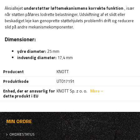
Aksiallejet
understøtter løftemekanismens korrekte funktion
, især
når støtten påføres lodrette belastninger. Udskiftning af et slidt eller
beskadiget leje kan genoprette støttehjulets problemfri drift og reducere
slid på andre mekanismekomponenter.
Dimensioner:
ydre diameter:
25 mm
indvendig diameter:
17,4 mm
Producent
KNOTT
Produktkode
UT017191
Enhed, der er ansvarlig for
KNOTT Sp. z o. o.
Mere
dette produkt i EU
MIN ORDRE
ORDRESTATUS