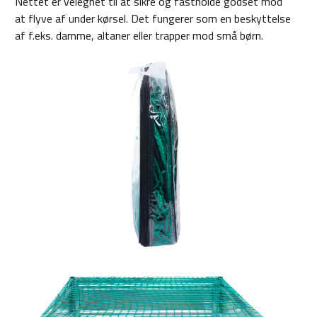
Nettet er velegnet til at sikre og fastholde godset mod
at flyve af under kørsel. Det fungerer som en beskyttelse
af f.eks. damme, altaner eller trapper mod små børn.