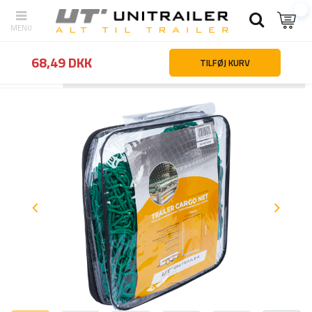
68,49 DKK
TILFØJ KURV
Tilbage
Hjemmeside
Lastsikring
Trailernet
Trailernet med ela