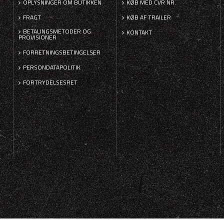
OPLYSNINGER OM BUTIKKEN
KØB MED CVR NR.
FRAGT
KØB AF TRAILER
BETALINGSMETODER OG
KONTAKT
PROVISIONER
FORRETNINGSBETINGELSER
PERSONDATAPOLITIK
FORTRYDELSESRET