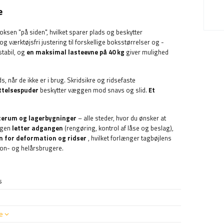
e
boksen "på siden", hvilket sparer plads og beskytter
g værktøjsfri justering til forskellige boksstørrelser og -
stabil, og
en maksimal lasteevne på 40 kg
giver mulighed
, når de ikke er i brug. Skridsikre og ridsefaste
ttelsespuder
beskytter væggen mod snavs og slid.
Et
icerum og lagerbygninger
– alle steder, hvor du ønsker at
ggen
letter adgangen
(rengøring, kontrol af låse og beslag),
n for deformation og ridser
, hvilket forlænger tagbøjlens
sæson- og helårsbrugere.
s
e