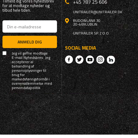
Tilmeld dig vores nyhedsbrev
+45 787 25 606
for at modtage nyheder og
tilbud hele tiden.
UNITRAILER@UNITRAILER.DK
BUDOWLANA 30
20-469
LUBLIN
UNITRAILER SP. Z O.O.
ANMELD DIG
SOCIAL MEDIA
Jeg vil gerne modtage
E-mail Nyhedsbrev. Jeg
accepterer al
behandling af
personoplysninger til
brug for
markedsføringsformål i
overensstemmelse med
persondatapolitik