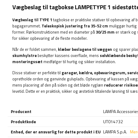
Vægbeslag til tagbokse LAMPETYPE 1 sidestøtt
Vægbeslag til
TYPE 1
tagbokse er praktiske stativer til opbevaring af 
bagagerummet.
Teleskopisk justering fra 35-52 cm
muliggør hurtig o
former. Rørkonstruktionen med en diameter på
30/25 mm
er stærk og 
for sikker opbevaring af de fleste modeller.
Når de er foldet sammen,
klæber beslagene til væggen
og sparer plads
skumhylstre
beskytter kassens overflade, mens
selvklæbende besky
monteringssæt
medfølger til hurtig og sikker installation.
Disse stativer er perfekte til
garager, kældre, opbevaringsrum, serv
opretholde orden og genvinde gulvplads. Opbevaring af kassen på væ
mens placering af den på siden og det bløde ryglæn
reducerer risikoe
levetid. Dette er en praktisk, sikker og æstetisk tiltalende løsning til 
Producent
LAMPA Accessorie
Produktkode
UT014732
Enhed, der er ansvarlig for dette produkt i EU
LAMPA S.p.A.
Mer