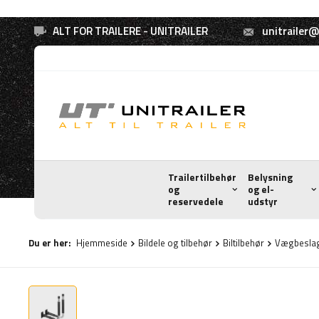
ALT FOR TRAILERE - UNITRAILER
unitrailer@
Trailertilbehør
Belysning
og
og el-
reservedele
udstyr
Du er her:
Hjemmeside
Bildele og tilbehør
Biltilbehør
Vægbeslag