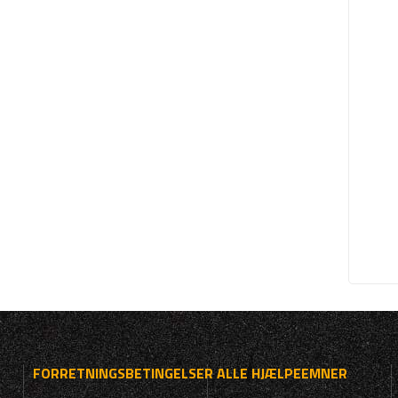
FORRETNINGSBETINGELSER
ALLE HJÆLPEEMNER