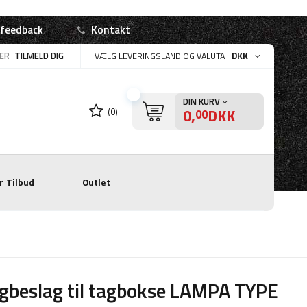
 feedback
Kontakt
LER
TILMELD DIG
DKK
VÆLG LEVERINGSLAND OG VALUTA
DIN KURV
0,
DKK
(0)
00
r
Tilbud
Outlet
beslag til tagbokse LAMPA TYPE