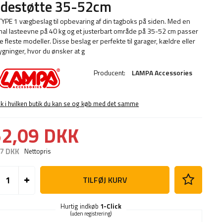
idestøtte 35-52cm
 TYPE 1 vægbeslag til opbevaring af din tagboks på siden. Med en
al lasteevne på 40 kg og et justerbart område på 35-52 cm passer
de fleste modeller. Disse beslag er perfekte til garager, kældre eller
ygninger, hvor du ønsker at g
Producent:
LAMPA Accessories
ek i hvilken butik du kan se og køb med det samme
2,09 DKK
7 DKK
Nettopris
TILFØJ KURV
Hurtig indkøb
1-Click
(uden registrering)