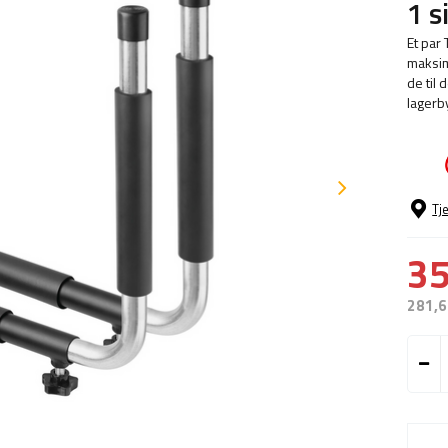
1 s
Et par
maksim
de til 
lagerb
Tj
35
281,6