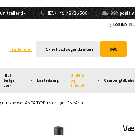
unitrailer.dk
(EN) +45 78725606
99%
positiv
LOG IND
EL
Trailere ►
SØG
Hjul
Bildele
fælge
Lastsikring
og
Campingtilbehø
dæk
tilbehør
 til tagbokse LAMPA TYPE 1 sidestøtte 35-52cm
Væg