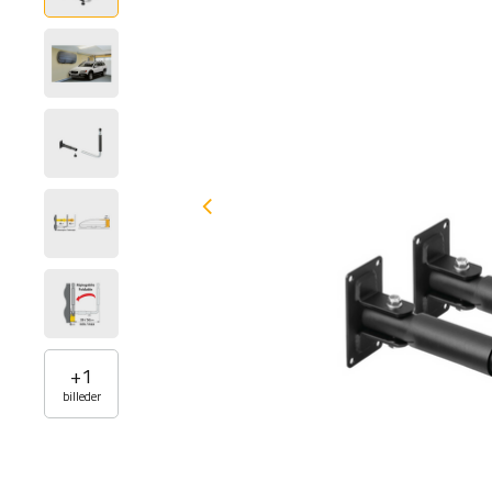
+
1
billeder