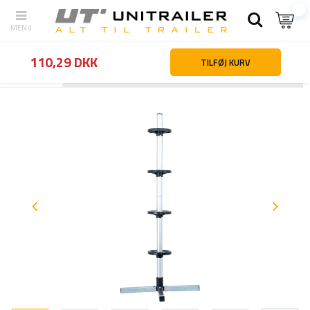
110,29 DKK
TILFØJ KURV
Tilbage
Hjemmeside
Hjul fælge dæk
Reservedele og hjultilbehør