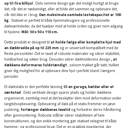
op til
fire bilhjul
. Dets nemme design gør det muligt hurtigt at bruge
det, når det er nødvendigt, eller at folde det sammen og opbevare det,
når det ikke er i brug.
Den maksimale samlede lastekapacitet er 100
kg
. Stativet er perfekt til både hjemmebrugere og professionelle
dækværksteder, da det hjælper med at holde orden og giver nem adgang
til hjulene.
Mål: 50 x 50 x 110 cm.
Dette produkt er designet til
at holde fælge eller komplette hjul med
en dækbredde på op til 225 mm
og er universelt kompatibelt med de
fleste personbiler. Det er lavet af robuste materialer og sikrer stabilitet,
holdbarhed og sikker brug. Desuden sikrer dækholderens design
, at
dækkene deformeres fuldstændigt
, selvom trykket går tabt, hvilket
giver dig mulighed for at opbevare dine hjul i perfekt stand i længere
perioder.
Et dækstativ er den perfekte løsning
til en garage, kælder eller et
værksted
. Dets vertikale design sparer plads og holder dækkene
organiseret, samtidig med at det beskytter dem mod deformation under
langtidsopbevaring. Opbevaring af dæk på et stativ fremmer en jævn
justering,
forlænger dækkenes levetid
og forbedrer deres håndtering
efter genmontering. Robuste stålrør sikrer stabiliteten af ​​hele
konstruktionen, og den enkle montering gør stativet velegnet til både
hjemme- og professionel brug. Det er en praktisk investering, der