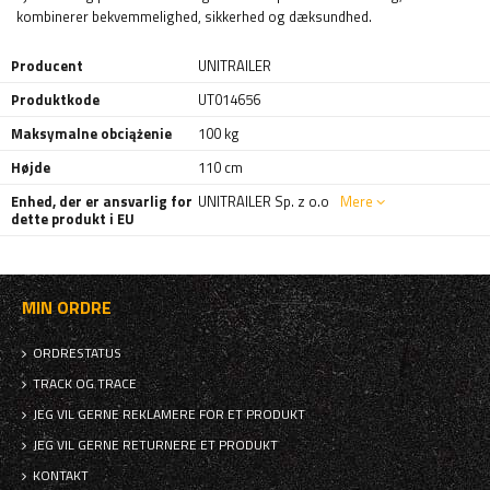
kombinerer bekvemmelighed, sikkerhed og dæksundhed.
Producent
UNITRAILER
Produktkode
UT014656
Maksymalne obciążenie
100 kg
Højde
110 cm
Enhed, der er ansvarlig for
UNITRAILER Sp. z o.o
Mere
dette produkt i EU
MIN ORDRE
ORDRESTATUS
TRACK OG TRACE
JEG VIL GERNE REKLAMERE FOR ET PRODUKT
JEG VIL GERNE RETURNERE ET PRODUKT
KONTAKT