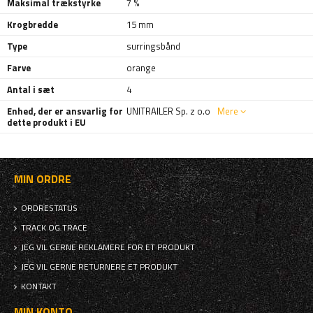
Maksimal trækstyrke
7 %
Krogbredde
15 mm
Type
surringsbånd
Farve
orange
Antal i sæt
4
Enhed, der er ansvarlig for
UNITRAILER Sp. z o.o
Mere
dette produkt i EU
MIN ORDRE
ORDRESTATUS
TRACK OG TRACE
JEG VIL GERNE REKLAMERE FOR ET PRODUKT
JEG VIL GERNE RETURNERE ET PRODUKT
KONTAKT
MIN KONTO