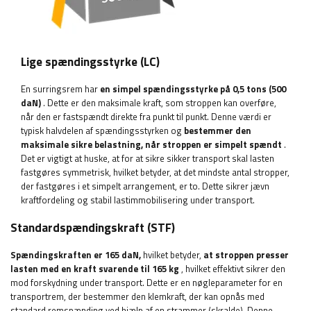
Lige spændingsstyrke (LC)
En surringsrem har
en simpel spændingsstyrke på 0,5 tons (500
daN)
. Dette er den maksimale kraft, som stroppen kan overføre,
når den er fastspændt direkte fra punkt til punkt. Denne værdi er
typisk halvdelen af ​​spændingsstyrken og
bestemmer den
maksimale sikre belastning, når stroppen er simpelt spændt
.
Det er vigtigt at huske, at for at sikre sikker transport skal lasten
fastgøres symmetrisk, hvilket betyder, at det mindste antal stropper,
der fastgøres i et simpelt arrangement, er to. Dette sikrer jævn
kraftfordeling og stabil lastimmobilisering under transport.
Standardspændingskraft (STF)
Spændingskraften er 165 daN,
hvilket betyder,
at stroppen presser
lasten med en kraft svarende til 165 kg
, hvilket effektivt sikrer den
mod forskydning under transport. Dette er en nøgleparameter for en
transportrem, der bestemmer den klemkraft, der kan opnås med
standard remspænding ved hjælp af en strammer (skralde). Denne