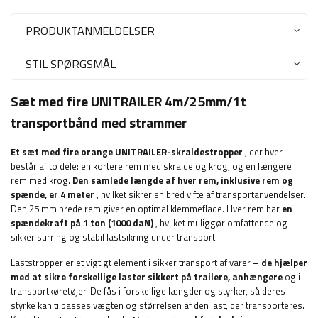
PRODUKTANMELDELSER
STIL SPØRGSMÅL
Sæt med fire UNITRAILER 4m/25mm/1t
transportbånd med strammer
Et sæt med fire orange UNITRAILER-skraldestropper
, der hver
består af to dele: en kortere rem med skralde og krog, og en længere
rem med krog.
Den samlede længde af hver rem, inklusive rem og
spænde, er 4 meter
, hvilket sikrer en bred vifte af transportanvendelser.
Den 25 mm brede rem giver en optimal klemmeflade. Hver rem har
en
spændekraft på 1 ton (1000 daN)
, hvilket muliggør omfattende og
sikker surring og stabil lastsikring under transport.
Laststropper er et vigtigt element i sikker transport af varer
– de hjælper
med at sikre forskellige laster sikkert på trailere, anhængere
og i
transportkøretøjer. De fås i forskellige længder og styrker, så deres
styrke kan tilpasses vægten og størrelsen af ​​den last, der transporteres.