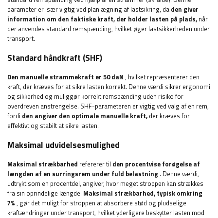
parameter er især vigtig ved planlægning af lastsikring, da
den giver
information om den faktiske kraft, der holder lasten på plads,
når
der anvendes standard remspænding, hvilket øger lastsikkerheden under
transport.
Standard håndkraft (SHF)
Den manuelle strammekraft er 50 daN
, hvilket repræsenterer den
kraft, der kræves for at sikre lasten korrekt. Denne værdi sikrer ergonomi
og sikkerhed og muliggør korrekt remspænding uden risiko for
overdreven anstrengelse. SHF-parameteren er vigtig ved valg af en rem,
fordi
den angiver den optimale manuelle kraft,
der kræves for
effektivt og stabilt at sikre lasten.
Maksimal udvidelsesmulighed
Maksimal strækbarhed
refererer til
den procentvise forøgelse af
længden af ​​en surringsrem under fuld belastning
. Denne værdi,
udtrykt som en procentdel, angiver, hvor meget stroppen kan strækkes
fra sin oprindelige længde.
Maksimal strækbarhed, typisk omkring
7%
, gør det muligt for stroppen at absorbere stød og pludselige
kraftændringer under transport, hvilket yderligere beskytter lasten mod