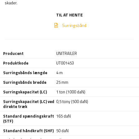
skader.
TIL AT HENTE
Surringsbånd
Producent
UNITRAILER
Produktkode
UT001453
Surringsbånds længde
4 m
Surringsbånds bredde
25 mm
Surringskapacitet (LC)
1 ton (1000 daN)
Surringskapacitet (LC) ved
0,5 tony (500 daN)
direkte træk
Standard spændingskraft
165 daN
(STF)
Standard håndkraft (SHF)
50 daN