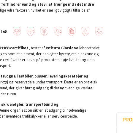
forhindrer vand og støv i at trænge ind i det indre
.
 ydre faktorer, hvilket er særligt vigtigt i tilfælde af
11168 certifikat
, testet af
Istituto Giordano
laboratoriet
uges som et element, der beskytter køretøjets sidezone og
e certifikater er bevis på produktets høje kvalitet og dets
nsport.
ttevogne, lastbiler, busser, leveringskøretøjer og
rktøj og reservedele under transport. Dette er en praktisk
nd, der giver hurtig adgang til det nødvendige værktøj i
nder ruten.
g skruenøgler, transportbånd og
Denne organisation sikrer let adgang til nødvendige
er uventede trafikulykker eller servicearbejde.
PRO