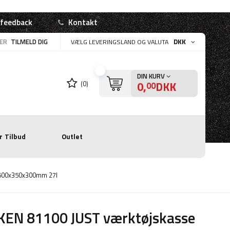
 feedback
Kontakt
LER
TILMELD DIG
DKK
VÆLG LEVERINGSLAND OG VALUTA
DIN KURV
0,
DKK
(0)
00
r
Tilbud
Outlet
 500x350x300mm 27l
KEN 81100 JUST værktøjskasse