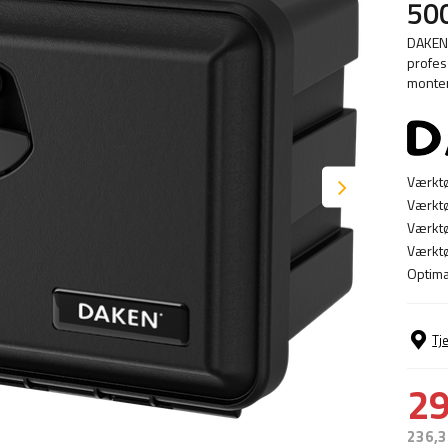
50
DAKEN 
profess
monter
Værktø
Værktø
Værktø
Værktø
Optima
Tj
29
236,3