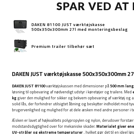
SPAR VED AT
DAKEN 81100 JUST værktøjskasse
500x350x300mm 27l med monteringsbeslag
Premium trailer tilbehør sæt
DAKEN JUST værktøjskasse 500x350x300mm 27
DAKEN JUST 81100
værktøjskassen med dimensioner på
500 mm lang
løsning til opbevaring af nødvendigt udstyr i køretøjer og trailere. Med
kg
giver den mulighed for sikker og bekvem opbevaring af værktøj og an
solid lås, der forhindrer utilsigtet åbning og beskytter indholdet mod tyv
brugervenlighed og mulighed for at dele æsken med andre personer i t
Æsken er lavet af højkvalitets polypropylen og nylon, derudover forstæ
modstandsdygtighed over for mekaniske skader.
Materialet giver en
UV-stråler og ekstreme temperaturer
, hvilket gør det til en ideel 