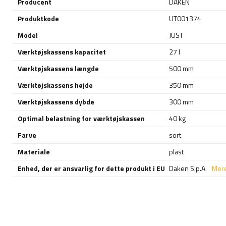
Producent
DAKEN
Produktkode
UT001374
Model
JUST
Værktøjskassens kapacitet
27 l
Værktøjskassens længde
500 mm
Værktøjskassens højde
350 mm
Værktøjskassens dybde
300 mm
Optimal belastning for værktøjskassen
40 kg
Farve
sort
Materiale
plast
Enhed, der er ansvarlig for dette produkt i EU
Daken S.p.A.
Mer