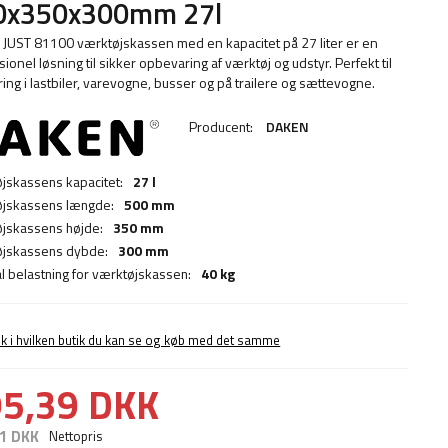
0x350x300mm 27l
JUST 81100 værktøjskassen med en kapacitet på 27 liter er en
ionel løsning til sikker opbevaring af værktøj og udstyr. Perfekt til
ing i lastbiler, varevogne, busser og på trailere og sættevogne.
Producent:
DAKEN
jskassens kapacitet:
27 l
jskassens længde:
500 mm
jskassens højde:
350 mm
jskassens dybde:
300 mm
l belastning for værktøjskassen:
40 kg
ek i hvilken butik du kan se og køb med det samme
5,39 DKK
1 DKK
Nettopris