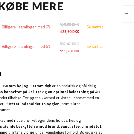
 KØBE MERE
450,98 DKK
Billigere i samlingen med 6%
Se sættet
423,90 DKK
637,47 DKK
Billigere i samlingen med 6%
Se sættet
599,20 DKK
l
, 350 mm høj og 300 mm dyb
er en praktisk og pålidelig
en kapacitet på 27 liter
og
en optimal belastning på 40
det tilbehør. For øget sikkerhed er kisten udstyret med en
eri.
Sættet indeholder to nøgler
, som sikrer
eamet.
rket med ribber, hvilket øger dens holdbarhed og
estående beskyttelse mod brand, vand, støv, brændstof,
løsning til intensiv brug under vanskelige forhold. Boksdækslet