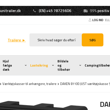
unitrailer.dk
(EN) +45 78725606
99%
positiv
LOG IND
EL
Trailere ►
SØG
Hjul
Bildele
fælge
Lastsikring
og
Campingtilbehø
dæk
tilbehør
Værktøjskasser til anhængere, trailere
DAKEN 81100 JUST værktøjskasse
DA