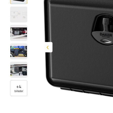
+
4
billeder