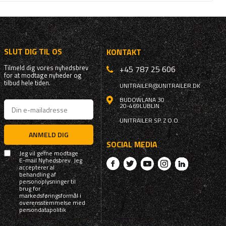
SLUT DIG TIL OS
KONTAKT
Tilmeld dig vores nyhedsbrev
+45 787 25 606
for at modtage nyheder og
tilbud hele tiden.
UNITRAILER@UNITRAILER.DK
BUDOWLANA 30
20-469
LUBLIN
UNITRAILER SP. Z O.O.
ANMELD DIG
SOCIAL MEDIA
Jeg vil gerne modtage
E-mail Nyhedsbrev. Jeg
accepterer al
behandling af
personoplysninger til
brug for
markedsføringsformål i
overensstemmelse med
persondatapolitik