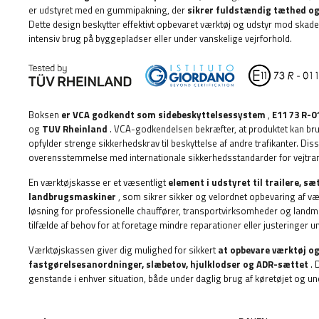
er udstyret med en gummipakning, der
sikrer fuldstændig tæthed og 
Dette design beskytter effektivt opbevaret værktøj og udstyr mod skadelige
intensiv brug på byggepladser eller under vanskelige vejrforhold.
Boksen
er VCA godkendt som sidebeskyttelsessystem
,
E11 73 R-0
og
TUV Rheinland
. VCA-godkendelsen bekræfter, at produktet kan br
opfylder strenge sikkerhedskrav til beskyttelse af andre trafikanter. Diss
overensstemmelse med internationale sikkerhedsstandarder for vejtra
En værktøjskasse er et væsentligt
element i udstyret til
trailere, sæ
landbrugsmaskiner
, som sikrer sikker og velordnet opbevaring af væ
løsning for professionelle chauffører, transportvirksomheder og landmæ
tilfælde af behov for at foretage mindre reparationer eller justeringer u
Værktøjskassen giver dig mulighed for sikkert
at opbevare værktøj o
fastgørelsesanordninger, slæbetov, hjulklodser og ADR-sættet
. 
genstande i enhver situation, både under daglig brug af køretøjet og und