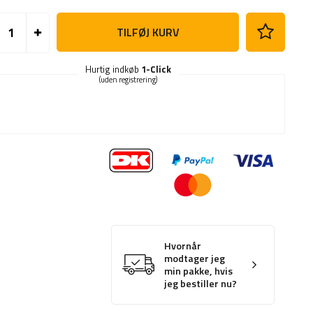
TILFØJ KURV
Hurtig indkøb
1-Click
(uden registrering)
Hvornår
modtager jeg
min pakke, hvis
jeg bestiller nu?