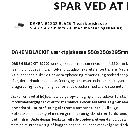
SPAR VED AT
DAKEN 82202 BLACKIT værktøjskasse
550x250x295mm 23l med monteringsbeslag
DAKEN BLACKIT værktøjskasse 550x250x295mm
DAKEN BLACKIT 82202
værktøjskassen med dimensioner på
550 mm l
løsning til opbevaring af nødvendigt udstyr i køretøjer og trailere. Med
kg
tillader den sikker og bekvem opbevaring af værktøj og andet tilbehø
låse, der forhindrer utilsigtet åbning og beskytter indholdet mod tyveri
.
brugervenlighed og mulighed for at dele æsken med andre i teamet
.
Æsken er lavet af højkvalitets polypropylen og nylon, derudover forstæ
modstandsdygtighed over for mekaniske skader.
Materialet giver ene
brændstof, UV-stråler og ekstreme temperaturer
, hvilket gør det 
Boksdækslet er udstyret med en gummipakning, der
sikrer fuldstændi
det indre
. Dette design beskytter effektivt opbevaret værktøj og udstyr 
tilfælde af intensiv brug på byggepladser eller under vanskelige vejrforh