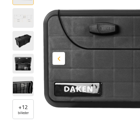
+
12
billeder