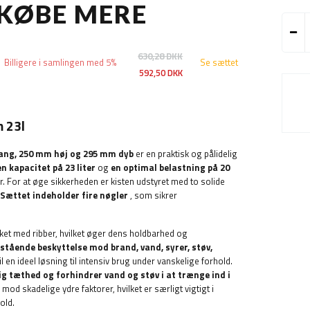
 KØBE MERE
630,28 DKK
Billigere i samlingen med 5%
Se sættet
592,50 DKK
 23l
ang, 250 mm høj og 295 mm dyb
er en praktisk og pålidelig
en kapacitet på 23 liter
og
en optimal belastning på 20
r.
For at øge sikkerheden er kisten udstyret med to solide
Sættet indeholder fire nøgler
, som sikrer
rket med ribber, hvilket øger dens holdbarhed og
stående beskyttelse mod brand, vand, syrer, støv,
til en ideel løsning til intensiv brug under vanskelige forhold.
g tæthed og forhindrer vand og støv i at trænge ind i
mod skadelige ydre faktorer, hvilket er særligt vigtigt i
old.