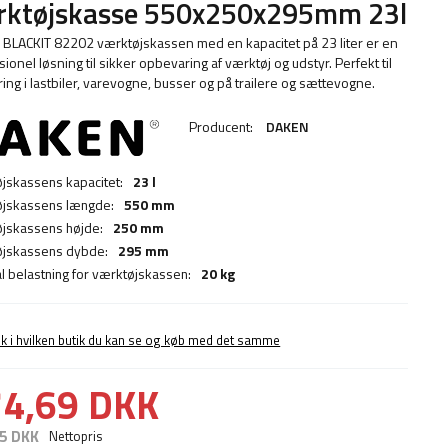
rktøjskasse 550x250x295mm 23l
BLACKIT 82202 værktøjskassen med en kapacitet på 23 liter er en
ionel løsning til sikker opbevaring af værktøj og udstyr. Perfekt til
ing i lastbiler, varevogne, busser og på trailere og sættevogne.
Producent:
DAKEN
jskassens kapacitet:
23 l
jskassens længde:
550 mm
jskassens højde:
250 mm
jskassens dybde:
295 mm
l belastning for værktøjskassen:
20 kg
ek i hvilken butik du kan se og køb med det samme
4,69 DKK
5 DKK
Nettopris