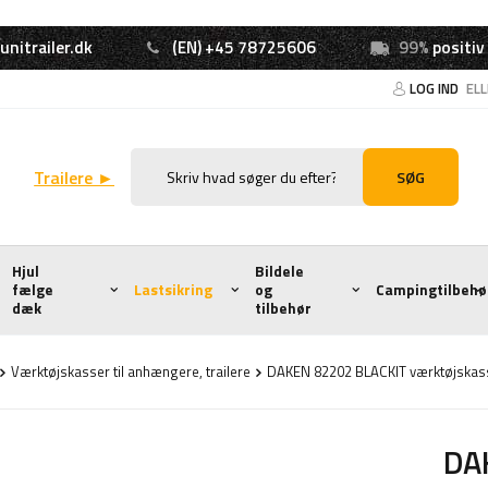
unitrailer.dk
(EN) +45 78725606
99%
positiv
LOG IND
EL
Trailere ►
SØG
Hjul
Bildele
fælge
Lastsikring
og
Campingtilbehø
dæk
tilbehør
Værktøjskasser til anhængere, trailere
DAKEN 82202 BLACKIT værktøjska
DA