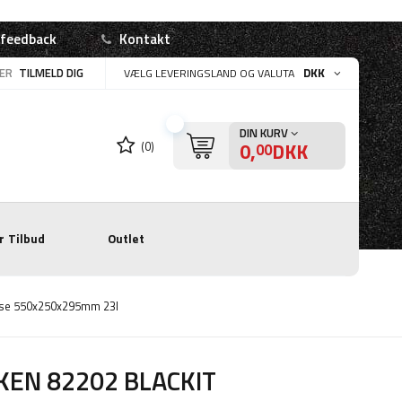
 feedback
Kontakt
LER
TILMELD DIG
DKK
VÆLG LEVERINGSLAND OG VALUTA
DIN KURV
0,
DKK
(0)
00
r
Tilbud
Outlet
sse 550x250x295mm 23l
KEN 82202 BLACKIT