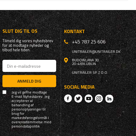
SLUT DIG TIL OS
KONTAKT
Tilmeld dig vores nyhedsbrev
+45 787 25 606
for at modtage nyheder og
tilbud hele tiden.
UNITRAILER@UNITRAILER.DK
BUDOWLANA 30
20-469
LUBLIN
UNITRAILER SP. Z O.O.
ANMELD DIG
SOCIAL MEDIA
Jeg vil gerne modtage
E-mail Nyhedsbrev. Jeg
accepterer al
behandling af
personoplysninger til
brug for
markedsføringsformål i
overensstemmelse med
persondatapolitik