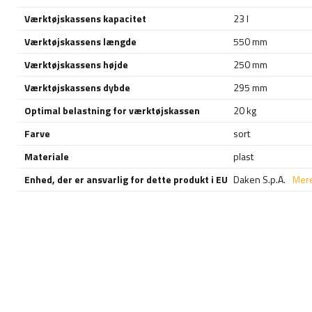
Værktøjskassens kapacitet
23 l
Værktøjskassens længde
550 mm
Værktøjskassens højde
250 mm
Værktøjskassens dybde
295 mm
Optimal belastning for værktøjskassen
20 kg
Farve
sort
Materiale
plast
Enhed, der er ansvarlig for dette produkt i EU
Daken S.p.A.
Mer