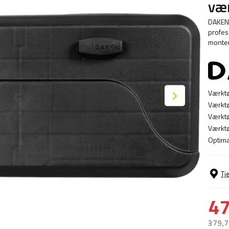
væ
DAKEN 
profess
monter
Værktø
Værktø
Værktø
Værktø
Optima
Tj
47
379,7