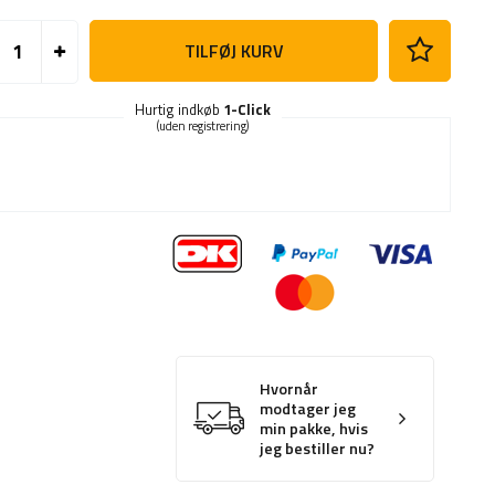
TILFØJ KURV
Hurtig indkøb
1-Click
(uden registrering)
Hvornår
modtager jeg
min pakke, hvis
jeg bestiller nu?