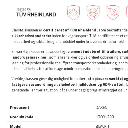
Værktøjskassen er
certificeret af TÜV Rheinland
, som bekræfter d
sikkerhedsstandarder
inden for vejtransport. TÜV-certifikatet er et cer
holdbarhed og sikker brug af produktet under krævende driftsforhold.
En værktøjskasse er et væsentligt
element i udstyret til
trailere, sæ
landbrugsmaskiner
, som sikrer sikker og velordnet opbevaring af væ
løsning for professionelle chauffører, transportvirksomheder og landmæ
tilfælde af behov for at foretage mindre reparationer eller justeringer u
Værktøjskassen giver dig mulighed for sikkert
at opbevare værktøj o
fastgørelsesanordninger, slæbetov, hjulklodser og ADR-sættet
. 
genstande i enhver situation, både under daglig brug af køretøjet og und
Producent
DAKEN
Produktkode
UT001233
Model
BLACKIT