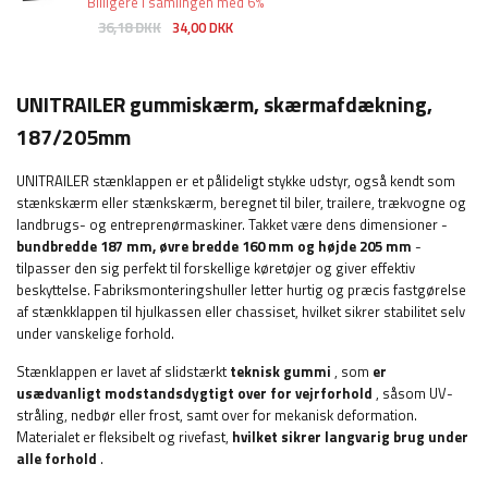
Billigere i samlingen med 6%
36,18 DKK
34,00 DKK
UNITRAILER gummiskærm, skærmafdækning,
187/205mm
UNITRAILER stænklappen er et pålideligt stykke udstyr, også kendt som
stænkskærm eller stænkskærm, beregnet til biler, trailere, trækvogne og
landbrugs- og entreprenørmaskiner. Takket være dens dimensioner -
bundbredde 187 mm, øvre bredde 160 mm og højde 205 mm
-
tilpasser den sig perfekt til forskellige køretøjer og giver effektiv
beskyttelse. Fabriksmonteringshuller letter hurtig og præcis fastgørelse
af stænkklappen til hjulkassen eller chassiset, hvilket sikrer stabilitet selv
under vanskelige forhold.
Stænklappen er lavet af slidstærkt
teknisk gummi
, som
er
usædvanligt modstandsdygtigt over for vejrforhold
, såsom UV-
stråling, nedbør eller frost, samt over for mekanisk deformation.
Materialet er fleksibelt og rivefast,
hvilket sikrer langvarig brug under
alle forhold
.