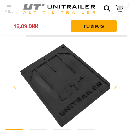
18,09 DKK
TILFØJ KURV
Tilbage
Hjemmeside
Hjul fælge dæk
Stænkskærme og stænklap