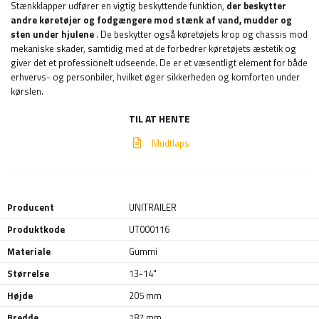
Stænkklapper udfører en vigtig beskyttende funktion,
der beskytter
andre køretøjer og fodgængere mod stænk af vand, mudder og
sten under hjulene
. De beskytter også køretøjets krop og chassis mod
mekaniske skader, samtidig med at de forbedrer køretøjets æstetik og
giver det et professionelt udseende. De er et væsentligt element for både
erhvervs- og personbiler, hvilket øger sikkerheden og komforten under
kørslen.
TIL AT HENTE
Mudflaps
Producent
UNITRAILER
Produktkode
UT000116
Materiale
Gummi
Størrelse
13-14"
Højde
205 mm
Bredde
187 mm