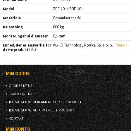
Model
ZBF 70-1 ZBF 70-1
Materiale
Galvaniseret stål
Belastning
800 kg
Monteringshul diameter
6,5 mm
Enhed, der er ansvarlig for
AL-KO Technology Polska Sp. z o. o.
Mere
dette produkt i EU
MIN ORDRE
ORDRESTATUS
TRACK OG TRACE
JEG VIL GERNE REKLAMERE FOR ET PRODUKT
JEG VIL GERNE RETURNERE ET PRODUKT
KONTAKT
MIN KONTO