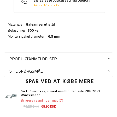
vælge et produkt
Bestil via telefon:
+45 787 25 606
Materiale:
Galvaniseret stål
Belastning:
800 kg
Monteringshul diameter:
6,5 mm
PRODUKTANMELDELSER
STIL SPØRGSMÅL
SPAR VED AT KØBE MERE
Sæt: Surringsøje med modholdsplade ZBF 70-1
Winterhoff
Billigere i samlingen med 5%
73,28 DKK
68,90 DKK