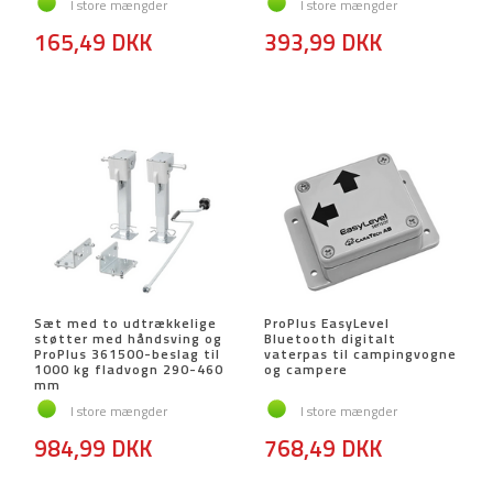
I store mængder
I store mængder
165,49 DKK
393,99 DKK
Sæt med to udtrækkelige
ProPlus EasyLevel
støtter med håndsving og
Bluetooth digitalt
ProPlus 361500-beslag til
vaterpas til campingvogne
1000 kg fladvogn 290-460
og campere
mm
I store mængder
I store mængder
984,99 DKK
768,49 DKK