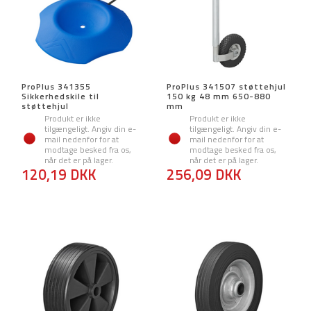
ProPlus 341355
ProPlus 341507 støttehjul
Sikkerhedskile til
150 kg 48 mm 650-880
støttehjul
mm
Produkt er ikke
Produkt er ikke
tilgængeligt. Angiv din e-
tilgængeligt. Angiv din e-
mail nedenfor for at
mail nedenfor for at
modtage besked fra os,
modtage besked fra os,
når det er på lager.
når det er på lager.
120,19 DKK
256,09 DKK