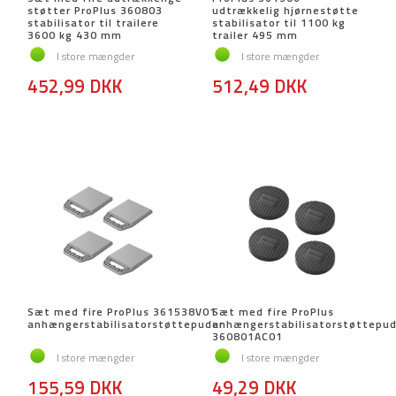
støtter ProPlus 360803
udtrækkelig hjørnestøtte
stabilisator til trailere
stabilisator til 1100 kg
3600 kg 430 mm
trailer 495 mm
I store mængder
I store mængder
452,99 DKK
512,49 DKK
Sæt med fire ProPlus 361538V01
Sæt med fire ProPlus
anhængerstabilisatorstøttepuder
anhængerstabilisatorstøttepud
360801AC01
I store mængder
I store mængder
155,59 DKK
49,29 DKK