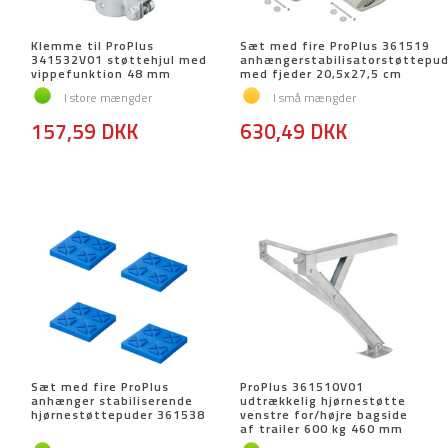
Klemme til ProPlus
Sæt med fire ProPlus 361519
341532V01 støttehjul med
anhængerstabilisatorstøttepud
vippefunktion 48 mm
med fjeder 20,5x27,5 cm
I store mængder
I små mængder
157,59 DKK
630,49 DKK
Sæt med fire ProPlus
ProPlus 361510V01
anhænger stabiliserende
udtrækkelig hjørnestøtte
hjørnestøttepuder 361538
venstre for/højre bagside
af trailer 600 kg 460 mm