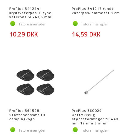
ProPlus 341214
ProPlus 341217 rundt
krydsvaterpas T-type
vaterpas, diameter 3 cm
vaterpas 58x43,6 mm
I store mængder
I store mængder
10,29 DKK
14,59 DKK
ProPlus 361528
ProPlus 360029
Støttebenssæt til
Udtrækkelig
campingvogn
støtteforlænger til 440
mm 19 mm trailer
I store mængder
I store mængder