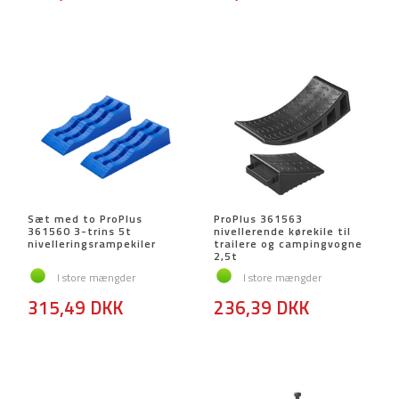
Sæt med to ProPlus
ProPlus 361563
361560 3-trins 5t
nivellerende kørekile til
nivelleringsrampekiler
trailere og campingvogne
2,5t
I store mængder
I store mængder
315,49 DKK
236,39 DKK