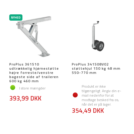
NYHED
ProPlus 361510
ProPlus 341508V02
udtrækkelig hjørnestøtte
støttehjul 150 kg 48 mm
højre forreste/venstre
550-770 mm
bageste side af traileren
600 kg 460 mm
Produkt er ikke
I store mængder
tilgængeligt. Angiv din e-
mail nedenfor for at
393,99 DKK
modtage besked fra os,
når det er på lager.
354,49 DKK