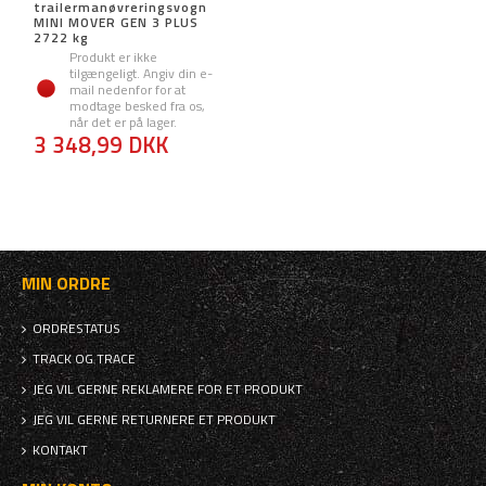
trailermanøvreringsvogn
MINI MOVER GEN 3 PLUS
2722 kg
Produkt er ikke
tilgængeligt. Angiv din e-
mail nedenfor for at
modtage besked fra os,
når det er på lager.
3 348,99 DKK
MIN ORDRE
ORDRESTATUS
TRACK OG TRACE
JEG VIL GERNE REKLAMERE FOR ET PRODUKT
JEG VIL GERNE RETURNERE ET PRODUKT
KONTAKT