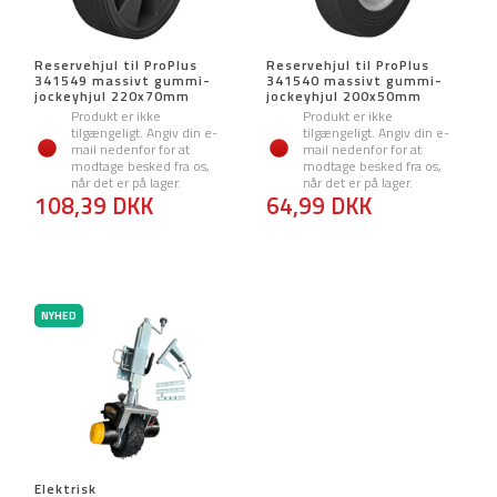
Reservehjul til ProPlus
Reservehjul til ProPlus
341549 massivt gummi-
341540 massivt gummi-
jockeyhjul 220x70mm
jockeyhjul 200x50mm
Produkt er ikke
Produkt er ikke
tilgængeligt. Angiv din e-
tilgængeligt. Angiv din e-
mail nedenfor for at
mail nedenfor for at
modtage besked fra os,
modtage besked fra os,
når det er på lager.
når det er på lager.
108,39 DKK
64,99 DKK
NYHED
Elektrisk