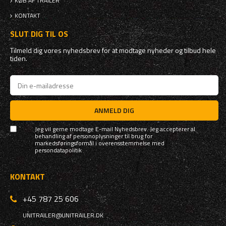
KØB AF TRAILER
KONTAKT
SLUT DIG TIL OS
Tilmeld dig vores nyhedsbrev for at modtage nyheder og tilbud hele
tiden.
ANMELD DIG
Jeg vil gerne modtage E-mail Nyhedsbrev. Jeg accepterer al
behandling af personoplysninger til brug for
markedsføringsformål i overensstemmelse med
persondatapolitik
KONTAKT
+45 787 25 606
UNITRAILER@UNITRAILER.DK