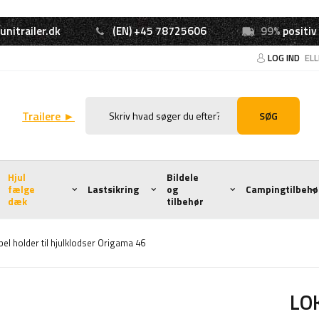
unitrailer.dk
(EN) +45 78725606
99%
positiv
LOG IND
EL
Trailere ►
SØG
Hjul
Bildele
fælge
Lastsikring
og
Campingtilbehø
dæk
tilbehør
l holder til hjulklodser Origama 46
LOK