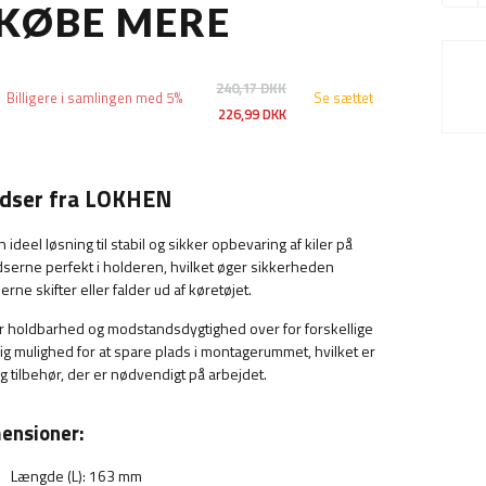
 KØBE MERE
240,17 DKK
Billigere i samlingen med 5%
Se sættet
226,99 DKK
lodser fra LOKHEN
n ideel løsning til stabil og sikker opbevaring af kiler på
dserne perfekt i holderen, hvilket øger sikkerheden
rne skifter eller falder ud af køretøjet.
rer holdbarhed og modstandsdygtighed over for forskellige
ig mulighed for at spare plads i montagerummet, hvilket er
g tilbehør, der er nødvendigt på arbejdet.
ensioner:
Længde (L): 163 mm