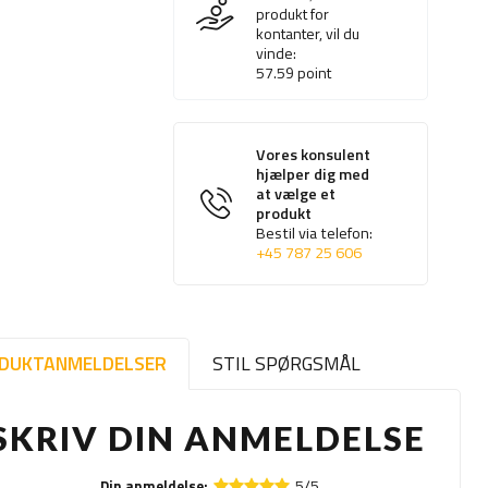
produkt for
kontanter, vil du
vinde:
57.59
point
Vores konsulent
hjælper dig med
at vælge et
produkt
Bestil via telefon:
+45 787 25 606
DUKTANMELDELSER
STIL SPØRGSMÅL
SKRIV DIN ANMELDELSE
5/5
Din anmeldelse: