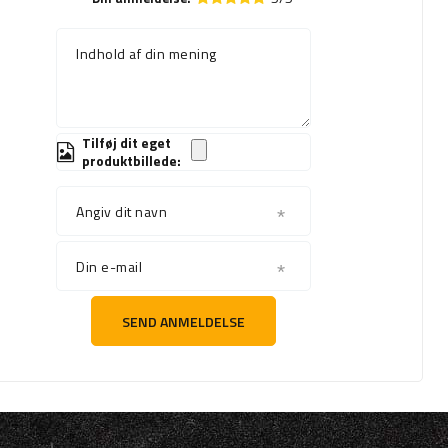
Indhold af din mening
Tilføj dit eget
produktbillede:
Angiv dit navn
Din e-mail
SEND ANMELDELSE