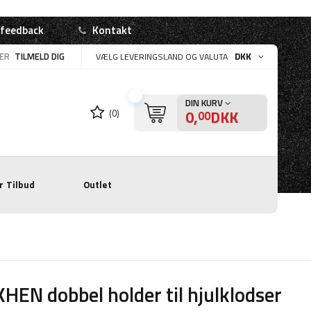
 feedback
Kontakt
LER
TILMELD DIG
DKK
VÆLG LEVERINGSLAND OG VALUTA
DIN KURV
0,
DKK
(0)
00
r
Tilbud
Outlet
HEN dobbel holder til hjulklodser