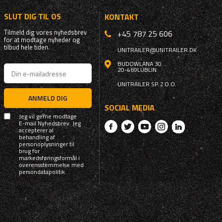
SLUT DIG TIL OS
KONTAKT
Tilmeld dig vores nyhedsbrev
+45 787 25 606
for at modtage nyheder og
tilbud hele tiden.
UNITRAILER@UNITRAILER.DK
BUDOWLANA 30
20-469
LUBLIN
UNITRAILER SP. Z O.O.
ANMELD DIG
SOCIAL MEDIA
Jeg vil gerne modtage
E-mail Nyhedsbrev. Jeg
accepterer al
behandling af
personoplysninger til
brug for
markedsføringsformål i
overensstemmelse med
persondatapolitik