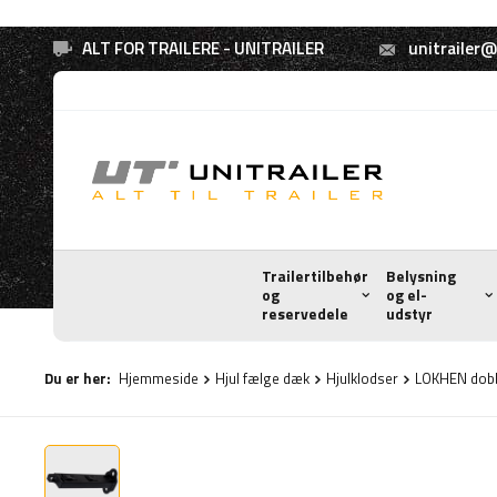
ALT FOR TRAILERE - UNITRAILER
unitrailer@
Trailertilbehør
Belysning
og
og el-
reservedele
udstyr
Du er her:
Hjemmeside
Hjul fælge dæk
Hjulklodser
LOKHEN dobbe