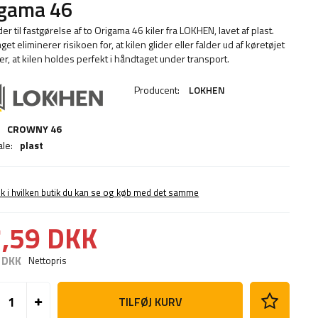
igama 46
er til fastgørelse af to Origama 46 kiler fra LOKHEN, lavet af plast.
et eliminerer risikoen for, at kilen glider eller falder ud af køretøjet
er, at kilen holdes perfekt i håndtaget under transport.
Producent:
LOKHEN
:
CROWNY 46
ale:
plast
ek i hvilken butik du kan se og køb med det samme
,59 DKK
 DKK
Nettopris
TILFØJ KURV