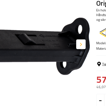
Or
En hold
Håndtag
og sikr
Model
Materi
Tj
57
46,07