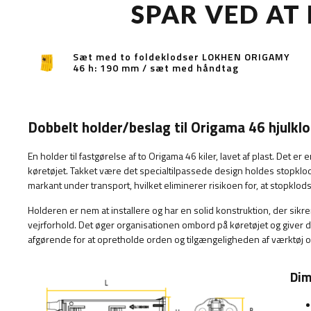
SPAR VED AT
Sæt med to foldeklodser LOKHEN ORIGAMY
46 h: 190 mm / sæt med håndtag
Dobbelt holder/beslag til Origama 46 hjulk
En holder til fastgørelse af to Origama 46 kiler, lavet af plast. Det er e
køretøjet. Takket være det specialtilpassede design holdes stopklo
markant under transport, hvilket eliminerer risikoen for, at stopklodse
Holderen er nem at installere og har en solid konstruktion, der sik
vejrforhold. Det øger organisationen ombord på køretøjet og giver d
afgørende for at opretholde orden og tilgængeligheden af ​​værktøj o
Dim