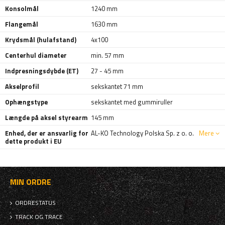
Konsolmål
1240 mm
Flangemål
1630 mm
Krydsmål (hulafstand)
4x100
Centerhul diameter
min. 57 mm
Indpresningsdybde (ET)
27 - 45 mm
Akselprofil
sekskantet 71 mm
Ophængstype
sekskantet med gummiruller
Længde på aksel styrearm
145 mm
Enhed, der er ansvarlig for
AL-KO Technology Polska Sp. z o. o.
Mere
dette produkt i EU
MIN ORDRE
ORDRESTATUS
TRACK OG TRACE