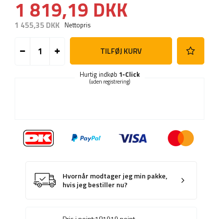
1 819,19 DKK
1 455,35 DKK
Nettopris
TILFØJ KURV
Hurtig indkøb
1-Click
(uden registrering)
Hvornår modtager jeg min pakke,
hvis jeg bestiller nu?
Pris i point:
181919
point