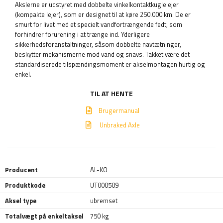
Akslerne er udstyret med dobbelte vinkelkontaktkuglelejer
(kompakte lejer), som er designet til at køre 250.000 km. De er
smurt for livet med et specielt vandfortrængende fedt, som
forhindrer forurening i at trænge ind. Yderligere
sikkerhedsforanstaltninger, såsom dobbelte navtætninger,
beskytter mekanismerne mod vand og snavs. Takket være det
standardiserede tilspændingsmoment er akselmontagen hurtig og
enkel.
TIL AT HENTE
Brugermanual
Unbraked Axle
Producent
AL-KO
Produktkode
UT000509
Aksel type
ubremset
Totalvægt på enkeltaksel
750 kg