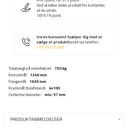
Ved at købe dette produkt for kontanter,
vil du vinde:
1819.19
point
Vores konsulent hjælper dig med at
vælge et produkt
Bestil via telefon:
+45 787 25 606
Totalvægt på enkeltaksel:
750 kg
Konsolmål:
1240 mm
Flangemål:
1630 mm
Krydsmål (hulafstand):
4x100
Centerhul diameter:
min. 57 mm
PRODUKTANMELDELSER