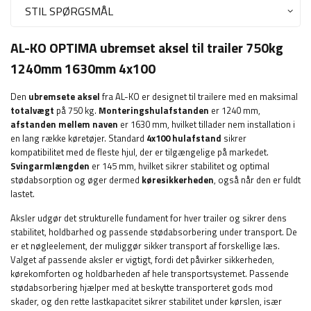
STIL SPØRGSMÅL
AL-KO OPTIMA ubremset aksel til trailer 750kg
1240mm 1630mm 4x100
Den
ubremsete aksel
fra AL-KO er designet til trailere med en maksimal
totalvægt
på 750 kg.
Monteringshulafstanden
er 1240 mm,
afstanden mellem naven
er 1630 mm, hvilket tillader nem installation i
en lang række køretøjer. Standard
4x100 hulafstand
sikrer
kompatibilitet med de fleste hjul, der er tilgængelige på markedet.
Svingarmlængden
er 145 mm, hvilket sikrer stabilitet og optimal
stødabsorption og øger dermed
køresikkerheden
, også når den er fuldt
lastet.
Aksler udgør det strukturelle fundament for hver trailer og sikrer dens
stabilitet, holdbarhed og passende stødabsorbering under transport. De
er et nøgleelement, der muliggør sikker transport af forskellige læs.
Valget af passende aksler er vigtigt, fordi det påvirker sikkerheden,
kørekomforten og holdbarheden af ​​hele transportsystemet. Passende
stødabsorbering hjælper med at beskytte transporteret gods mod
skader, og den rette lastkapacitet sikrer stabilitet under kørslen, især