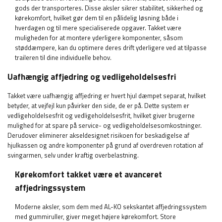
gods der transporteres. Disse aksler sikrer stabilitet, sikkerhed og
kørekomfort, hvilket gør dem til en pålidelig løsning både i
hverdagen og til mere specialiserede opgaver. Takket være
muligheden for at montere yderligere komponenter, såsom
støddæmpere, kan du optimere deres drift yderligere ved at tilpasse
traileren til dine individuelle behov.
Uafhængig affjedring og vedligeholdelsesfri
Takket være uafhængig affjedring er hvert hjul dæmpet separat, hvilket
betyder, at vejfejl kun påvirker den side, de er på. Dette system er
vedligeholdelsesfrit og vedligeholdelsesfrit, hvilket giver brugerne
mulighed for at spare på service- og vedligeholdelsesomkostninger.
Derudover eliminerer akseldesignet risikoen for beskadigelse af
hjulkassen og andre komponenter på grund af overdreven rotation af
svingarmen, selv under kraftig overbelastning.
Kørekomfort takket være et avanceret
affjedringssystem
Moderne aksler, som dem med AL-KO sekskantet affjedringssystem
med gummiruller, giver meget højere kørekomfort. Store