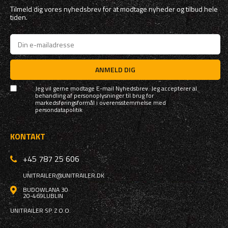
Tilmeld dig vores nyhedsbrev for at modtage nyheder og tilbud hele
tiden.
ANMELD DIG
Jeg vil gerne modtage E-mail Nyhedsbrev. Jeg accepterer al
behandling af personoplysninger til brug for
markedsføringsformål i overensstemmelse med
persondatapolitik
KONTAKT
+45 787 25 606
UNITRAILER@UNITRAILER.DK
BUDOWLANA 30
20-469
LUBLIN
UNITRAILER SP. Z O.O.