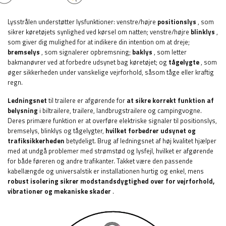
Lysstrålen understøtter lysfunktioner: venstre/højre
positionslys
, som
sikrer køretøjets synlighed ved kørsel om natten; venstre/højre
blinklys
,
som giver dig mulighed for at indikere din intention om at dreje;
bremselys
, som signalerer opbremsning;
baklys
, som letter
bakmanøvrer ved at forbedre udsynet bag køretøjet;
og
tågelygte
, som
øger sikkerheden under vanskelige vejrforhold, såsom tåge eller kraftig
regn.
Ledningsnet
til trailere er afgørende for
at sikre korrekt funktion af
belysning
i biltrailere, trailere, landbrugstrailere og campingvogne.
Deres primære funktion er at overføre elektriske signaler til positionslys,
bremselys, blinklys og tågelygter,
hvilket forbedrer udsynet og
trafiksikkerheden
betydeligt. Brug af ledningsnet af høj kvalitet hjælper
med at undgå problemer med strømstød og lysfejl, hvilket er afgørende
for både føreren og andre trafikanter. Takket være den passende
kabellængde og universalstik er installationen hurtig og enkel, mens
robust isolering sikrer modstandsdygtighed over for vejrforhold,
vibrationer og mekaniske skader
.