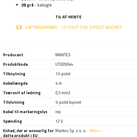
(8) grå
- baklygte
TIL AT HENTE
4 M TRAILERKABEL - 13-POLET STIK, 5-POLET BAJONET
Producent
MANTES
Produktkode
UT005044
Tilknytning
13-polet
Kabellængde
4 m
Tværsnit af ledning
0,5 mm2
Tilslutning
5-polet byonet
Kabel til markeringslys
nej
Spænding
12 V
Enhed, der er ansvarlig for
Mantes Sp. z o. o.
Mere
dette produkt i EU