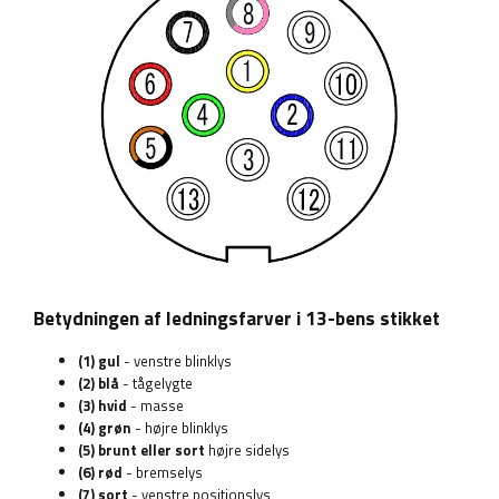
Betydningen af ​​ledningsfarver i 13-bens stikket
(1) gul
- venstre blinklys
(2) blå
- tågelygte
(3) hvid
- masse
(4) grøn
- højre blinklys
(5) brunt eller sort
højre sidelys
(6) rød
- bremselys
(7) sort
- venstre positionslys