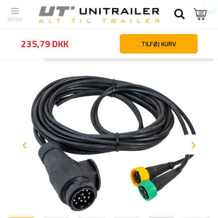
235,79 DKK
TILFØJ KURV
Tilbage
Hjemmeside
Belysning og el-udstyr
Kabler
MANTES elek