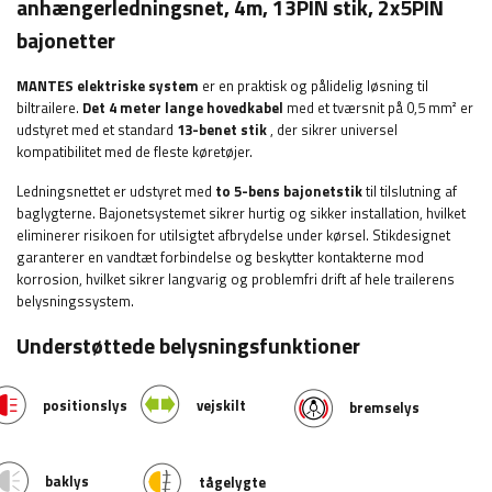
anhængerledningsnet, 4m, 13PIN stik, 2x5PIN
bajonetter
MANTES elektriske system
er en praktisk og pålidelig løsning til
biltrailere.
Det 4 meter lange hovedkabel
med et tværsnit på 0,5 mm² er
udstyret med et standard
13-benet stik
, der sikrer universel
kompatibilitet med de fleste køretøjer.
Ledningsnettet er udstyret med
to 5-bens bajonetstik
til tilslutning af
baglygterne. Bajonetsystemet sikrer hurtig og sikker installation, hvilket
eliminerer risikoen for utilsigtet afbrydelse under kørsel. Stikdesignet
garanterer en vandtæt forbindelse og beskytter kontakterne mod
korrosion, hvilket sikrer langvarig og problemfri drift af hele trailerens
belysningssystem.
Understøttede belysningsfunktioner
positionslys
vejskilt
bremselys
baklys
tågelygte