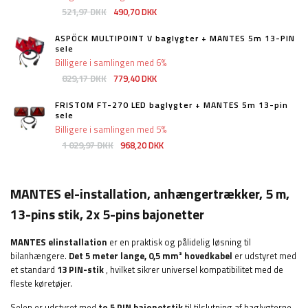
521,97 DKK
490,70 DKK
ASPÖCK MULTIPOINT V baglygter + MANTES 5m 13-PIN
sele
Billigere i samlingen med 6%
829,17 DKK
779,40 DKK
FRISTOM FT-270 LED baglygter + MANTES 5m 13-pin
sele
Billigere i samlingen med 5%
1 029,97 DKK
968,20 DKK
MANTES el-installation, anhængertrækker, 5 m,
13-pins stik, 2x 5-pins bajonetter
MANTES elinstallation
er en praktisk og pålidelig løsning til
bilanhængere.
Det 5 meter lange, 0,5 mm² hovedkabel
er udstyret med
et standard
13 PIN-stik
, hvilket sikrer universel kompatibilitet med de
fleste køretøjer.
Selen er udstyret med
to 5 PIN bajonetstik
til tilslutning af baglygterne.