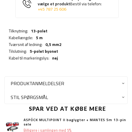
vælge et produkt
Bestil via telefon:
+45 787 25 606
Tilknytning:
13-polet
Kabellængde:
5 m
Tværsnit af ledning:
0,5 mm2
Tilslutning:
5-polet byonet
Kabel til markeringslys:
nej
PRODUKTANMELDELSER
STIL SPØRGSMÅL
SPAR VED AT KØBE MERE
ASPÖCK MULTIPOINT II baglygter + MANTES 5m 13-pin
sele
Billigere i samlingen med 5%