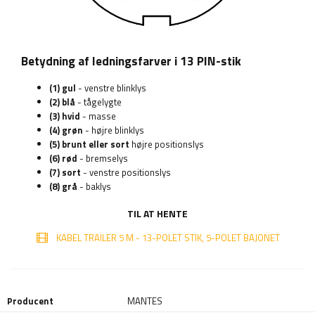
Betydning af ledningsfarver i 13 PIN-stik
(1) gul
- venstre blinklys
(2) blå
- tågelygte
(3) hvid
- masse
(4) grøn
- højre blinklys
(5) brunt eller sort
højre positionslys
(6) rød
- bremselys
(7) sort
- venstre positionslys
(8) grå
- baklys
TIL AT HENTE
KABEL TRAILER 5 M - 13-POLET STIK, 5-POLET BAJONET
Producent
MANTES