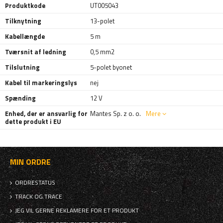
Produktkode
UT005043
Tilknytning
13-polet
Kabellængde
5 m
Tværsnit af ledning
0,5 mm2
Tilslutning
5-polet byonet
Kabel til markeringslys
nej
Spænding
12 V
Enhed, der er ansvarlig for
Mantes Sp. z o. o.
Mere
dette produkt i EU
MIN ORDRE
ORDRESTATUS
TRACK OG TRACE
JEG VIL GERNE REKLAMERE FOR ET PRODUKT