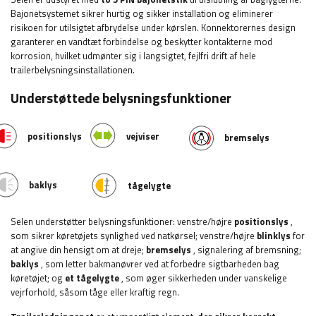
Bajonetsystemet sikrer hurtig og sikker installation og eliminerer
risikoen for utilsigtet afbrydelse under kørslen. Konnektorernes design
garanterer en vandtæt forbindelse og beskytter kontakterne mod
korrosion, hvilket udmønter sig i langsigtet, fejlfri drift af hele
trailerbelysningsinstallationen.
Understøttede belysningsfunktioner
positionslys
vejviser
bremselys
baklys
tågelygte
Selen understøtter belysningsfunktioner: venstre/højre
positionslys
,
som sikrer køretøjets synlighed ved natkørsel; venstre/højre
blinklys
for
at angive din hensigt om at dreje;
bremselys
, signalering af bremsning;
baklys
, som letter bakmanøvrer ved at forbedre sigtbarheden bag
køretøjet;
og
et tågelygte
, som øger sikkerheden under vanskelige
vejrforhold, såsom tåge eller kraftig regn.