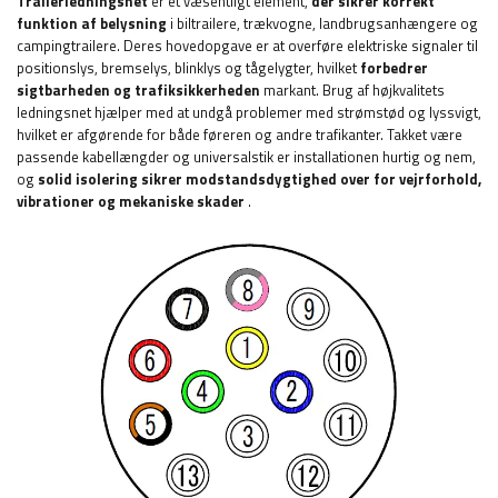
Trailerledningsnet
er et væsentligt element,
der sikrer korrekt
funktion af belysning
i biltrailere, trækvogne, landbrugsanhængere og
campingtrailere. Deres hovedopgave er at overføre elektriske signaler til
positionslys, bremselys, blinklys og tågelygter, hvilket
forbedrer
sigtbarheden og trafiksikkerheden
markant. Brug af højkvalitets
ledningsnet hjælper med at undgå problemer med strømstød og lyssvigt,
hvilket er afgørende for både føreren og andre trafikanter. Takket være
passende kabellængder og universalstik er installationen hurtig og nem,
og
solid isolering sikrer modstandsdygtighed over for vejrforhold,
vibrationer og mekaniske skader
.