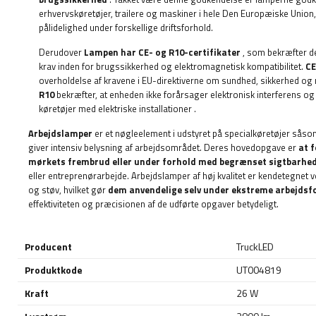
erhvervskøretøjer, trailere og maskiner i hele Den Europæiske Union,
pålidelighed under forskellige driftsforhold.
Derudover
Lampen har CE- og R10-certifikater
, som bekræfter d
krav inden for brugssikkerhed og elektromagnetisk kompatibilitet.
CE
overholdelse af kravene i EU-direktiverne om sundhed, sikkerhed og 
R10
bekræfter, at enheden ikke forårsager elektronisk interferens og
køretøjer med elektriske installationer
.
Arbejdslamper
er et nøgleelement i udstyret på specialkøretøjer såsom
giver intensiv belysning af arbejdsområdet. Deres hovedopgave er
at 
mørkets frembrud eller under forhold med begrænset sigtbarhe
eller entreprenørarbejde. Arbejdslamper af høj kvalitet er kendetegnet v
og støv, hvilket gør
dem anvendelige selv under ekstreme arbejdsf
effektiviteten og præcisionen af ​​de udførte opgaver betydeligt.
Producent
TruckLED
Produktkode
UT004819
Kraft
26 W