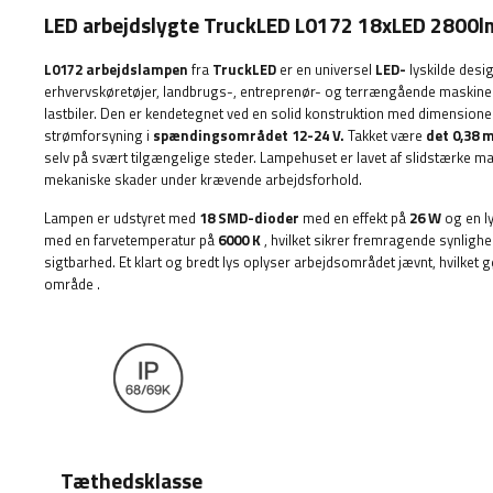
LED arbejdslygte TruckLED L0172 18xLED 2800l
L0172 arbejdslampen
fra
TruckLED
er en universel
LED-
lyskilde desig
erhvervskøretøjer, landbrugs-, entreprenør- og terrængående maskiner,
lastbiler. Den er kendetegnet ved en solid konstruktion med dimensione
strømforsyning i
spændingsområdet 12-24 V.
Takket være
det 0,38 
selv på svært tilgængelige steder. Lampehuset er lavet af slidstærke m
mekaniske skader under krævende arbejdsforhold.
Lampen er udstyret med
18 SMD-dioder
med en effekt på
26 W
og en l
med en farvetemperatur på
6000 K
, hvilket sikrer fremragende synlig
sigtbarhed. Et klart og bredt lys oplyser arbejdsområdet jævnt, hvilket g
område
.
Tæthedsklasse