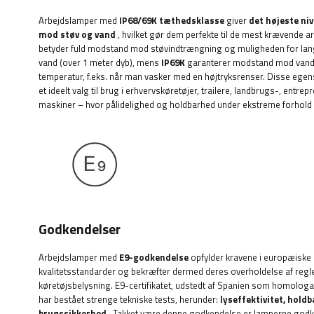
Arbejdslamper med
IP68/69K
tæthedsklasse
giver
det højeste ni
mod støv og vand
, hvilket gør dem perfekte til de mest krævende a
betyder fuld modstand mod støvindtrængning og muligheden for lan
vand (over 1 meter dyb), mens
IP69K
garanterer modstand mod vand v
temperatur, f.eks. når man vasker med en højtryksrenser. Disse egen
et ideelt valg til brug i erhvervskøretøjer, trailere, landbrugs-, ent
maskiner – hvor pålidelighed og holdbarhed under ekstreme forhold e
Godkendelser
Arbejdslamper med
E9-godkendelse
opfylder kravene i europæiske
kvalitetsstandarder og bekræfter dermed deres overholdelse af regl
køretøjsbelysning. E9-certifikatet, udstedt af Spanien som homologat
har bestået strenge tekniske tests, herunder:
lyseffektivitet, hold
brugssikkerhed
. Takket være denne godkendelse er lamperne godken