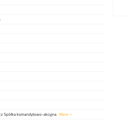
s
z Spółka komandytowo-akcyjna
Mere