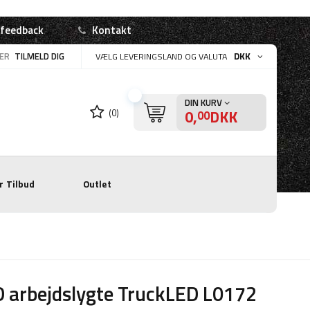
 feedback
Kontakt
LER
TILMELD DIG
DKK
VÆLG LEVERINGSLAND OG VALUTA
DIN KURV
0,
DKK
(0)
00
r
Tilbud
Outlet
 arbejdslygte TruckLED L0172