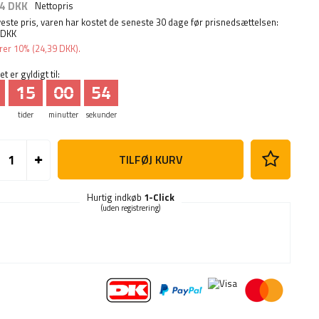
4 DKK
Nettopris
este pris, varen har kostet de seneste 30 dage før prisnedsættelsen:
 DKK
rer
10%
(
24,39 DKK
).
t er gyldigt til:
15
00
53
tider
minutter
sekunder
TILFØJ KURV
Hurtig indkøb
1-Click
(uden registrering)