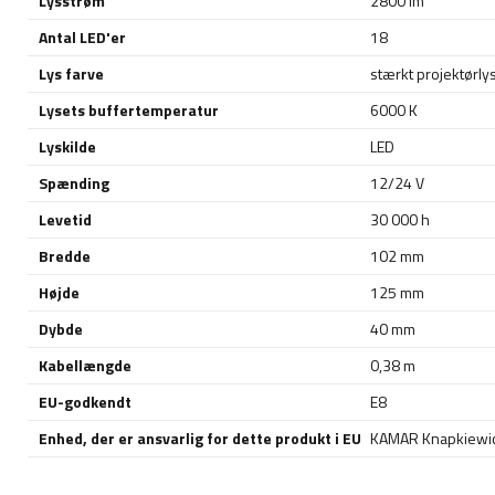
Lysstrøm
2800 lm
Antal LED'er
18
Lys farve
stærkt projektørly
Lysets buffertemperatur
6000 K
Lyskilde
LED
Spænding
12/24 V
Levetid
30 000 h
Bredde
102 mm
Højde
125 mm
Dybde
40 mm
Kabellængde
0,38 m
EU-godkendt
E8
Enhed, der er ansvarlig for dette produkt i EU
KAMAR Knapkiewic