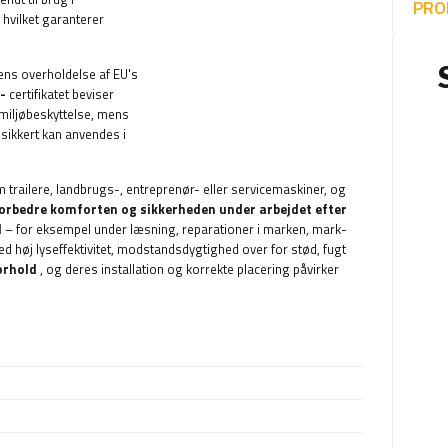
PRO
 hvilket garanterer
ens overholdelse af EU's
-
certifikatet beviser
miljøbeskyttelse, mens
 sikkert kan anvendes i
 trailere, landbrugs-, entreprenør- eller servicemaskiner, og
forbedre komforten og sikkerheden under arbejdet efter
d
– for eksempel under læsning, reparationer i marken, mark-
ed høj lyseffektivitet, modstandsdygtighed over for stød, fugt
orhold
, og deres installation og korrekte placering påvirker