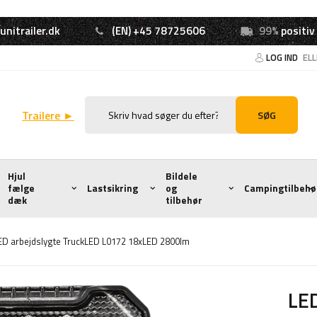
unitrailer.dk
(EN) +45 78725606
99%
positiv
LOG IND
EL
Trailere ►
SØG
Hjul
Bildele
fælge
Lastsikring
og
Campingtilbehø
dæk
tilbehør
ED arbejdslygte TruckLED L0172 18xLED 2800lm
LED