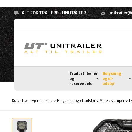
ALT FOR TRAILERE - UNITRAILER
unitrailer@
Trailertilbehør
Belysning
og
og el-
reservedele
udstyr
Du er her:
Hjemmeside
Belysning og el-udstyr
Arbejdslamper
L