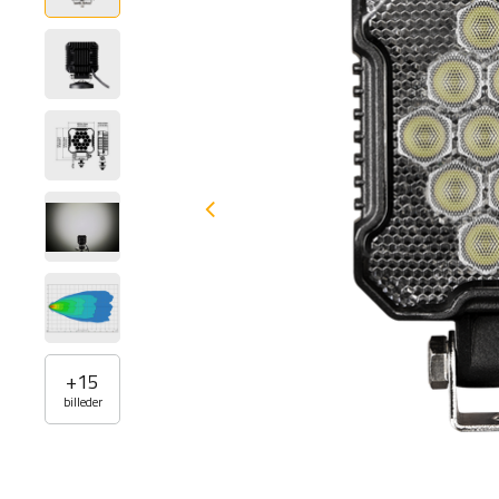
+
15
billeder