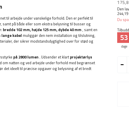
175,8
m
Den lav
244,19
net til arbejde under vanskelige forhold. Den er perfekt til
Du spa
 samt på både eller som ekstra belysning til busser og
r:
bredde 102 mm, højde 125 mm, dybde 40 mm
, samt en
Tilbudde
53
m lange kabel
muliggør den nem installation og tilslutning,
aterialer, der sikrer modstandsdygtighed over for stød og
dage
ysstyrke
på 2800 lumen
. Udsender et klart
projektørlys
hed om natten og ved arbejde under forhold med begrænset
ør det ideelt til præcise opgaver og belysning af et bredt