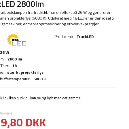
xLED 2800lm
arbejdslampen fra TruckLED har en effekt på 26 W og genererer
umen projektørlys (6000 K). Udstyret med 18 LED'er er den ideel til
ugsmaskiner, entreprenørmaskiner og erhvervskøretøjer.
Producent:
TruckLED
26 W
øm:
2800 lm
ED'er:
18
ve:
stærkt projektørlys
 buffertemperatur:
6000 K
ek i hvilken butik du kan se og køb med det samme
19 DKK
9,80 DKK