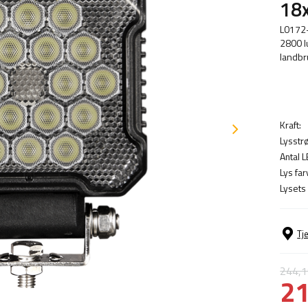
18
L0172-
2800 l
landbr
Kraft:
Lysstr
Antal L
Lys far
Lysets
Tj
244,
21