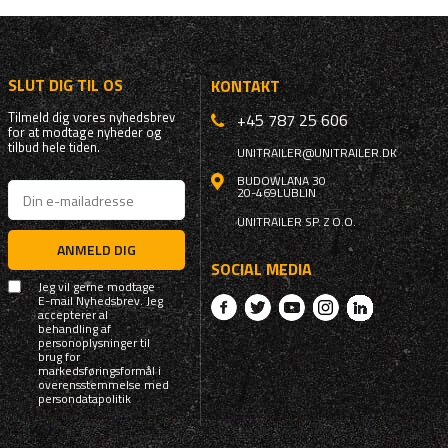
SLUT DIG TIL OS
KONTAKT
Tilmeld dig vores nyhedsbrev
+45 787 25 606
for at modtage nyheder og
tilbud hele tiden.
UNITRAILER@UNITRAILER.DK
BUDOWLANA 30
20-469
LUBLIN
UNITRAILER SP. Z O.O.
ANMELD DIG
SOCIAL MEDIA
Jeg vil gerne modtage
E-mail Nyhedsbrev. Jeg
accepterer al
behandling af
personoplysninger til
brug for
markedsføringsformål i
overensstemmelse med
persondatapolitik