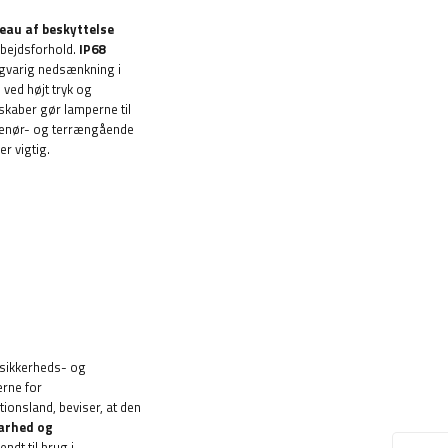
veau af beskyttelse
rbejdsforhold.
IP68
gvarig nedsænkning i
ed højt tryk og
skaber gør lamperne til
reprenør- og terrængående
r vigtig.
 sikkerheds- og
erne for
ionsland, beviser, at den
barhed og
dt til brug i